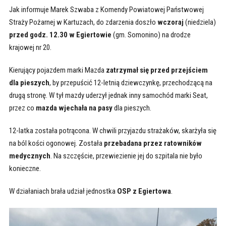
Jak informuje Marek Szwaba z Komendy Powiatowej Państwowej
Straży Pożarnej w Kartuzach, do zdarzenia doszło
wczoraj
(niedziela)
przed godz. 12.30 w Egiertowie
(gm. Somonino) na drodze
krajowej nr 20.
Kierujący pojazdem marki Mazda
zatrzymał się przed przejściem
dla pieszych
, by przepuścić 12-letnią dziewczynkę, przechodzącą na
drugą stronę. W tył mazdy uderzył jednak inny samochód marki Seat,
przez co
mazda wjechała na pasy
dla pieszych.
12-latka została potrącona. W chwili przyjazdu strażaków, skarżyła się
na ból kości ogonowej. Została
przebadana przez ratowników
medycznych
. Na szczęście, przewiezienie jej do szpitala nie było
konieczne.
W działaniach brała udział jednostka
OSP z Egiertowa
.