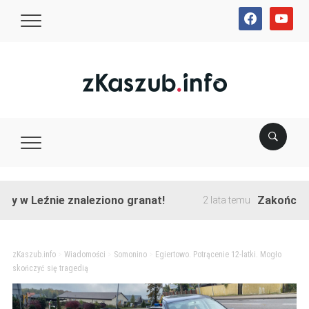
facebook
youtube
źnie znaleziono granat!
Zakończono przeb
2 lata temu
zKaszub.info
>
Wiadomości
>
Somonino
>
Egiertowo. Potrącenie 12-latki. Mogło
skończyć się tragedią