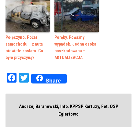
Połęczyno. Pożar
Poręby. Poważny
samochodu – z auta
wypadek. Jedna osoba
niewiele zostało. Co
poszkodowana –
było przyczyną?
AKTUALIZACJA
Facebook
Twitter
Share
Andrzej Baranowski, Info. KPPSP Kartuzy, Fot. OSP
Egiertowo