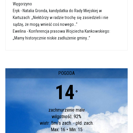
Węgorzyno
Eryk
-
Natalia Gronda, kandydatka do Rady Miejskiej w
Kartuzach: „Niektórzy w radzie trochę się zasiedzieli i nie
sądzę, że mogą wnieść coś nowego…”
Ewelina
-
Konferencja prasowa Wojciecha Kankowskiego:
„Mamy historycznie niskie zadłużenie gminy…”
POGODA
14
°
zachmurzenie małe
wilgotność: 92%
wiatr: 5m/s zach. - płd. zach.
Max: 16 • Min: 15