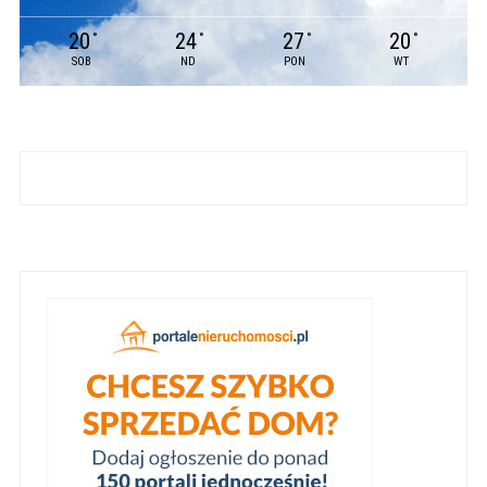
20
24
27
20
°
°
°
°
SOB
ND
PON
WT