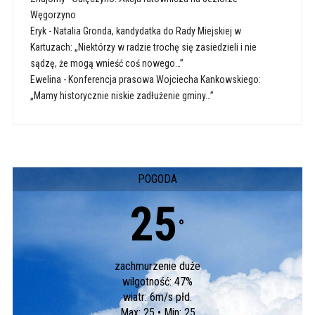
Węgorzyno
Eryk
-
Natalia Gronda, kandydatka do Rady Miejskiej w
Kartuzach: „Niektórzy w radzie trochę się zasiedzieli i nie
sądzę, że mogą wnieść coś nowego…”
Ewelina
-
Konferencja prasowa Wojciecha Kankowskiego:
„Mamy historycznie niskie zadłużenie gminy…”
POGODA
25
°
zachmurzenie duże
wilgotność: 47%
wiatr: 6m/s płd.
Max: 25 • Min: 25