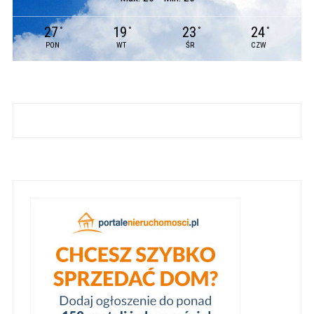
27
19
23
24
°
°
°
°
PON
WT
ŚR
CZW