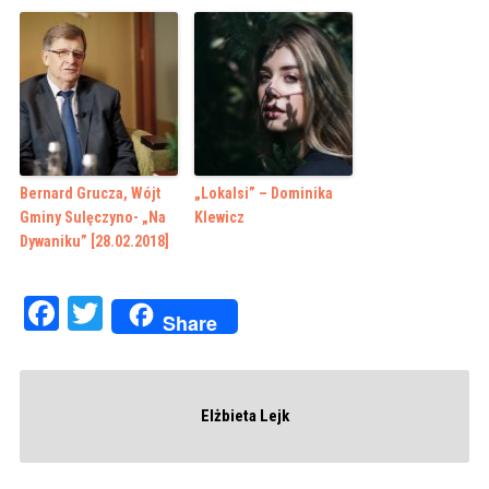
Bernard Grucza, Wójt
„Lokalsi” – Dominika
Gminy Sulęczyno- „Na
Klewicz
Dywaniku” [28.02.2018]
Facebook
Twitter
Share
Elżbieta Lejk