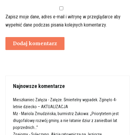
Zapisz moje dane, adres e-mail i witrynę w przeglądarce aby
wypełnić dane podczas pisania kolejnych komentarzy.
Najnowsze komentarze
Mieszkaniec Załęża
-
Załęże. Śmiertelny wypadek. Zginęło 4-
letnie dziecko – AKTUALIZACJA
Mz
-
Mariola Zmudzińska, burmistrz Żukowa: „Priorytetem jest
długofalowy rozwój gminy, a nie łatanie dziur z zaniedbań lat
poprzednich…”
Znajomy
-
Sulęczyno. Akcja ratownicza na Jeziorze