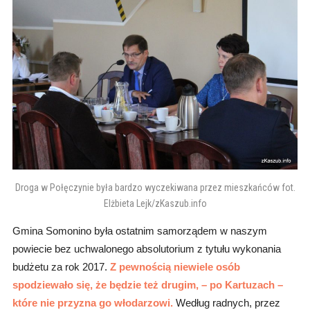
Droga w Połęczynie była bardzo wyczekiwana przez mieszkańców fot.
Elżbieta Lejk/zKaszub.info
Gmina Somonino była ostatnim samorządem w naszym
powiecie bez uchwalonego absolutorium z tytułu wykonania
budżetu za rok 2017.
Z pewnością niewiele osób
spodziewało się, że będzie też drugim, – po Kartuzach –
które nie przyzna go włodarzowi.
Według radnych, przez