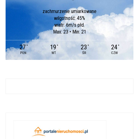
zachmurzenie umiarkowane
wilgotność: 45%
wiatr: 6m/s płd.
Max: 23 • Min: 21
27
19
23
24
°
°
°
°
PON
WT
ŚR
CZW