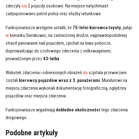
zderzyły
się
2 pojazdy osobowe. Na miejsce natychmiast
zadysponowano patrol policji oraz służby ratunkowe.
Funkcjonariusze wstępnie ustalili, że
75-letni kierowca toyoty
, jadąc
w
kierunku Sierakowic, na zaśnieżonej drodze, najprawdopodobniej
stracił panowanie nad pojazdem, zjechał na lewe pobocze,
doprowadzając do czołowego zderzenia z volkswagenem,
prowadzonym przez
43-latka
.
Wskutek zdarzenia i odniesionych obrażeń
do
szpitala przewiezieni
zostali
kierowcy pojazdów wraz z 3. pasażerami
. Mundurowi na
miejscu zdarzenia wykonali dokumentację fotograficzną, oględziny
pojazdów oraz miejsca zdarzenia.
Funkcjonariusze wyjaśniają
dokładne okoliczności
tego zdarzenia
drogowego.
Podobne artykuły