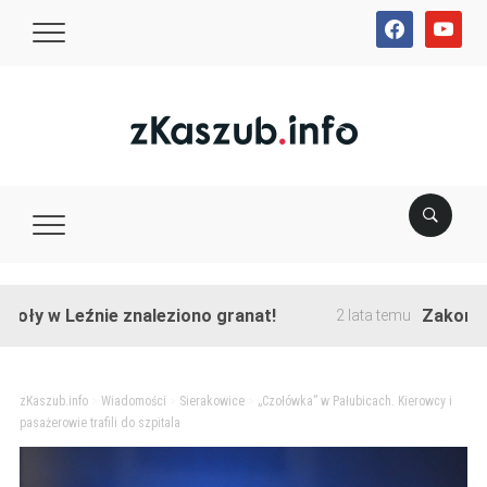
facebook
youtube
w Leźnie znaleziono granat!
Zakończono pr
2 lata temu
zKaszub.info
>
Wiadomości
>
Sierakowice
>
„Czołówka” w Pałubicach. Kierowcy i
pasażerowie trafili do szpitala