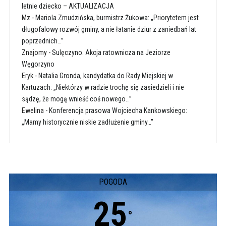
letnie dziecko – AKTUALIZACJA
Mz
-
Mariola Zmudzińska, burmistrz Żukowa: „Priorytetem jest
długofalowy rozwój gminy, a nie łatanie dziur z zaniedbań lat
poprzednich…”
Znajomy
-
Sulęczyno. Akcja ratownicza na Jeziorze
Węgorzyno
Eryk
-
Natalia Gronda, kandydatka do Rady Miejskiej w
Kartuzach: „Niektórzy w radzie trochę się zasiedzieli i nie
sądzę, że mogą wnieść coś nowego…”
Ewelina
-
Konferencja prasowa Wojciecha Kankowskiego:
„Mamy historycznie niskie zadłużenie gminy…”
POGODA
25
°