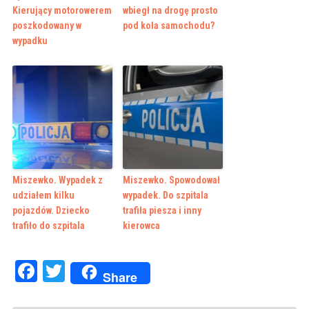
Kierujący motorowerem
wbiegł na drogę prosto
poszkodowany w
pod koła samochodu?
wypadku
Miszewko. Wypadek z
Miszewko. Spowodował
udziałem kilku
wypadek. Do szpitala
pojazdów. Dziecko
trafiła piesza i inny
trafiło do szpitala
kierowca
Facebook
Twitter
Share