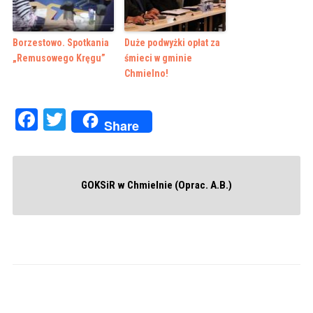
Borzestowo. Spotkania
Duże podwyżki opłat za
„Remusowego Kręgu”
śmieci w gminie
Chmielno!
Facebook
Twitter
Share
GOKSiR w Chmielnie (Oprac. A.B.)