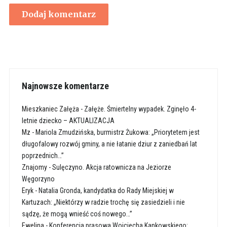
Najnowsze komentarze
Mieszkaniec Załęża
-
Załęże. Śmiertelny wypadek. Zginęło 4-
letnie dziecko – AKTUALIZACJA
Mz
-
Mariola Zmudzińska, burmistrz Żukowa: „Priorytetem jest
długofalowy rozwój gminy, a nie łatanie dziur z zaniedbań lat
poprzednich…”
Znajomy
-
Sulęczyno. Akcja ratownicza na Jeziorze
Węgorzyno
Eryk
-
Natalia Gronda, kandydatka do Rady Miejskiej w
Kartuzach: „Niektórzy w radzie trochę się zasiedzieli i nie
sądzę, że mogą wnieść coś nowego…”
Ewelina
-
Konferencja prasowa Wojciecha Kankowskiego: