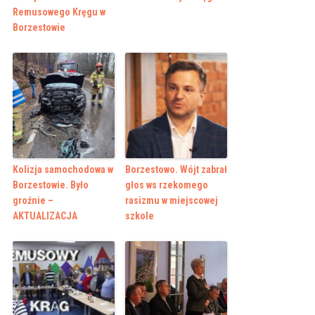
Remusowego Kręgu w
Borzestowie
Kolizja samochodowa w
Borzestowo. Wójt zabrał
Borzestowie. Było
głos ws rzekomego
groźnie –
rasizmu w miejscowej
AKTUALIZACJA
szkole