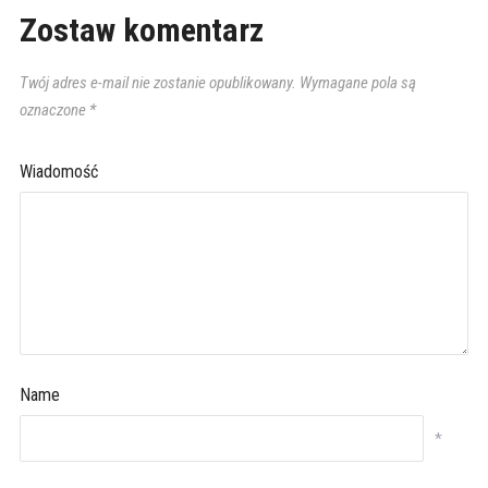
Zostaw komentarz
Twój adres e-mail nie zostanie opublikowany.
Wymagane pola są
oznaczone
*
Wiadomość
Name
*