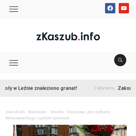
facebook
youtube
 Leźnie znaleziono granat!
Zakończono prz
2 lata temu
zKaszub.info
>
Wiadomości
>
Chmielno
>
Borzestowo. Jutro spotkanie
Remusowego Kręgu z gościem specjalnym