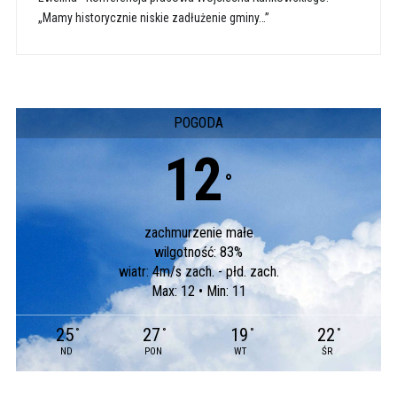
„Mamy historycznie niskie zadłużenie gminy…”
POGODA
12
°
zachmurzenie małe
wilgotność: 83%
wiatr: 4m/s zach. - płd. zach.
Max: 12 • Min: 11
25
27
19
22
°
°
°
°
ND
PON
WT
ŚR