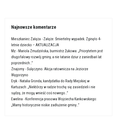
Najnowsze komentarze
Mieszkaniec Załęża
-
Załęże. Śmiertelny wypadek. Zginęło 4-
letnie dziecko – AKTUALIZACJA
Mz
-
Mariola Zmudzińska, burmistrz Żukowa: „Priorytetem jest
długofalowy rozwój gminy, a nie łatanie dziur z zaniedbań lat
poprzednich…”
Znajomy
-
Sulęczyno. Akcja ratownicza na Jeziorze
Węgorzyno
Eryk
-
Natalia Gronda, kandydatka do Rady Miejskiej w
Kartuzach: „Niektórzy w radzie trochę się zasiedzieli i nie
sądzę, że mogą wnieść coś nowego…”
Ewelina
-
Konferencja prasowa Wojciecha Kankowskiego:
„Mamy historycznie niskie zadłużenie gminy…”