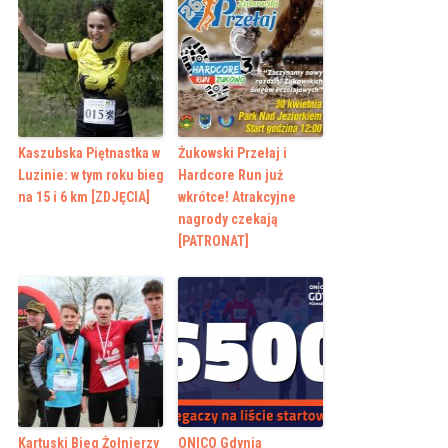
Kaszubska Piętnastka w
Żukowski Przełaj i
Luzinie: w tym roku bieg
Hardcore Run już
na 15 i 6 km [ZDJĘCIA]
wkrótce! Atrakcyjne
nagrody czekają
[PATRONAT]
Kartuski Bieg Żołnierzy
ONICO Gdynia