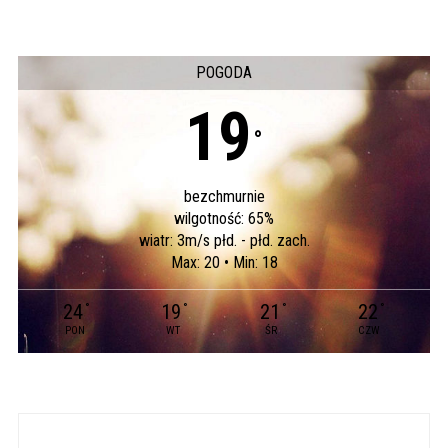
POGODA
19
°
bezchmurnie
wilgotność: 65%
wiatr: 3m/s płd. - płd. zach.
Max: 20 • Min: 18
24
19
21
22
°
°
°
°
PON
WT
ŚR
CZW