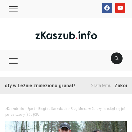
facebook
youtube
w Leźnie znaleziono granat!
Zakończono pr
2 lata temu
zKaszub.info
>
Sport
>
Biegi na Kaszubach
>
Bieg Morsa w Garczynie odbył się już
po raz szósty [ZDJĘCIA]