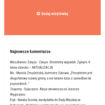
Dodaj wizytówkę
Najnowsze komentarze
Mieszkaniec Załęża
-
Załęże. Śmiertelny wypadek. Zginęło 4-
letnie dziecko – AKTUALIZACJA
Mz
-
Mariola Zmudzińska, burmistrz Żukowa: „Priorytetem jest
długofalowy rozwój gminy, a nie łatanie dziur z zaniedbań lat
poprzednich…”
Znajomy
-
Sulęczyno. Akcja ratownicza na Jeziorze
Węgorzyno
Eryk
-
Natalia Gronda, kandydatka do Rady Miejskiej w