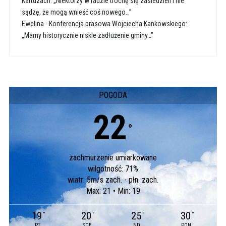
Kartuzach: „Niektórzy w radzie trochę się zasiedzieli i nie
sądzę, że mogą wnieść coś nowego…”
Ewelina
-
Konferencja prasowa Wojciecha Kankowskiego:
„Mamy historycznie niskie zadłużenie gminy…”
POGODA
22
°
zachmurzenie umiarkowane
wilgotność: 71%
wiatr: 5m/s zach. - płn. zach.
Max: 21 • Min: 19
19
20
25
30
°
°
°
°
PT
SOB
ND
PON