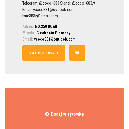
Telegram: @coco1683 Signal: @coco1683.91
Email: ycoco881@outlook.com
lyue3835@gmail.com
Adres:
NO.259 ROAD
Miasto:
Ciechocin Pierwszy
Email:
ycoco881@outlook.com
NAPISZ EMAIL
Dodaj wizytówkę