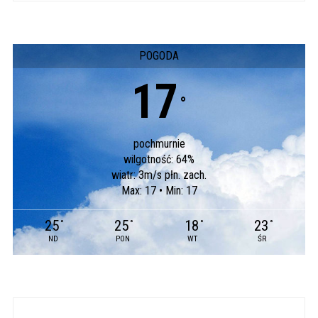
POGODA
17
°
pochmurnie
wilgotność: 64%
wiatr: 3m/s płn. zach.
Max: 17 • Min: 17
25
25
18
23
°
°
°
°
ND
PON
WT
ŚR