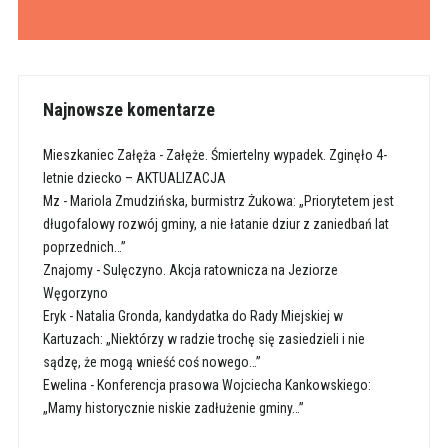
Najnowsze komentarze
Mieszkaniec Załęża
-
Załęże. Śmiertelny wypadek. Zginęło 4-
letnie dziecko – AKTUALIZACJA
Mz
-
Mariola Zmudzińska, burmistrz Żukowa: „Priorytetem jest
długofalowy rozwój gminy, a nie łatanie dziur z zaniedbań lat
poprzednich…”
Znajomy
-
Sulęczyno. Akcja ratownicza na Jeziorze
Węgorzyno
Eryk
-
Natalia Gronda, kandydatka do Rady Miejskiej w
Kartuzach: „Niektórzy w radzie trochę się zasiedzieli i nie
sądzę, że mogą wnieść coś nowego…”
Ewelina
-
Konferencja prasowa Wojciecha Kankowskiego:
„Mamy historycznie niskie zadłużenie gminy…”