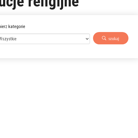
ucje religijne
ierz kategorie
szukaj