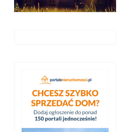
25
22
19
23
ND
PON
WT
ŚR