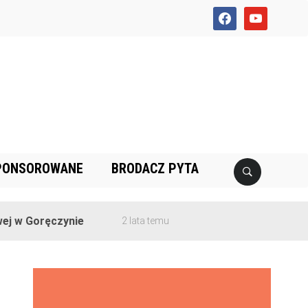
facebook
youtube
PONSOROWANE
BRODACZ PYTA
 Goręczynie
2 lata temu