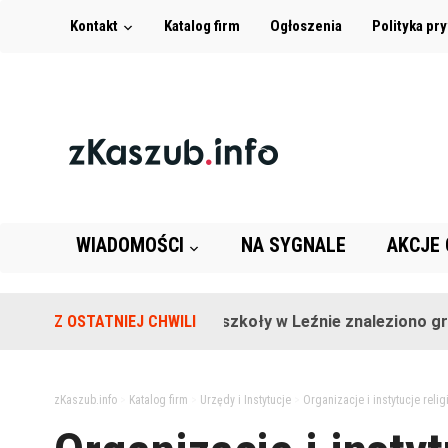
Kontakt
Katalog firm
Ogłoszenia
Polityka pr
WIADOMOŚCI
NA SYGNALE
AKCJE
Z OSTATNIEJ CHWILI
Na terenie szkoły w Leźnie znaleziono granat
zKaszub.info
>
Katalog firm
>
Urzędy i Instytucje
>
Organizacje i instytucje relig