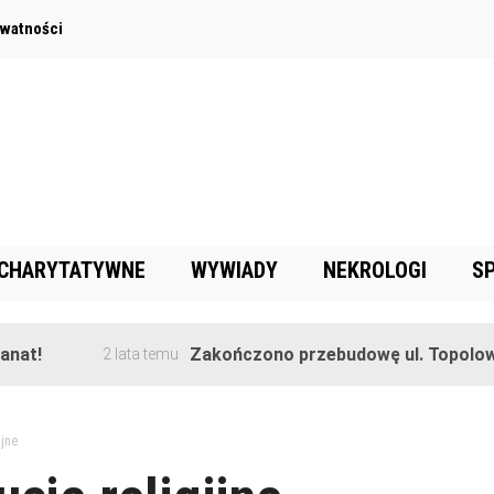
ywatności
 CHARYTATYWNE
WYWIADY
NEKROLOGI
S
!
Zakończono przebudowę ul. Topolowej w
2 lata temu
ijne