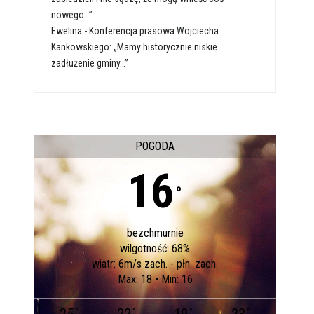
nowego…”
Ewelina
-
Konferencja prasowa Wojciecha
Kankowskiego: „Mamy historycznie niskie
zadłużenie gminy…”
POGODA
16
°
bezchmurnie
wilgotność: 68%
wiatr: 6m/s zach. - płn. zach.
Max: 18 • Min: 16
°
°
°
°