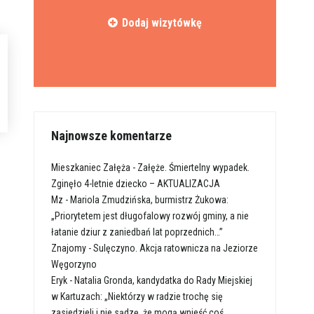
Dodaj wizytówkę
Najnowsze komentarze
Mieszkaniec Załęża
-
Załęże. Śmiertelny wypadek.
Zginęło 4-letnie dziecko – AKTUALIZACJA
Mz
-
Mariola Zmudzińska, burmistrz Żukowa:
„Priorytetem jest długofalowy rozwój gminy, a nie
łatanie dziur z zaniedbań lat poprzednich…”
Znajomy
-
Sulęczyno. Akcja ratownicza na Jeziorze
Węgorzyno
Eryk
-
Natalia Gronda, kandydatka do Rady Miejskiej
w Kartuzach: „Niektórzy w radzie trochę się
zasiedzieli i nie sądzę, że mogą wnieść coś