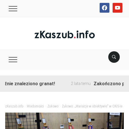
facebook
youtube
e znaleziono granat!
Zakończono przebudo
2 lata temu
zKaszub.info
>
Wiadomości
>
Żukowo
>
Żukowo. „Wariacje w obiektywie” w OKiS-ie