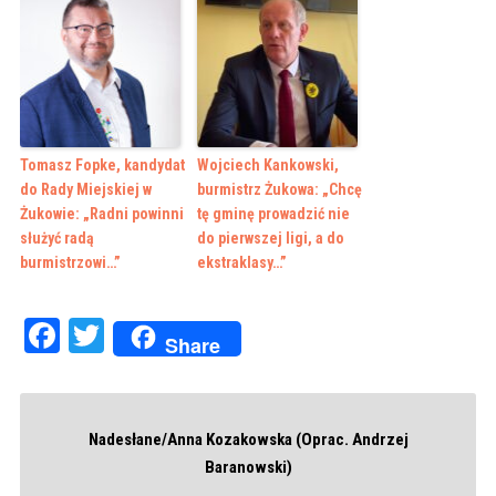
Tomasz Fopke, kandydat
Wojciech Kankowski,
do Rady Miejskiej w
burmistrz Żukowa: „Chcę
Żukowie: „Radni powinni
tę gminę prowadzić nie
służyć radą
do pierwszej ligi, a do
burmistrzowi…”
ekstraklasy…”
Facebook
Twitter
Share
Nadesłane/Anna Kozakowska (Oprac. Andrzej
Baranowski)