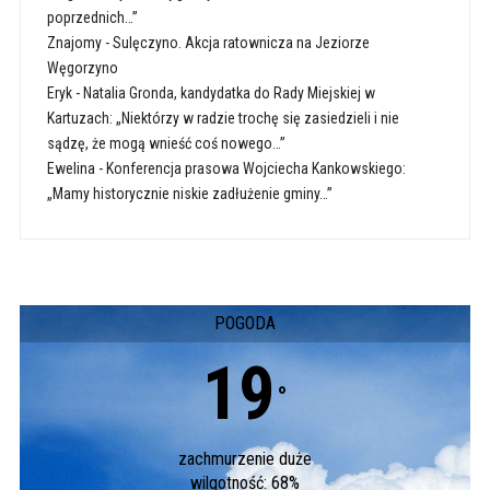
poprzednich…”
Znajomy
-
Sulęczyno. Akcja ratownicza na Jeziorze
Węgorzyno
Eryk
-
Natalia Gronda, kandydatka do Rady Miejskiej w
Kartuzach: „Niektórzy w radzie trochę się zasiedzieli i nie
sądzę, że mogą wnieść coś nowego…”
Ewelina
-
Konferencja prasowa Wojciecha Kankowskiego:
„Mamy historycznie niskie zadłużenie gminy…”
POGODA
19
°
zachmurzenie duże
wilgotność: 68%