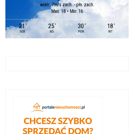
wiatr: 7m/s zach. - płn. zach.
Max: 18 • Min: 16
21
25
30
18
°
°
°
°
SOB
ND
PON
WT