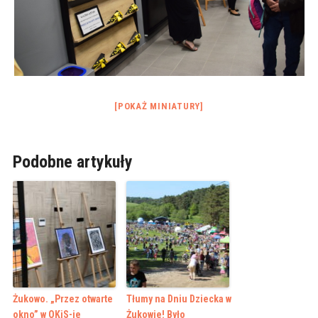
[POKAŻ MINIATURY]
Podobne artykuły
Żukowo. „Przez otwarte
Tłumy na Dniu Dziecka w
okno” w OKiS-ie
Żukowie! Było