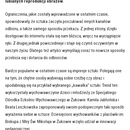
lubianych reprodukcji obrazów.
Ograniczenia, jakie zostały wprowadzone w ostatnim czasie,
spowodowały, że sztuka zaczęła poszukiwać innych kanałów
odbioru, a także samego sposobu przekazu. Z jednej strony, dzięki
dostępowi do internetu stała się nam bliższa, wręcz na wyciągnięcie
ręki. Z drugiej jednak powszednieje i staje się czymś oczywistym w
naszym życiu. Dlatego też artyści wymyślają coraz to nowsze sposoby
przebicia się i dotarcia do odbiorców.
Bardzo popularne w ostatnim czasie są impresje sztuki. Polegają one
na tym, że chętne osoby wybierają sobie rzeźbę czy obraz i
upodabniają się na przykład wybranego „kawałka” sztuki. Trend ten
wykorzystały wychowawczynie dzieci i młodzieży ze Specjalnego
Ośrodka Szkolno-Wychowawczego w Żukowie. Kamila Jabłońska i
Beata Leszkowska zaproponowały swoim podopiecznym taki sposób
wyrażenia siebie w sztuce. Dziesięcioro wychowanków z placówki im.
Biskupa z Miry Św. Mikołaja w Żukowie wzięło udział w innowacji
pedagogicznej.