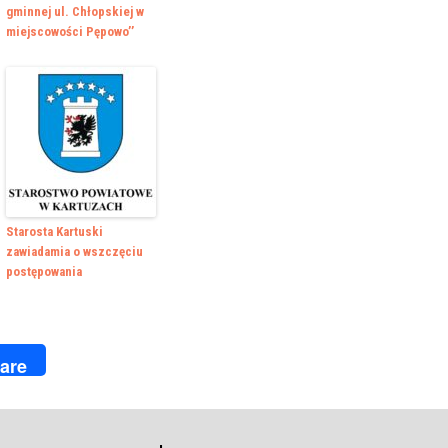
gminnej ul. Chłopskiej w
miejscowości Pępowo’’
Starosta Kartuski
zawiadamia o wszczęciu
postępowania
k
r
are