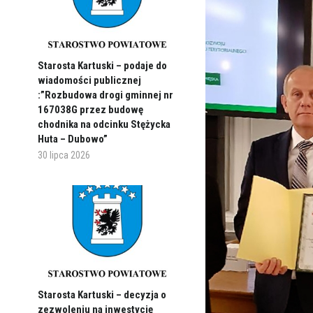
Starosta Kartuski – podaje do
wiadomości publicznej
:”Rozbudowa drogi gminnej nr
167038G przez budowę
chodnika na odcinku Stężycka
Huta – Dubowo”
30 lipca 2026
Starosta Kartuski – decyzja o
zezwoleniu na inwestycję