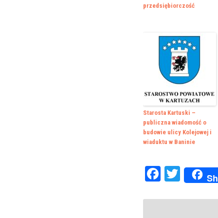
przedsiębiorczość
Starosta Kartuski –
publiczna wiadomość o
budowie ulicy Kolejowej i
wiaduktu w Baninie
Faceboo
Twitte
Sh