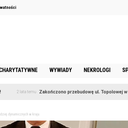
ywatności
 CHARYTATYWNE
WYWIADY
NEKROLOGI
S
Zakończono przebudowę ul. Topolowej w Goręczynie
 temu
rdziej dynamicznych w kraju