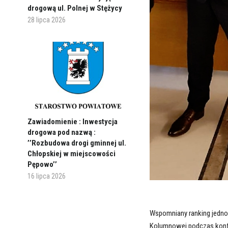
drogową ul. Polnej w Stężycy
28 lipca 2026
Zawiadomienie : Inwestycja
drogowa pod nazwą :
’’Rozbudowa drogi gminnej ul.
Chłopskiej w miejscowości
Pępowo’’
16 lipca 2026
Wspomniany ranking jednos
Kolumnowej podczas konf