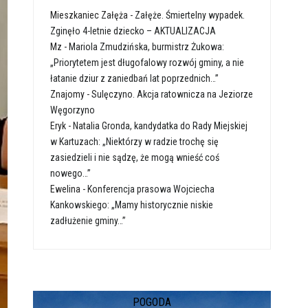
Mieszkaniec Załęża
-
Załęże. Śmiertelny wypadek.
Zginęło 4-letnie dziecko – AKTUALIZACJA
Mz
-
Mariola Zmudzińska, burmistrz Żukowa:
„Priorytetem jest długofalowy rozwój gminy, a nie
łatanie dziur z zaniedbań lat poprzednich…”
Znajomy
-
Sulęczyno. Akcja ratownicza na Jeziorze
Węgorzyno
Eryk
-
Natalia Gronda, kandydatka do Rady Miejskiej
w Kartuzach: „Niektórzy w radzie trochę się
zasiedzieli i nie sądzę, że mogą wnieść coś
nowego…”
Ewelina
-
Konferencja prasowa Wojciecha
Kankowskiego: „Mamy historycznie niskie
zadłużenie gminy…”
POGODA