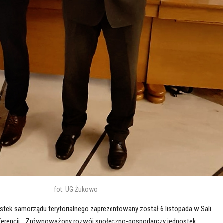
fot. UG Żukowo
tek samorządu terytorialnego zaprezentowany został 6 listopada w Sali
erencji „Zrównoważony rozwój społeczno-gospodarczy jednostek