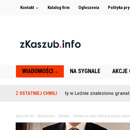
Kontakt
Katalog firm
Ogłoszenia
Polityka pr
WIADOMOŚCI
NA SYGNALE
AKCJE
Na terenie szkoły w Leźnie znaleziono granat!
Z OSTATNIEJ CHWILI
2 lata
zKaszub.info
>
Wiadomości
>
Żukowo
>
Żukowo na topie! Gmina w gronie najba