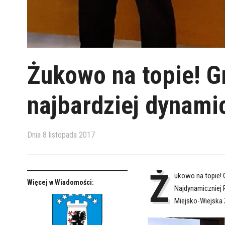
Żukowo na topie! G
najbardziej dynami
Dnia
8 listopada 2017
Ż
ukowo na topie! 
Więcej w Wiadomości:
Najdynamiczniej 
Miejsko-Wiejska