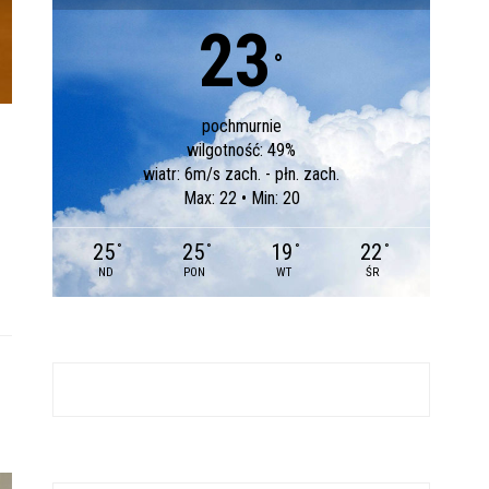
23
°
pochmurnie
wilgotność: 49%
wiatr: 6m/s zach. - płn. zach.
Max: 22 • Min: 20
25
25
19
22
°
°
°
°
ND
PON
WT
ŚR