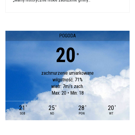
„Mamy historycznie niskie zadłużenie gminy…”
POGODA
20
°
zachmurzenie umiarkowane
wilgotność: 71%
wiatr: 7m/s zach.
Max: 20 • Min: 18
21
25
28
20
°
°
°
°
SOB
ND
PON
WT