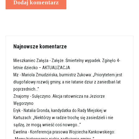
Najnowsze komentarze
Mieszkaniec Załęża
-
Załęże. Śmiertelny wypadek. Zginęło 4-
letnie dziecko – AKTUALIZACJA
Mz
-
Mariola Zmudzińska, burmistrz Żukowa: „Priorytetem jest
długofalowy rozwój gminy, a nie łatanie dziur z zaniedbań lat
poprzednich…”
Znajomy
-
Sulęczyno. Akcja ratownicza na Jeziorze
Węgorzyno
Eryk
-
Natalia Gronda, kandydatka do Rady Miejskiej w
Kartuzach: „Niektórzy w radzie trochę się zasiedzieli i nie
sądzę, że mogą wnieść coś nowego…”
Ewelina
-
Konferencja prasowa Wojciecha Kankowskiego: