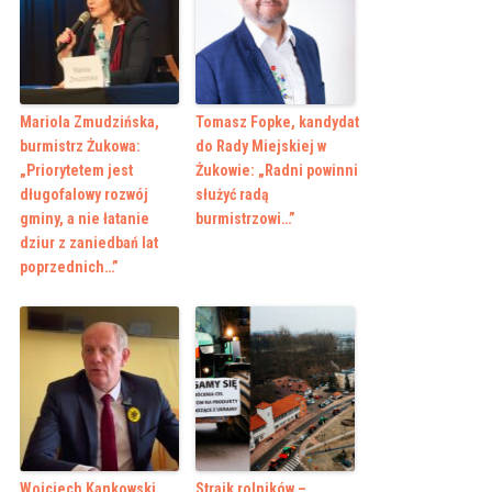
Mariola Zmudzińska,
Tomasz Fopke, kandydat
burmistrz Żukowa:
do Rady Miejskiej w
„Priorytetem jest
Żukowie: „Radni powinni
długofalowy rozwój
służyć radą
gminy, a nie łatanie
burmistrzowi…”
dziur z zaniedbań lat
poprzednich…”
Wojciech Kankowski,
Strajk rolników –