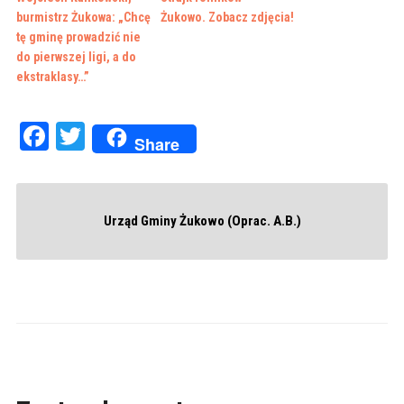
burmistrz Żukowa: „Chcę
Żukowo. Zobacz zdjęcia!
tę gminę prowadzić nie
do pierwszej ligi, a do
ekstraklasy…”
Facebook
Twitter
Share
Urząd Gminy Żukowo (Oprac. A.B.)