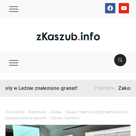
facebook
youtube
w Leźnie znaleziono granat!
Zakończono pr
2 lata temu
zKaszub.info
>
Wiadomości
>
Żukowo
>
Żukowo. Nowe szczegóły rewitalizacji linii
kolejowej Gdańsk Kokoszki – Żukowo Zachodnie