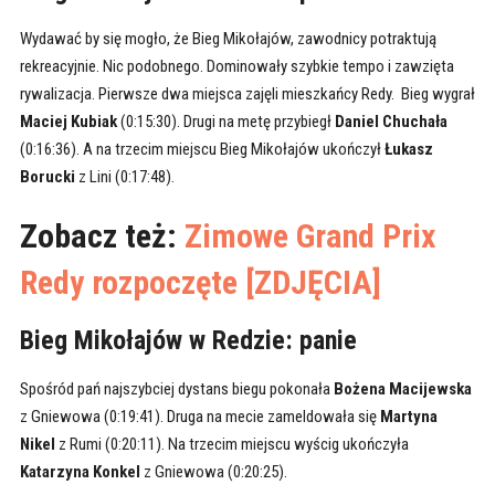
Wydawać by się mogło, że Bieg Mikołajów, zawodnicy potraktują
rekreacyjnie. Nic podobnego. Dominowały szybkie tempo i zawzięta
rywalizacja. Pierwsze dwa miejsca zajęli mieszkańcy Redy. Bieg wygrał
Maciej Kubiak
(0:15:30). Drugi na metę przybiegł
Daniel Chuchała
(0:16:36). A na trzecim miejscu Bieg Mikołajów ukończył
Łukasz
Borucki
z Lini (0:17:48).
Zobacz też:
Zimowe Grand Prix
Redy rozpoczęte [ZDJĘCIA]
Bieg Mikołajów w Redzie: panie
Spośród pań najszybciej dystans biegu pokonała
Bożena Macijewska
z Gniewowa (0:19:41). Druga na mecie zameldowała się
Martyna
Nikel
z Rumi (0:20:11). Na trzecim miejscu wyścig ukończyła
Katarzyna Konkel
z Gniewowa (0:20:25).