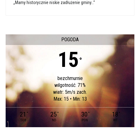
„Mamy historycznie niskie zadłużenie gminy…”
POGODA
15
°
bezchmurnie
wilgotność: 71%
wiatr: 5m/s zach.
Max: 15 • Min: 13
21
25
30
18
°
°
°
°
SOB
ND
PON
WT