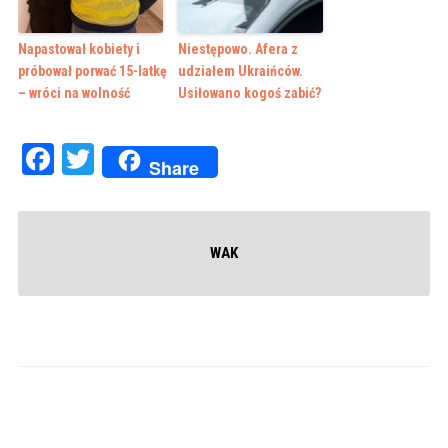
Napastował kobiety i
Niestępowo. Afera z
próbował porwać 15-latkę
udziałem Ukraińców.
– wróci na wolność
Usiłowano kogoś zabić?
Facebook
Twitter
Share
WAK