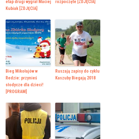
etap drugi wygrał Maciej
rozpoczęte [ZDJĘCIA]
Kubiak [ZDJĘCIA]
Bieg Mikołajów w
Ruszają zapisy do cyklu
Redzie: przynieś
Kaszuby Biegają 2018
słodycze dla dzieci!
[PROGRAM]