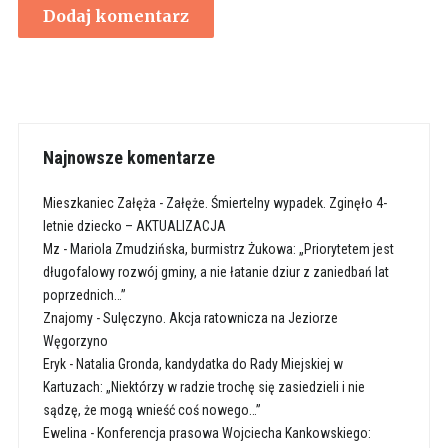
Najnowsze komentarze
Mieszkaniec Załęża
-
Załęże. Śmiertelny wypadek. Zginęło 4-
letnie dziecko – AKTUALIZACJA
Mz
-
Mariola Zmudzińska, burmistrz Żukowa: „Priorytetem jest
długofalowy rozwój gminy, a nie łatanie dziur z zaniedbań lat
poprzednich…”
Znajomy
-
Sulęczyno. Akcja ratownicza na Jeziorze
Węgorzyno
Eryk
-
Natalia Gronda, kandydatka do Rady Miejskiej w
Kartuzach: „Niektórzy w radzie trochę się zasiedzieli i nie
sądzę, że mogą wnieść coś nowego…”
Ewelina
-
Konferencja prasowa Wojciecha Kankowskiego: