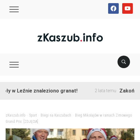
facebook
youtube
 Leźnie znaleziono granat!
Zakończono prz
2 lata temu
zKaszub.info
>
Sport
>
Biegi na Kaszubach
>
Bieg Mikołajów w ramach Zimowego
Grand Prix: [ZDJĘCIA]