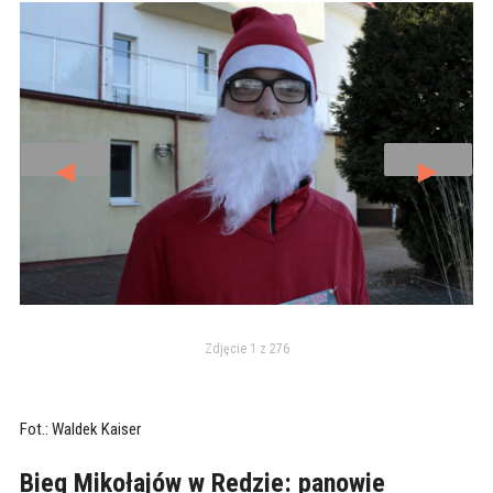
◄
►
Zdjęcie 1 z 276
Fot.: Waldek Kaiser
Bieg Mikołajów w Redzie: panowie