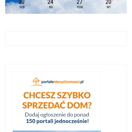
20
24
27
20
°
°
°
°
SOB
ND
PON
WT