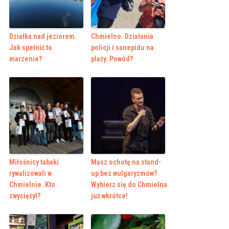
Działka nad jeziorem.
Chmielno. Działania
Jak spełnić to
policji i sanepidu na
marzenie?
plaży. Powód?
Miłośnicy tabaki
Masz ochotę na stand-
rywalizowali w
up bez wulgaryzmów?
Chmielnie. Kto
Wybierz się do Chmielna
zwyciężył?
już wkrótce!