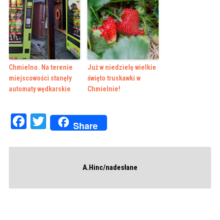
Chmielno. Na terenie
Już w niedzielę wielkie
miejscowości stanęły
święto truskawki w
automaty wędkarskie
Chmielnie!
Facebook
Twitter
Share
A.Hinc/nadesłane