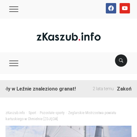
facebook
youtube
 Leźnie znaleziono granat!
Zakończono pr
2 lata temu
zKaszub.info
>
Sport
>
Pozostałe sporty
>
Żeglarskie Mistrzostwa powiatu
kartuskiego w Chmielnie [ZDJĘCIA]