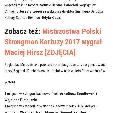
wręczali m.in.: starosta kartuski
Janina Kwiecień
, wójt gminy
Chmielno
Jerzy Grzegorzewski
oraz dyrektor Gminnego Ośrodka
Kultury, Sportu i Rekreacji
Edyta Klasa
.
Zobacz też:
Mistrzostwa Polski
Strongman Kartuzy 2017 wygrał
Maciej Hirsz [ZDJĘCIA]
Żeglarskie Mistrzostwa powiatu kartuskiego zostały zorganizowane
przez Żeglarski Puchar Kaszub. Udział w nich wzięło 31 zawodników.
WYNIKI
1 miejsce w kategorii kabinowe fleet:
Arkadiusz Sendlewski
i
Wojciech Pietruszka
1 miejsce w kategorii otwarte pokładowe fleet: ZUKS Stężyca –
Wojciech Wysocki
,
Jakub Manista,
Dominik Reuther