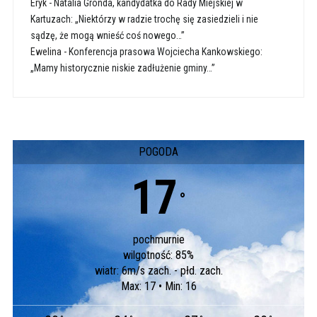
Eryk
-
Natalia Gronda, kandydatka do Rady Miejskiej w
Kartuzach: „Niektórzy w radzie trochę się zasiedzieli i nie
sądzę, że mogą wnieść coś nowego…”
Ewelina
-
Konferencja prasowa Wojciecha Kankowskiego:
„Mamy historycznie niskie zadłużenie gminy…”
POGODA
17
°
pochmurnie
wilgotność: 85%
wiatr: 6m/s zach. - płd. zach.
Max: 17 • Min: 16