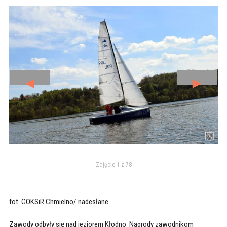
◄
►
Zdjęcie 1 z 78
fot. GOKSiR Chmielno/ nadesłane
Zawody odbyły się nad jeziorem Kłodno. Nagrody zawodnikom