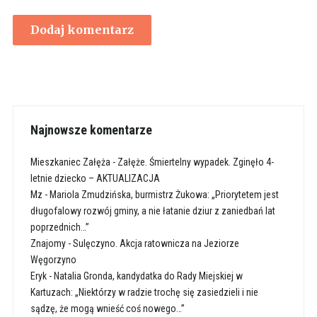
Najnowsze komentarze
Mieszkaniec Załęża
-
Załęże. Śmiertelny wypadek. Zginęło 4-
letnie dziecko – AKTUALIZACJA
Mz
-
Mariola Zmudzińska, burmistrz Żukowa: „Priorytetem jest
długofalowy rozwój gminy, a nie łatanie dziur z zaniedbań lat
poprzednich…”
Znajomy
-
Sulęczyno. Akcja ratownicza na Jeziorze
Węgorzyno
Eryk
-
Natalia Gronda, kandydatka do Rady Miejskiej w
Kartuzach: „Niektórzy w radzie trochę się zasiedzieli i nie
sądzę, że mogą wnieść coś nowego…”