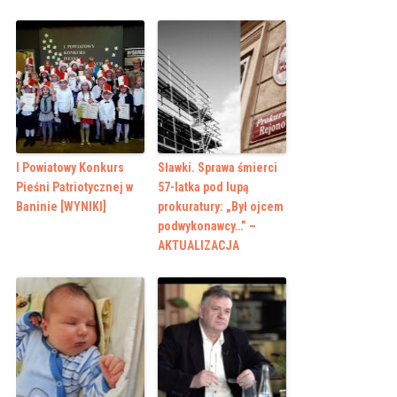
I Powiatowy Konkurs
Sławki. Sprawa śmierci
Pieśni Patriotycznej w
57-latka pod lupą
Baninie [WYNIKI]
prokuratury: „Był ojcem
podwykonawcy…” –
AKTUALIZACJA