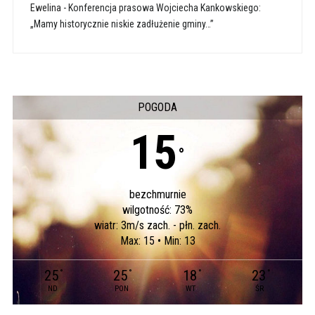
Ewelina
-
Konferencja prasowa Wojciecha Kankowskiego:
„Mamy historycznie niskie zadłużenie gminy…”
POGODA
15
°
bezchmurnie
wilgotność: 73%
wiatr: 3m/s zach. - płn. zach.
Max: 15 • Min: 13
25
25
18
23
°
°
°
°
ND
PON
WT
ŚR