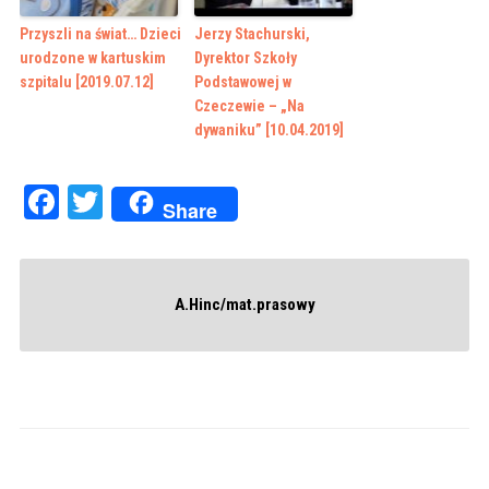
Przyszli na świat… Dzieci
Jerzy Stachurski,
urodzone w kartuskim
Dyrektor Szkoły
szpitalu [2019.07.12]
Podstawowej w
Czeczewie – „Na
dywaniku” [10.04.2019]
Facebook
Twitter
Share
A.Hinc/mat.prasowy