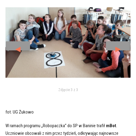
◄
►
Zdjęcie 3 z 3
fot. UG Żukowo
W ramach programu „Robopaczka” do SP w Baninie trafił
mBot
.
Uczniowie obcowali z nim przez tydzień, odkrywając najnowsze