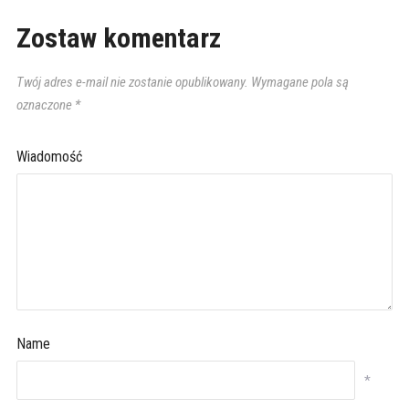
Zostaw komentarz
Twój adres e-mail nie zostanie opublikowany.
Wymagane pola są
oznaczone
*
Wiadomość
Name
*