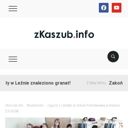
facebook
youtube
 Leźnie znaleziono granat!
Zakończono prz
2 lata temu
zKaszub.info
>
Wiadomości
>
Zajęcia z robotyki w Szkole Podstawowej w Baninie
[ZDJĘCIA]