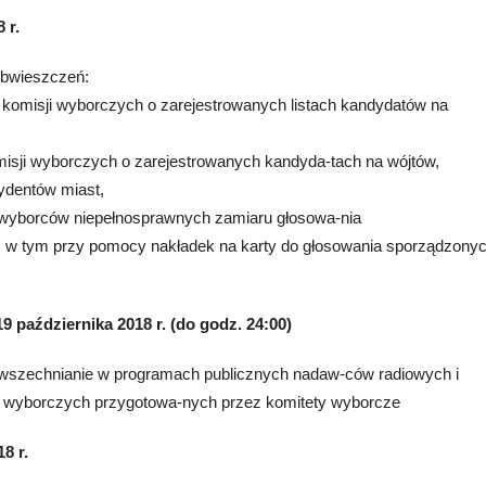
 r.
obwieszczeń:
h komisji wyborczych o zarejestrowanych listach kandydatów na
isji wyborczych o zarejestrowanych kandyda-tach na wójtów,
ydentów miast,
 wyborców niepełnosprawnych zamiaru głosowa-nia
 w tym przy pomocy nakładek na karty do głosowania sporządzony
9 października 2018 r. (do godz. 24:00)
owszechnianie w programach publicznych nadaw-ców radiowych i
ji wyborczych przygotowa-nych przez komitety wyborcze
8 r.