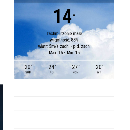
14
°
zachmurzenie małe
wilgotność: 88%
wiatr: 5m/s zach. - płd. zach.
Max: 16 • Min: 15
20
24
27
20
°
°
°
°
SOB
ND
PON
WT