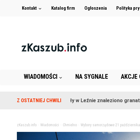
Kontakt
Katalog firm
Ogłoszenia
Polityka pr
WIADOMOŚCI
NA SYGNALE
AKCJE
Na terenie szkoły w Leźnie znaleziono granat!
Z OSTATNIEJ CHWILI
2 l
zKaszub.info
>
Wiadomości
>
Chmielno
>
Wybory samorządowe 21 październik