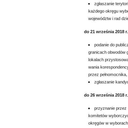
zgłaszanie teryto
każdego okręgu wybo
województw i rad dzi
do 21 września 2018 r.
podanie do public
granicach obwodów g
lokalach przystosowa
wania korespondency
przez pełnomocnika,
zgłaszanie kandy
do 26 września 2018 r.
przyznanie przez 
komitetów wyborczych
okręgów w wyborach