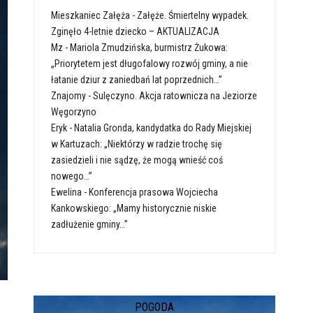
Mieszkaniec Załęża
-
Załęże. Śmiertelny wypadek.
Zginęło 4-letnie dziecko – AKTUALIZACJA
Mz
-
Mariola Zmudzińska, burmistrz Żukowa:
„Priorytetem jest długofalowy rozwój gminy, a nie
łatanie dziur z zaniedbań lat poprzednich…”
Znajomy
-
Sulęczyno. Akcja ratownicza na Jeziorze
Węgorzyno
Eryk
-
Natalia Gronda, kandydatka do Rady Miejskiej
w Kartuzach: „Niektórzy w radzie trochę się
zasiedzieli i nie sądzę, że mogą wnieść coś
nowego…”
Ewelina
-
Konferencja prasowa Wojciecha
Kankowskiego: „Mamy historycznie niskie
zadłużenie gminy…”
POGODA