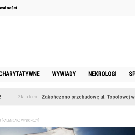
ywatności
 CHARYTATYWNE
WYWIADY
NEKROLOGI
S
Zakończono przebudowę ul. Topolowej w Goręczyni
ata temu
a! [KALENDARZ WYBORCZY]