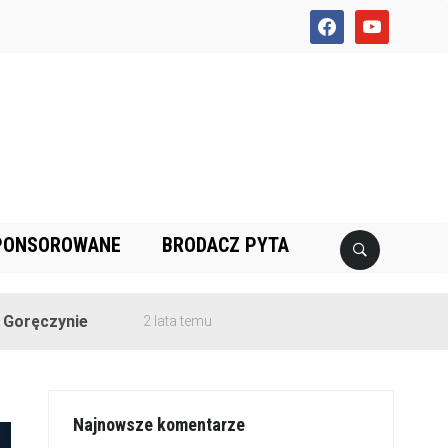
facebook
youtube
PONSOROWANE
BRODACZ PYTA
e
2 lata temu
Najnowsze komentarze