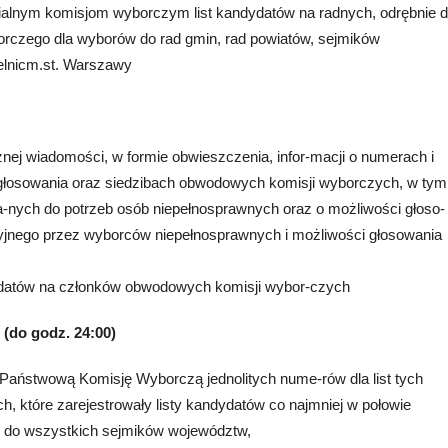
rialnym komisjom wyborczym list kandydatów na radnych, odrębnie d
rczego dla wyborów do rad gmin, rad powiatów, sejmików
elnicm.st. Warszawy
znej wiadomości, w formie obwieszczenia, infor-macji o numerach i
łosowania oraz siedzibach obwodowych komisji wyborczych, w tym
-nych do potrzeb osób niepełnosprawnych oraz o możliwości głoso-
jnego przez wyborców niepełnosprawnych i możliwości głosowania
datów na członków obwodowych komisji wybor-czych
 (do godz. 24:00)
Państwową Komisję Wyborczą jednolitych nume-rów dla list tych
, które zarejestrowały listy kandydatów co najmniej w połowie
 do wszystkich sejmików województw,