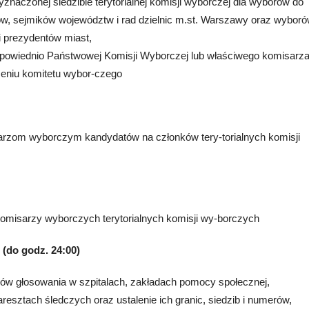
naczonej siedzibie terytorialnej komisji wyborczej dla wyborów do
ów, sejmików województw i rad dzielnic m.st. Warszawy oraz wybor
i prezydentów miast,
powiednio Państwowej Komisji Wyborczej lub właściwego komisarz
eniu komitetu wybor-czego
arzom wyborczym kandydatów na członków tery-torialnych komisji
komisarzy wyborczych terytorialnych komisji wy-borczych
 (do godz. 24:00)
ów głosowania w szpitalach, zakładach pomocy społecznej,
resztach śledczych oraz ustalenie ich granic, siedzib i numerów,