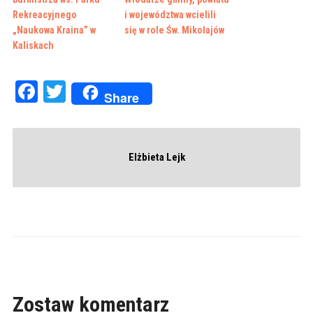
Rekreacyjnego
i województwa wcielili
„Naukowa Kraina” w
się w role Św. Mikołajów
Kaliskach
Facebook
Twitter
Share
Elżbieta Lejk
Zostaw komentarz