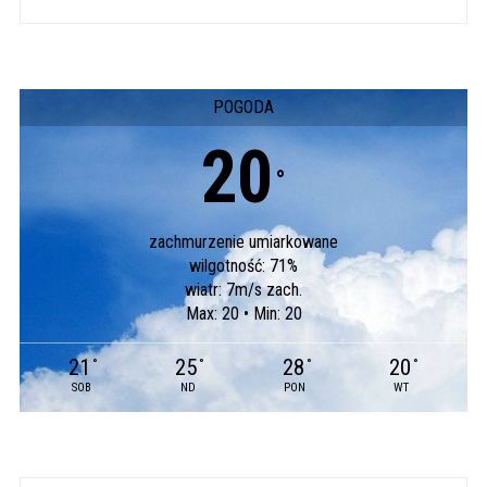
POGODA
20
°
zachmurzenie umiarkowane
wilgotność: 71%
wiatr: 7m/s zach.
Max: 20 • Min: 20
21
25
28
20
°
°
°
°
SOB
ND
PON
WT