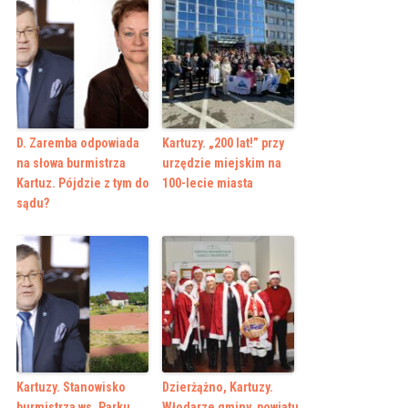
D. Zaremba odpowiada
Kartuzy. „200 lat!” przy
na słowa burmistrza
urzędzie miejskim na
Kartuz. Pójdzie z tym do
100-lecie miasta
sądu?
Kartuzy. Stanowisko
Dzierżążno, Kartuzy.
burmistrza ws. Parku
Włodarze gminy, powiatu