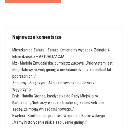
Najnowsze komentarze
Mieszkaniec Załęża
-
Załęże. Śmiertelny wypadek. Zginęło 4-
letnie dziecko – AKTUALIZACJA
Mz
-
Mariola Zmudzińska, burmistrz Żukowa: „Priorytetem jest
długofalowy rozwój gminy, a nie łatanie dziur z zaniedbań lat
poprzednich…”
Znajomy
-
Sulęczyno. Akcja ratownicza na Jeziorze
Węgorzyno
Eryk
-
Natalia Gronda, kandydatka do Rady Miejskiej w
Kartuzach: „Niektórzy w radzie trochę się zasiedzieli i nie
sądzę, że mogą wnieść coś nowego…”
Ewelina
-
Konferencja prasowa Wojciecha Kankowskiego:
„Mamy historycznie niskie zadłużenie gminy…”