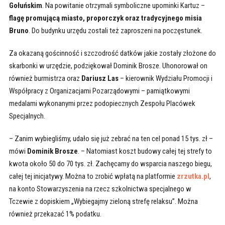
Gołuńskim
. Na powitanie otrzymali symboliczne upominki Kartuz –
flagę promującą miasto, proporczyk oraz tradycyjnego misia
Bruno
. Do budynku urzędu zostali też zaproszeni na poczęstunek.
Za okazaną gościnność i szczodrość datków jakie zostały złożone do
skarbonki w urzędzie, podziękował Dominik Brosze. Uhonorował on
również burmistrza oraz
Dariusz Las
– kierownik Wydziału Promocji i
Współpracy z Organizacjami Pozarządowymi – pamiątkowymi
medalami wykonanymi przez podopiecznych Zespołu Placówek
Specjalnych.
– Zanim wybiegliśmy, udało się już zebrać na ten cel ponad 15 tys. zł –
mówi
Dominik Brosze
. – Natomiast koszt budowy całej tej strefy to
kwota około 50 do 70 tys. zł. Zachęcamy do wsparcia naszego biegu,
całej tej inicjatywy. Można to zrobić wpłatą na platformie
zrzutka.pl
,
na konto Stowarzyszenia na rzecz szkolnictwa specjalnego w
Tczewie z dopiskiem „Wybiegajmy zieloną strefę relaksu”. Można
również przekazać 1% podatku.