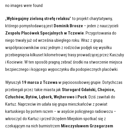
no images were found
„
Wybiegajmy zieloną strefę relaksu
” to projekt charytatywny,
którego pomysłodawcą jest
Dominik Brosze
– jeden z nauczycieli
Zespołu Placówek Specjalnych w Tczewie
. Przygotowania do
niego trwały już od września ubiegłego roku. Wraz z grupą
współpracowników oraz jednym z rodziców podjęli się wysiłku
przebiegnięcia kilkuset kilometrowej trasy prowadzącej przez Kaszuby
i Kociewie. W ten sposób pragną zebrać środki na stworzenie miejsca
bezpiecznego i kojącego wypoczynku dla podopiecznych placówki.
Wyruszyli
19 marca z Tczewa
w pięcioosobowej grupie. Dotychczas
przebiegali przez takie miasta jak
Starogard Gdański, Chojnice,
Człuchów, Bytów, Lębork, Wejherowo i Puck
. Dziś zawitali do
Kartuz. Naprzeciw im udała się grupa mieszkańców z powiat
kartuskiego by potem razem – w asyście policyjnego radiowozu –
wkroczyć do Kartuz i przed Urzędem Miejskim spotkać się z
czekającym na nich burmistrzem
Mieczysławem Grzegorzem