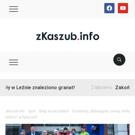
facebook
youtube
 Leźnie znaleziono granat!
Zakończono pr
2 lata temu
zKaszub.info
>
Sport
>
Biegi na Kaszubach
>
Uczestnicy „Wybiegajmy zieloną strefę
relaksu” w Kartuzach!