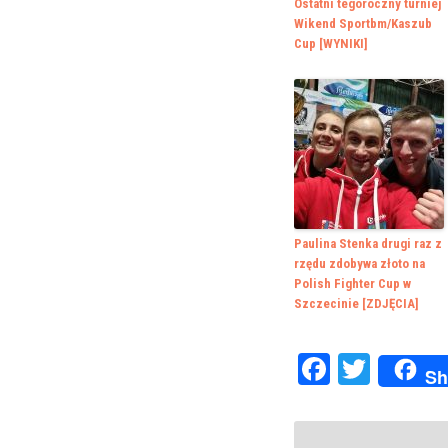
Ostatni tegoroczny turniej
Wikend Sportbm/Kaszub
Cup [WYNIKI]
Paulina Stenka drugi raz z
rzędu zdobywa złoto na
Polish Fighter Cup w
Szczecinie [ZDJĘCIA]
Faceboo
Twitte
Sh