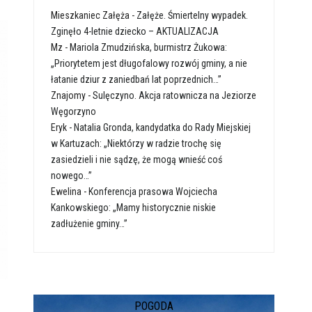
Mieszkaniec Załęża
-
Załęże. Śmiertelny wypadek.
Zginęło 4-letnie dziecko – AKTUALIZACJA
Mz
-
Mariola Zmudzińska, burmistrz Żukowa:
„Priorytetem jest długofalowy rozwój gminy, a nie
łatanie dziur z zaniedbań lat poprzednich…”
Znajomy
-
Sulęczyno. Akcja ratownicza na Jeziorze
Węgorzyno
Eryk
-
Natalia Gronda, kandydatka do Rady Miejskiej
w Kartuzach: „Niektórzy w radzie trochę się
zasiedzieli i nie sądzę, że mogą wnieść coś
nowego…”
Ewelina
-
Konferencja prasowa Wojciecha
Kankowskiego: „Mamy historycznie niskie
zadłużenie gminy…”
POGODA