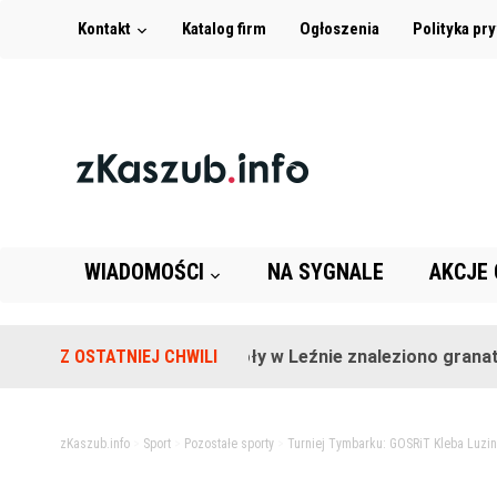
Kontakt
Katalog firm
Ogłoszenia
Polityka pr
WIADOMOŚCI
NA SYGNALE
AKCJE
Na terenie szkoły w Leźnie znaleziono granat!
Z OSTATNIEJ CHWILI
2
zKaszub.info
>
Sport
>
Pozostałe sporty
>
Turniej Tymbarku: GOSRiT Kleba Luzi