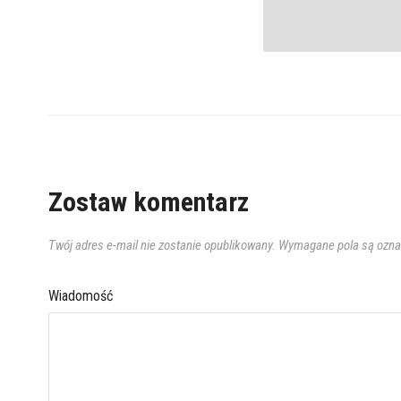
Zostaw komentarz
Twój adres e-mail nie zostanie opublikowany.
Wymagane pola są ozn
Wiadomość