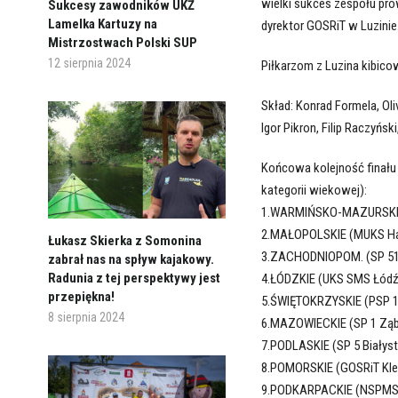
wielki sukces zespołu pro
Sukcesy zawodników UKŻ
Lamelka Kartuzy na
dyrektor GOSRiT w Luzinie
Mistrzostwach Polski SUP
12 sierpnia 2024
Piłkarzom z Luzina kibico
Skład: Konrad Formela, Oli
Igor Pikron, Filip Raczyńs
Końcowa kolejność finału 
kategorii wiekowej):
1.WARMIŃSKO-MAZURSKIE 
2.MAŁOPOLSKIE (MUKS Hal
Łukasz Skierka z Somonina
3.ZACHODNIOPOM. (SP 51 
zabrał nas na spływ kajakowy.
Radunia z tej perspektywy jest
4.ŁÓDZKIE (UKS SMS Łódź
przepiękna!
5.ŚWIĘTOKRZYSKIE (PSP 1
8 sierpnia 2024
6.MAZOWIECKIE (SP 1 Ząb
7.PODLASKIE (SP 5 Białyst
8.POMORSKIE (GOSRiT Kleb
9.PODKARPACKIE (NSPMS 