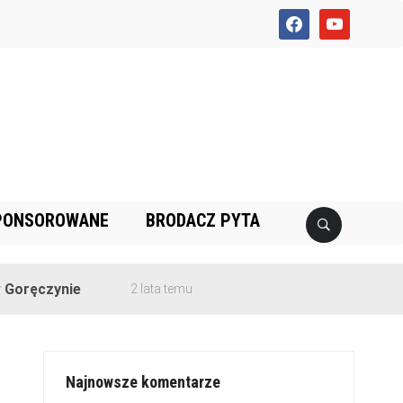
facebook
youtube
PONSOROWANE
BRODACZ PYTA
nie
2 lata temu
Najnowsze komentarze