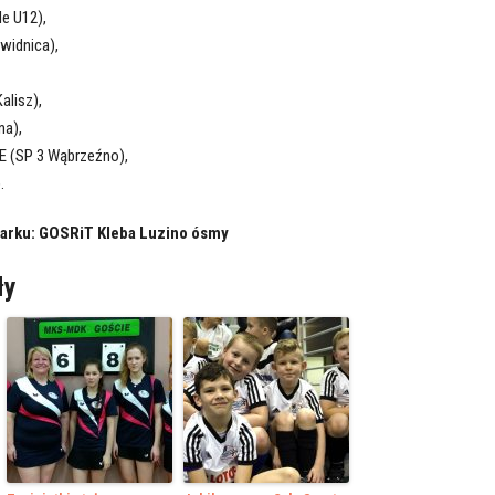
e U12),
widnica),
alisz),
na),
(SP 3 Wąbrzeźno),
.
arku: GOSRiT Kleba Luzino ósmy
ły