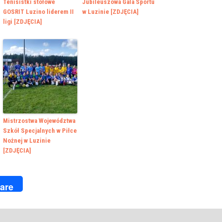
Tenisistki stołowe
Jubileuszowa Gala Sportu
GOSRIT Luzino liderem II
w Luzinie [ZDJĘCIA]
ligi [ZDJĘCIA]
Mistrzostwa Województwa
Szkół Specjalnych w Piłce
Nożnej w Luzinie
[ZDJĘCIA]
k
r
are