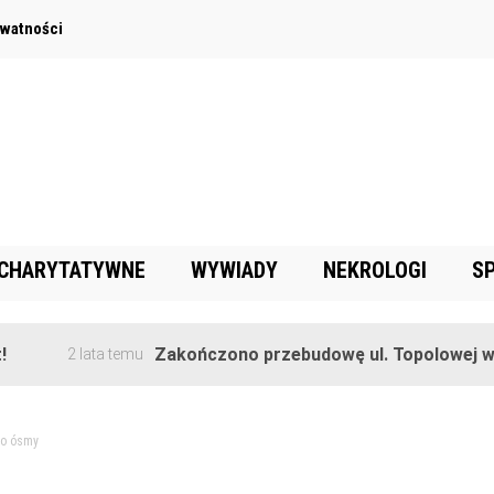
ywatności
 CHARYTATYWNE
WYWIADY
NEKROLOGI
S
Zakończono przebudowę ul. Topolowej w Goręczy
 lata temu
no ósmy