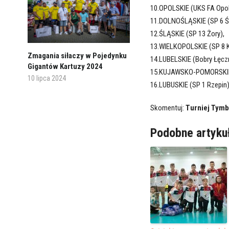
10.OPOLSKIE (UKS FA Opol
11.DOLNOŚLĄSKIE (SP 6 Ś
12.ŚLĄSKIE (SP 13 Żory),
13.WIELKOPOLSKIE (SP 8 K
Zmagania siłaczy w Pojedynku
14.LUBELSKIE (Bobry Łęcz
Gigantów Kartuzy 2024
15.KUJAWSKO-POMORSKIE 
10 lipca 2024
16.LUBUSKIE (SP 1 Rzepin)
Skomentuj:
Turniej Tymb
Podobne artyku