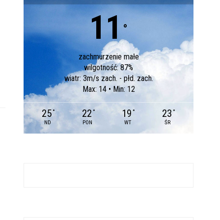
11
°
zachmurzenie małe
wilgotność: 87%
wiatr: 3m/s zach. - płd. zach.
Max: 14 • Min: 12
25
22
19
23
°
°
°
°
ND
PON
WT
ŚR