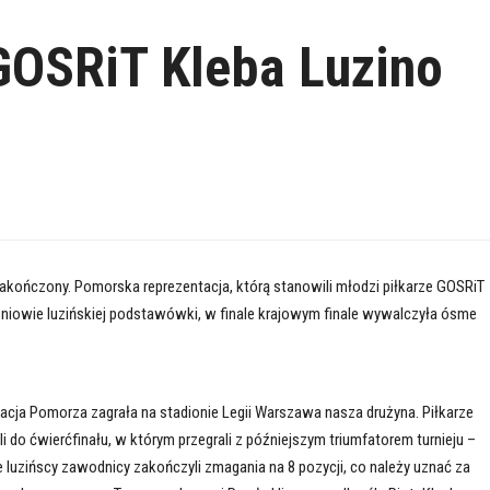
GOSRiT Kleba Luzino
zakończony. Pomorska reprezentacja, którą stanowili młodzi piłkarze GOSRiT
zniowie luzińskiej podstawówki, w finale krajowym finale wywalczyła ósme
acja Pomorza zagrała na stadionie Legii Warszawa nasza drużyna. Piłkarze
do ćwierćfinału, w którym przegrali z późniejszym triumfatorem turnieju –
e luzińscy zawodnicy zakończyli zmagania na 8 pozycji, co należy uznać za