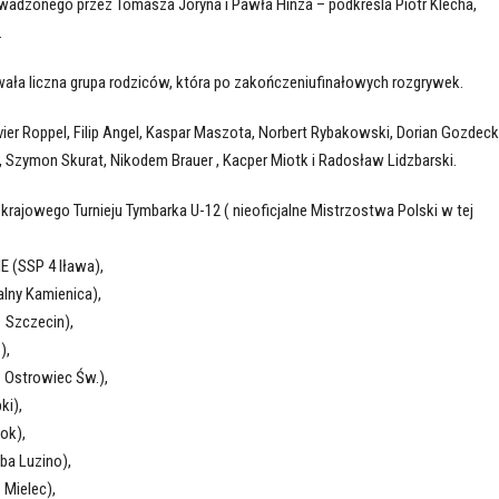
wadzonego przez Tomasza Joryna i Pawła Hinza – podkreśla Piotr Klecha,
.
wała liczna grupa rodziców, która po zakończeniufinałowych rozgrywek.
vier Roppel, Filip Angel, Kaspar Maszota, Norbert Rybakowski, Dorian Gozdecki
ki, Szymon Skurat, Nikodem Brauer , Kacper Miotk i Radosław Lidzbarski.
krajowego Turnieju Tymbarka U-12 ( nieoficjalne Mistrzostwa Polski w tej
(SSP 4 Iława),
ny Kamienica),
Szczecin),
),
 Ostrowiec Św.),
ki),
ok),
a Luzino),
Mielec),