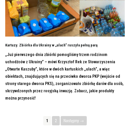
Kartuzy. Zbiórka dla Ukrainy w „ulach” ruszyła pełną parą
„Już pierwszego dnia zbiórki pomogliśmy trzem rodzinom
uchodźców z Ukrainy” – mówi Krzysztof Rek ze Stowarzyszenia
„Otwarte Kaszuby”, które w dwóch kartuskich „ulach”, a więc
obiektach, znajdujących się na przeciwko dworca PKP (wejście od
strony starego dworca PKS), zorganizowało zbiórkę darów dla osób,
skrzywdzonych przez rosyjską inwazję. Zobacz, jakie produkty
można przynosić!
1
2
Następny →