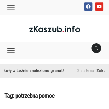
facebook
youtube
y w Leźnie znaleziono granat!
Zakończono 
2 lata temu
Tag:
potrzebna pomoc