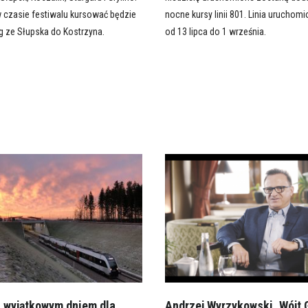
czasie festiwalu kursować będzie
nocne kursy linii 801. Linia uruchom
g ze Słupska do Kostrzyna.
od 13 lipca do 1 września.
a wyjątkowym dniem dla
Andrzej Wyrzykowski, Wójt