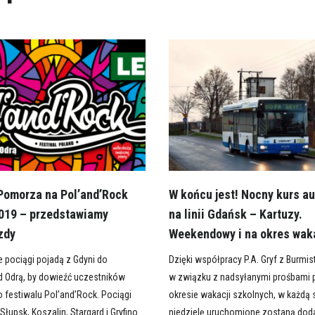
 Pomorza na Pol’and’Rock
W końcu jest! Nocny kurs a
2019 – przedstawiamy
na linii Gdańsk – Kartuzy.
zdy
Weekendowy i na okres wak
e pociągi pojadą z Gdyni do
Dzięki współpracy P.A. Gryf z Burmis
d Odrą, by dowieźć uczestników
w związku z nadsyłanymi prośbami 
 festiwalu Pol’and’Rock. Pociągi
okresie wakacji szkolnych, w każdą 
Słupsk, Koszalin, Stargard i Gryfino.
niedzielę uruchomione zostaną dod