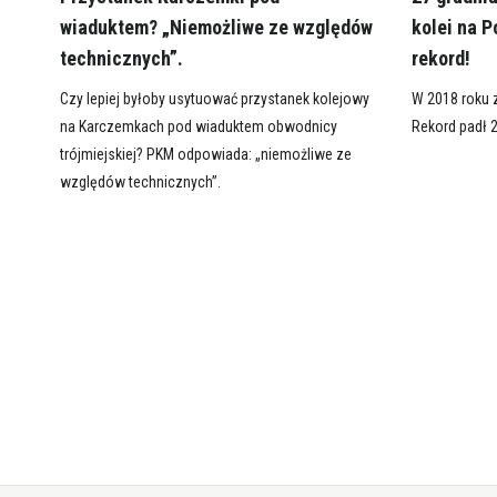
wiaduktem? „Niemożliwe ze względów
kolei na 
technicznych”.
rekord!
Czy lepiej byłoby usytuować przystanek kolejowy
W 2018 roku z
na Karczemkach pod wiaduktem obwodnicy
Rekord padł 2
trójmiejskiej? PKM odpowiada: „niemożliwe ze
względów technicznych”.