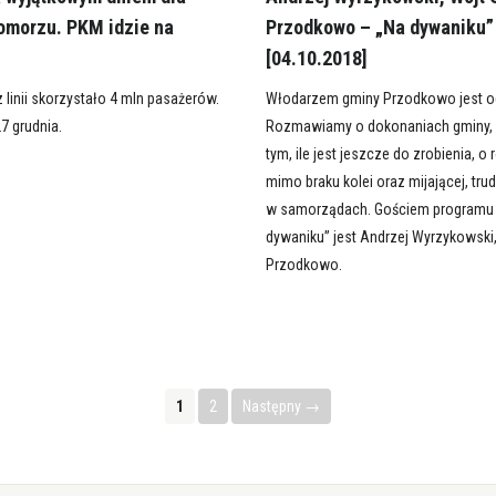
Pomorzu. PKM idzie na
Przodkowo – „Na dywaniku”
[04.10.2018]
 linii skorzystało 4 mln pasażerów.
Włodarzem gminy Przodkowo jest od
7 grudnia.
Rozmawiamy o dokonaniach gminy, 
tym, ile jest jeszcze do zrobienia, o
mimo braku kolei oraz mijającej, tru
w samorządach. Gościem programu
dywaniku” jest Andrzej Wyrzykowski
Przodkowo.
1
2
Następny →