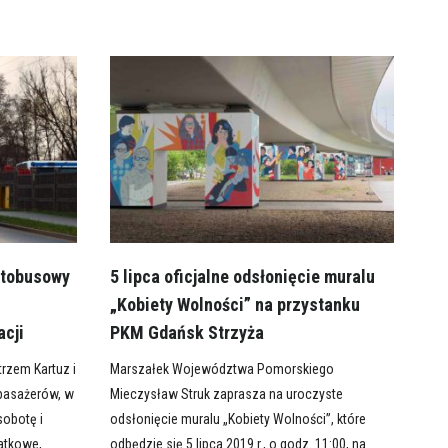
utobusowy
5 lipca oficjalne odsłonięcie muralu
„Kobiety Wolności” na przystanku
acji
PKM Gdańsk Strzyża
trzem Kartuz i
Marszałek Województwa Pomorskiego
pasażerów, w
Mieczysław Struk zaprasza na uroczyste
sobotę i
odsłonięcie muralu „Kobiety Wolności”, które
atkowe,
odbędzie się 5 lipca 2019 r., o godz. 11:00, na