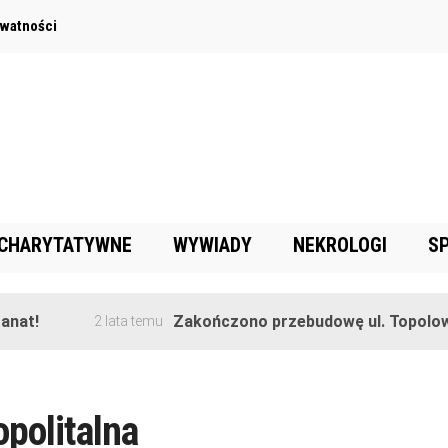
ywatności
 CHARYTATYWNE
WYWIADY
NEKROLOGI
S
!
Zakończono przebudowę ul. Topolowej w
2 lata temu
politalna