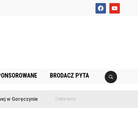
facebook
youtube
PONSOROWANE
BRODACZ PYTA
 Goręczynie
2 lata temu