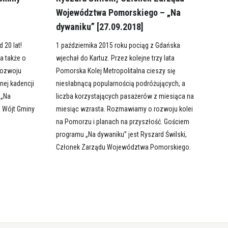
Województwa Pomorskiego – „Na
dywaniku” [27.09.2018]
 20 lat!
1 października 2015 roku pociąg z Gdańska
a także o
wjechał do Kartuz. Przez kolejne trzy lata
 rozwoju
Pomorska Kolej Metropolitalna cieszy się
dnej kadencji
niesłabnącą popularnością podróżujących, a
 „Na
liczba korzystających pasażerów z miesiąca na
, Wójt Gminy
miesiąc wzrasta. Rozmawiamy o rozwoju kolei
na Pomorzu i planach na przyszłość. Gościem
programu „Na dywaniku” jest Ryszard Świlski,
Członek Zarządu Województwa Pomorskiego.