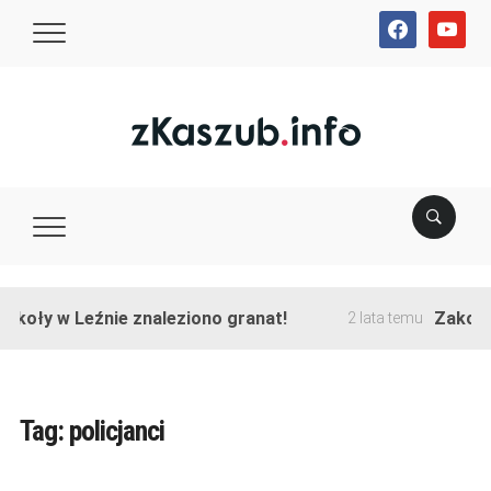
facebook
youtube
y w Leźnie znaleziono granat!
Zakończono 
2 lata temu
Tag:
policjanci