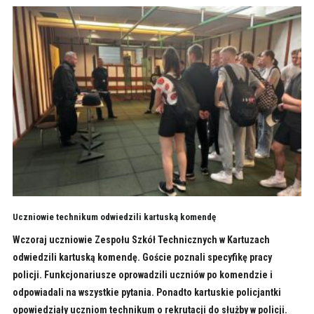
Uczniowie technikum odwiedzili kartuską komendę
Wczoraj uczniowie Zespołu Szkół Technicznych w Kartuzach
odwiedzili kartuską komendę. Goście poznali specyfikę pracy
policji. Funkcjonariusze oprowadzili uczniów po komendzie i
odpowiadali na wszystkie pytania. Ponadto kartuskie policjantki
opowiedziały uczniom technikum o rekrutacji do służby w policji.