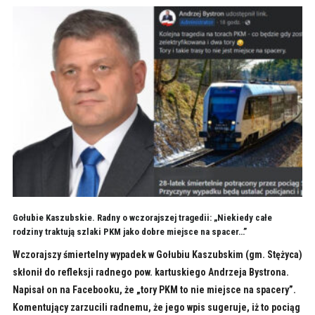
Gołubie Kaszubskie. Radny o wczorajszej tragedii: „Niekiedy całe
rodziny traktują szlaki PKM jako dobre miejsce na spacer…”
Wczorajszy śmiertelny wypadek w Gołubiu Kaszubskim (gm. Stężyca)
skłonił do refleksji radnego pow. kartuskiego Andrzeja Bystrona.
Napisał on na Facebooku, że „tory PKM to nie miejsce na spacery”.
Komentujący zarzucili radnemu, że jego wpis sugeruje, iż to pociąg