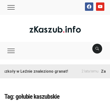
facebook
youtube
szkoły w Leźnie znaleziono granat!
Zakońc
2 lata temu
Tag:
gołubie kaszubskie