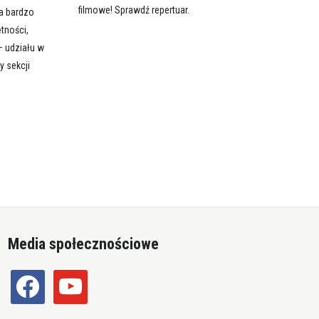
filmowe! Sprawdź repertuar.
ła bardzo
ętności,
– udziału w
y sekcji
Media społecznościowe
facebook
youtube