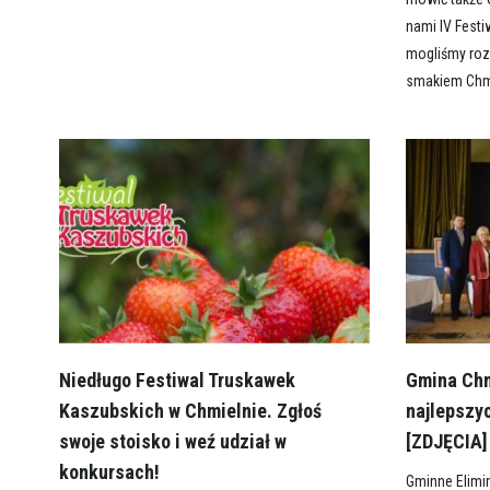
nami IV Festi
mogliśmy ro
smakiem Chm
Niedługo Festiwal Truskawek
Gmina Chm
Kaszubskich w Chmielnie. Zgłoś
najlepszy
swoje stoisko i weź udział w
[ZDJĘCIA]
konkursach!
Gminne Elimi