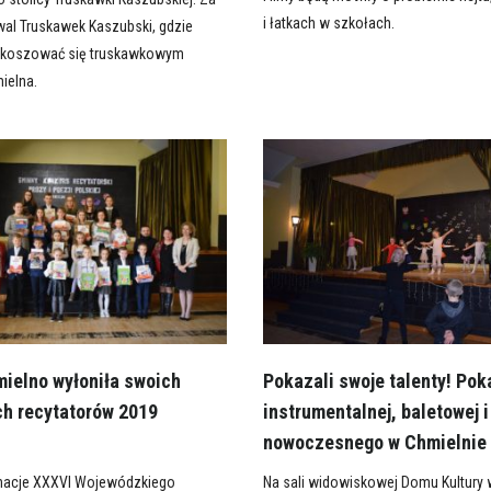
i łatkach w szkołach.
wal Truskawek Kaszubski, gdzie
zkoszować się truskawkowym
ielna.
ielno wyłoniła swoich
Pokazali swoje talenty! Pok
ch recytatorów 2019
instrumentalnej, baletowej i
nowoczesnego w Chmielnie
nacje XXXVI Wojewódzkiego
Na sali widowiskowej Domu Kultury 