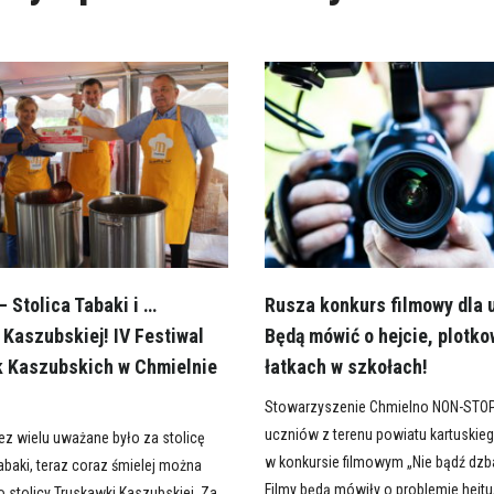
 Stolica Tabaki i …
Rusza konkurs filmowy dla 
 Kaszubskiej! IV Festiwal
Będą mówić o hejcie, plotko
 Kaszubskich w Chmielnie
łatkach w szkołach!
Stowarzyszenie Chmielno NON-STO
uczniów z terenu powiatu kartuskie
ez wielu uważane było za stolicę
w konkursie filmowym „Nie bądź dz
abaki, teraz coraz śmielej można
Filmy będą mówiły o problemie hejtu
 stolicy Truskawki Kaszubskiej. Za