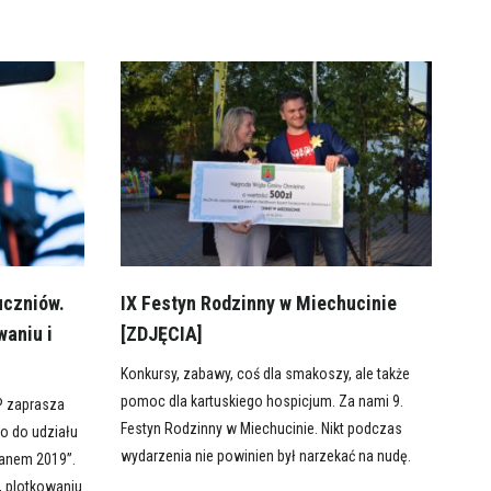
uczniów.
IX Festyn Rodzinny w Miechucinie
waniu i
[ZDJĘCIA]
Konkursy, zabawy, coś dla smakoszy, ale także
pomoc dla kartuskiego hospicjum. Za nami 9.
P zaprasza
Festyn Rodzinny w Miechucinie. Nikt podczas
go do udziału
wydarzenia nie powinien był narzekać na nudę.
banem 2019”.
, plotkowaniu