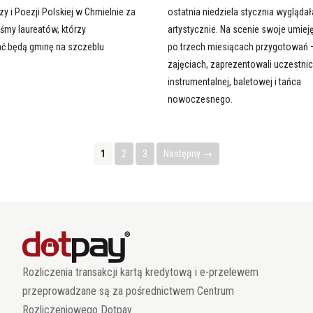
y i Poezji Polskiej w Chmielnie za
ostatnia niedziela stycznia wygląda
śmy laureatów, którzy
artystycznie. Na scenie swoje umiej
ć będą gminę na szczeblu
po trzech miesiącach przygotowań 
.
zajęciach, zaprezentowali uczestnic
instrumentalnej, baletowej i tańca
nowoczesnego.
1
2
3
Następny →
Rozliczenia transakcji kartą kredytową i e-przelewem
przeprowadzane są za pośrednictwem Centrum
Rozliczeniowego Dotpay