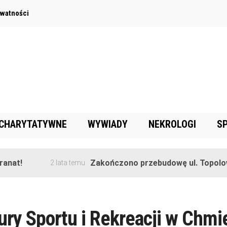
ywatności
 CHARYTATYWNE
WYWIADY
NEKROLOGI
S
t!
Zakończono przebudowę ul. Topolowej 
2 lata temu
ry Sportu i Rekreacji w Chmi