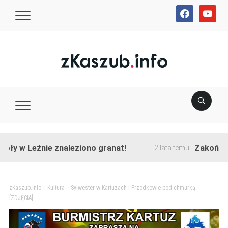
facebook
youtube
Leźnie znaleziono granat!
Zakończono prz
2 lata temu
zKaszub.info
>
Kultura
>
Sylwester w Kartuzach i Przodkowie pod chmurką
[ZDJĘCIA]