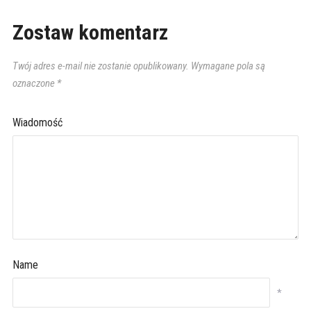
Zostaw komentarz
Twój adres e-mail nie zostanie opublikowany.
Wymagane pola są
oznaczone
*
Wiadomość
Name
*