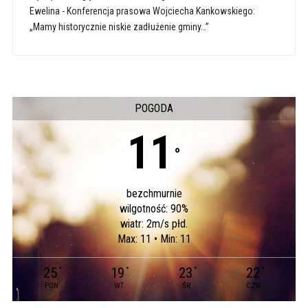
Ewelina
-
Konferencja prasowa Wojciecha Kankowskiego:
„Mamy historycznie niskie zadłużenie gminy…”
POGODA
11
°
bezchmurnie
wilgotność: 90%
wiatr: 2m/s płd.
Max: 11 • Min: 11
25
19
23
22
°
°
°
°
PON
WT
ŚR
CZW