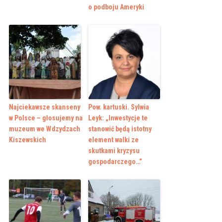
o podboju Ameryki
Najciekawsze skanseny
Pow. kartuski. Sylwia
w Polsce – głosujemy na
Leyk: „Inwestycje te
muzeum we Wdzydzach
stanowić będą istotny
Kiszewskich
element walki ze
skutkami kryzysu
gospodarczego…”