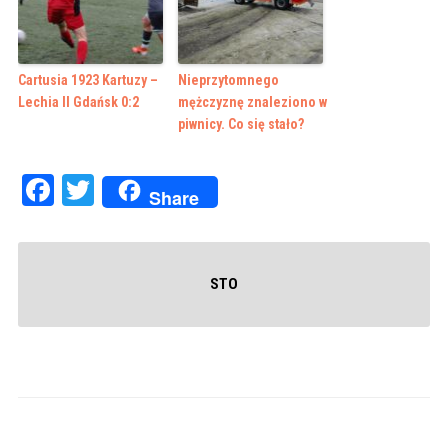
Cartusia 1923 Kartuzy –
Nieprzytomnego
Lechia II Gdańsk 0:2
mężczyznę znaleziono w
piwnicy. Co się stało?
Facebook
Twitter
Share
STO