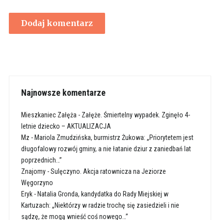
Najnowsze komentarze
Mieszkaniec Załęża
-
Załęże. Śmiertelny wypadek. Zginęło 4-
letnie dziecko – AKTUALIZACJA
Mz
-
Mariola Zmudzińska, burmistrz Żukowa: „Priorytetem jest
długofalowy rozwój gminy, a nie łatanie dziur z zaniedbań lat
poprzednich…”
Znajomy
-
Sulęczyno. Akcja ratownicza na Jeziorze
Węgorzyno
Eryk
-
Natalia Gronda, kandydatka do Rady Miejskiej w
Kartuzach: „Niektórzy w radzie trochę się zasiedzieli i nie
sądzę, że mogą wnieść coś nowego…”