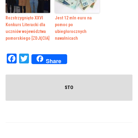
Rozstrzygnięto XXVI
Jest 12 mln euro na
Konkurs Literacki dla
pomoc po
uczniów województwa
ubiegłorocznych
pomorskiego [ZDJĘCIA]
nawałnicach
Facebook
Twitter
Share
STO