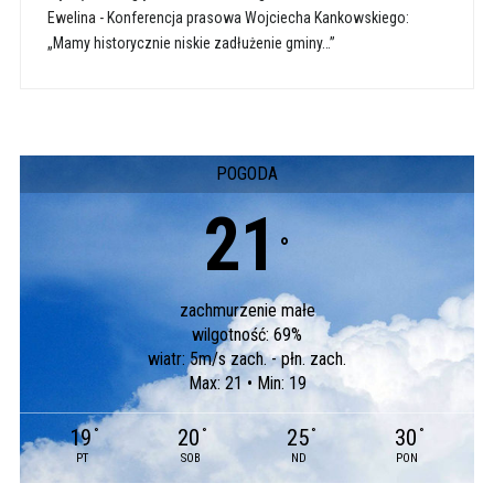
Ewelina
-
Konferencja prasowa Wojciecha Kankowskiego:
„Mamy historycznie niskie zadłużenie gminy…”
POGODA
21
°
zachmurzenie małe
wilgotność: 69%
wiatr: 5m/s zach. - płn. zach.
Max: 21 • Min: 19
19
20
25
30
°
°
°
°
PT
SOB
ND
PON