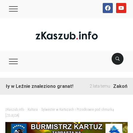
facebook
youtube
 Leźnie znaleziono granat!
Zakończono prz
2 lata temu
zKaszub.info
>
Kultura
>
Sylwester w Kartuzach i Przodkowie pod chmurką
[ZDJĘCIA]