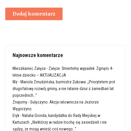
Najnowsze komentarze
Mieszkaniec Załęża
-
Załęże. Śmiertelny wypadek. Zginęło 4-
letnie dziecko – AKTUALIZACJA
Mz
-
Mariola Zmudzińska, burmistrz Żukowa: „Priorytetem jest
długofalowy rozwój gminy, a nie łatanie dziur z zaniedbań lat
poprzednich…”
Znajomy
-
Sulęczyno. Akcja ratownicza na Jeziorze
Węgorzyno
Eryk
-
Natalia Gronda, kandydatka do Rady Miejskiej w
Kartuzach: „Niektórzy w radzie trochę się zasiedzieli i nie
sądzę, że mogą wnieść coś nowego…”