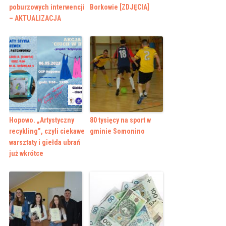
poburzowych interwencji
Borkowie [ZDJĘCIA]
– AKTUALIZACJA
Hopowo. „Artystyczny
80 tysięcy na sport w
recykling”, czyli ciekawe
gminie Somonino
warsztaty i giełda ubrań
już wkrótce