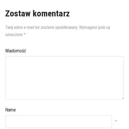
Zostaw komentarz
Twój adres e-mail nie zostanie opublikowany.
Wymagane pola są
oznaczone
*
Wiadomość
Name
*