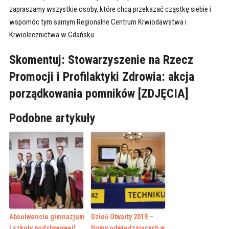
zapraszamy wszystkie osoby, które chcą przekazać cząstkę siebie i
wspomóc tym samym Regionalne Centrum Krwiodawstwa i
Krwiolecznictwa w Gdańsku.
Skomentuj:
Stowarzyszenie na Rzecz
Promocji i Profilaktyki Zdrowia: akcja
porządkowania pomników [ZDJĘCIA]
Podobne artykuły
Absolwencie gimnazjum
Dzień Otwarty 2019 –
i szkoły podstawowej!
tłumy odwiedzających w