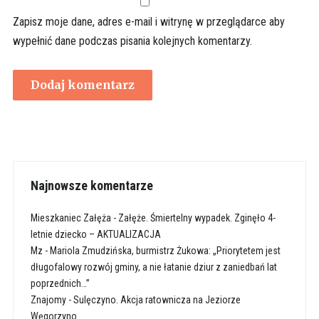
Zapisz moje dane, adres e-mail i witrynę w przeglądarce aby
wypełnić dane podczas pisania kolejnych komentarzy.
Najnowsze komentarze
Mieszkaniec Załęża
-
Załęże. Śmiertelny wypadek. Zginęło 4-
letnie dziecko – AKTUALIZACJA
Mz
-
Mariola Zmudzińska, burmistrz Żukowa: „Priorytetem jest
długofalowy rozwój gminy, a nie łatanie dziur z zaniedbań lat
poprzednich…”
Znajomy
-
Sulęczyno. Akcja ratownicza na Jeziorze
Węgorzyno