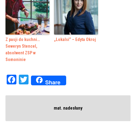
Z pasji do kuchni…
„Lokalsi” – Edyta Okroj
Seweryn Stencel,
absolwent ZSP w
Somoninie
Facebook
Twitter
Share
mat. nadesłany