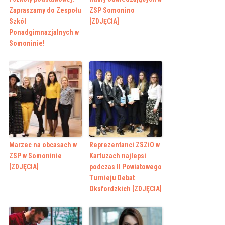
Zapraszamy do Zespołu
ZSP Somonino
Szkól
[ZDJĘCIA]
Ponadgimnazjalnych w
Somoninie!
Marzec na obcasach w
Reprezentanci ZSZiO w
ZSP w Somoninie
Kartuzach najlepsi
[ZDJĘCIA]
podczas II Powiatowego
Turnieju Debat
Oksfordzkich [ZDJĘCIA]