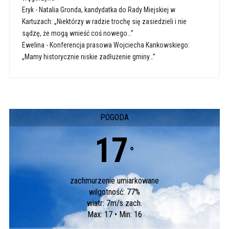
Eryk
-
Natalia Gronda, kandydatka do Rady Miejskiej w
Kartuzach: „Niektórzy w radzie trochę się zasiedzieli i nie
sądzę, że mogą wnieść coś nowego…”
Ewelina
-
Konferencja prasowa Wojciecha Kankowskiego:
„Mamy historycznie niskie zadłużenie gminy…”
POGODA
17
°
zachmurzenie umiarkowane
wilgotność: 77%
wiatr: 7m/s zach.
Max: 17 • Min: 16