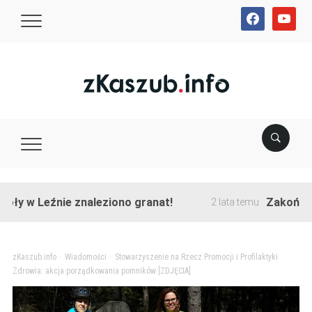
facebook
youtube
 Leźnie znaleziono granat!
Zakończono prz
2 lata temu
zKaszub.info
>
Wiadomości
>
Stowarzyszenie na Rzecz Promocji i Profilaktyki
Zdrowia: akcja porządkowania pomników [ZDJĘCIA]