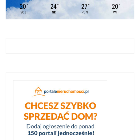
20
24
27
20
°
°
°
°
SOB
ND
PON
WT