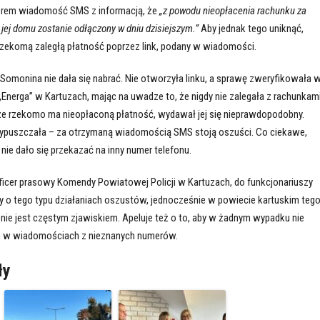
orem wiadomość SMS z informacją, że
„z powodu nieopłacenia rachunku za
 jej domu zostanie odłączony w dniu dzisiejszym.”
Aby jednak tego uniknąć,
zekomą zaległą płatność poprzez link, podany w wiadomości.
omonina nie dała się nabrać. Nie otworzyła linku, a sprawę zweryfikowała 
„Energa” w Kartuzach, mając na uwadze to, że nigdy nie zalegała z rachunkam
 że rzekomo ma nieopłaconą płatność, wydawał jej się nieprawdopodobny.
rzypuszczała – za otrzymaną wiadomością SMS stoją oszuści. Co ciekawe,
e dało się przekazać na inny numer telefonu.
ficer prasowy Komendy Powiatowej Policji w Kartuzach, do funkcjonariuszy
ały o tego typu działaniach oszustów, jednocześnie w powiecie kartuskim teg
nie jest częstym zjawiskiem. Apeluje też o to, aby w żadnym wypadku nie
h w wiadomościach z nieznanych numerów.
ły