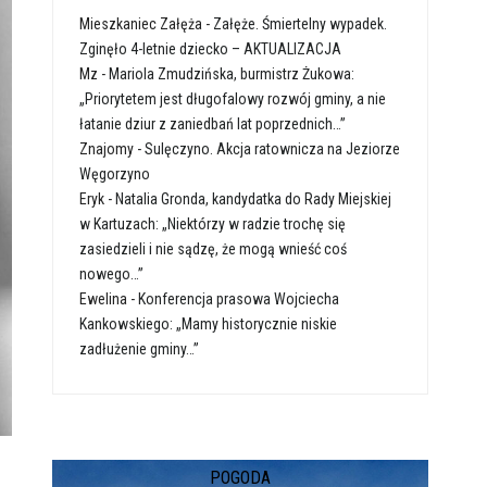
Mieszkaniec Załęża
-
Załęże. Śmiertelny wypadek.
Zginęło 4-letnie dziecko – AKTUALIZACJA
Mz
-
Mariola Zmudzińska, burmistrz Żukowa:
„Priorytetem jest długofalowy rozwój gminy, a nie
łatanie dziur z zaniedbań lat poprzednich…”
Znajomy
-
Sulęczyno. Akcja ratownicza na Jeziorze
Węgorzyno
Eryk
-
Natalia Gronda, kandydatka do Rady Miejskiej
w Kartuzach: „Niektórzy w radzie trochę się
zasiedzieli i nie sądzę, że mogą wnieść coś
nowego…”
Ewelina
-
Konferencja prasowa Wojciecha
Kankowskiego: „Mamy historycznie niskie
zadłużenie gminy…”
POGODA