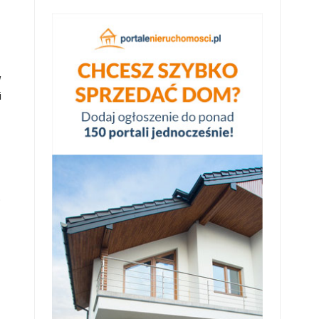
w
i
o