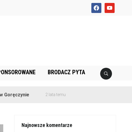
facebook
youtube
PONSOROWANE
BRODACZ PYTA
zynie
2 lata temu
Najnowsze komentarze