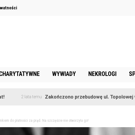
ywatności
 CHARYTATYWNE
WYWIADY
NEKROLOGI
S
Zakończono przebudowę ul. Topolowej w Goręc
2 lata temu
nkiem do płatności za prąd. Na szczęście nie otworzyła go!