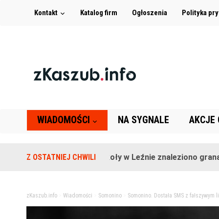
Kontakt
Katalog firm
Ogłoszenia
Polityka pr
WIADOMOŚCI
NA SYGNALE
AKCJE
Na terenie szkoły w Leźnie znaleziono granat!
Z OSTATNIEJ CHWILI
zKaszub.info
>
Wiadomości
>
Somonino
>
Somonino. Dostała SMS z fałszywym li