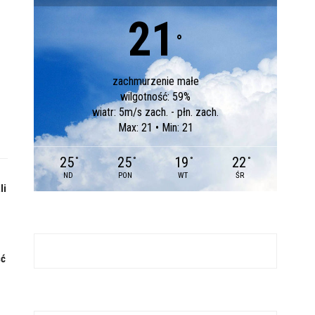
21
°
zachmurzenie małe
wilgotność: 59%
wiatr: 5m/s zach. - płn. zach.
Max: 21 • Min: 21
25
25
19
22
°
°
°
°
ND
PON
WT
ŚR
li
ść