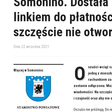
Somonino. Dostała
linkiem do płatnośc
szczęście nie otwor
Dnia
22 września 2021
O
szuści wciąż s
Więcej w Somonino:
jedną z mieszk
rachunkiem za 
zostanie odłączona. Moż
wiadomości. Na szczęście
i czujność oraz aby ni
Oszuści nie próżnują. Do 