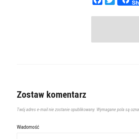
Sh
Zostaw komentarz
Twój adres e-mail nie zostanie opublikowany.
Wymagane pola są ozn
Wiadomość