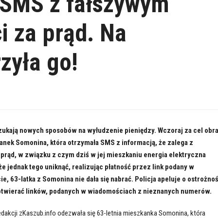
 SMS z fałszywym
i za prąd. Na
zyła go!
zukają nowych sposobów na wyłudzenie pieniędzy. Wczoraj za cel obra
anek Somonina, która otrzymała SMS z informacją, że zalega z
prąd, w związku z czym dziś w jej mieszkaniu energia elektryczna
e jednak tego uniknąć, realizując płatność przez link podany w
, 63-latka z Somonina nie dała się nabrać. Policja apeluje o ostrożno
e otwierać linków, podanych w wiadomościach z nieznanych numerów.
redakcji zKaszub.info odezwała się 63-letnia mieszkanka Somonina, która