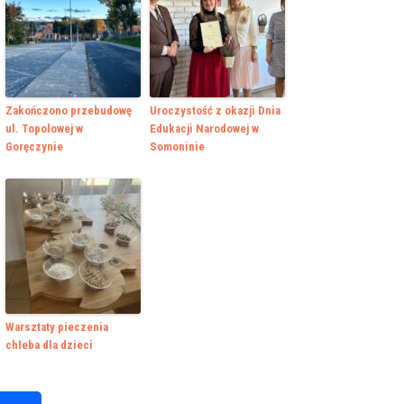
Zakończono przebudowę
Uroczystość z okazji Dnia
ul. Topolowej w
Edukacji Narodowej w
Goręczynie
Somoninie
Warsztaty pieczenia
chleba dla dzieci
k
r