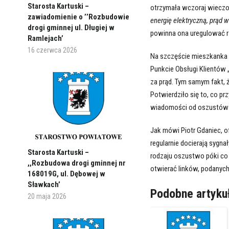
Starosta Kartuski –
otrzymała wczoraj wiecz
zawiadomienie o ’’Rozbudowie
energię elektryczną, prąd w
drogi gminnej ul. Długiej w
powinna ona uregulować r
Ramlejach’
16 czerwca 2026
Na szczęście mieszkanka S
Punkcie Obsługi Klientów 
za prąd. Tym samym fakt,
Potwierdziło się to, co p
wiadomości od oszustów ni
Jak mówi Piotr Gdaniec, o
regularnie docierają sygn
Starosta Kartuski –
rodzaju oszustwo póki co 
,,Rozbudowa drogi gminnej nr
otwierać linków, podanyc
168019G, ul. Dębowej w
Sławkach’
Podobne artyku
20 maja 2026