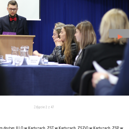
►
Zdjęcie 2 z 47
em drużyn: II LO w Kartuzach, ZST w Kartuzach, ZSZiO w Kartuzach, ZSP w