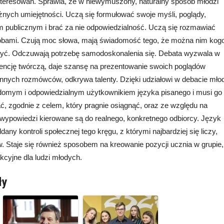
nteresowań. Sprawia, że w niewymuszony, naturalny sposób młodzi
óżnych umiejętności. Uczą się formułować swoje myśli, poglądy,
m publicznym i brać za nie odpowiedzialność. Uczą się rozmawiać
sobami. Czują moc słowa, mają świadomość tego, że można nim kog
czyć. Odczuwają potrzebę samodoskonalenia się. Debata wyzwala w
encję twórczą, daje szansę na prezentowanie swoich poglądów
innych rozmówców, odkrywa talenty. Dzięki udziałowi w debacie mło
adomym i odpowiedzialnym użytkownikiem języka pisanego i musi go
ć, zgodnie z celem, który pragnie osiągnąć, oraz ze względu na
wypowiedzi kierowane są do realnego, konkretnego odbiorcy. Język
any kontroli społecznej tego kręgu, z którymi najbardziej się liczy,
w. Staje się również sposobem na kreowanie pozycji ucznia w grupie,
akcyjne dla ludzi młodych.
ły