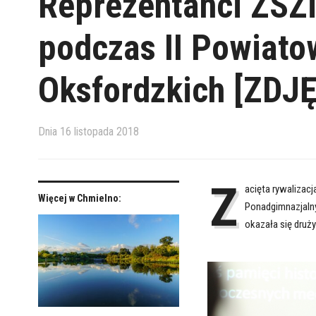
Reprezentanci ZSZi
podczas II Powiato
Oksfordzkich [ZDJĘ
Dnia
16 listopada 2018
Z
acięta rywalizac
Więcej w Chmielno:
Ponadgimnazjalny
okazała się druż