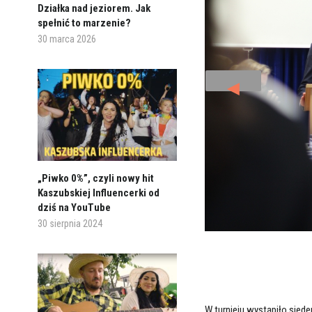
Działka nad jeziorem. Jak
spełnić to marzenie?
30 marca 2026
◄
„Piwko 0%”, czyli nowy hit
Kaszubskiej Influencerki od
dziś na YouTube
30 sierpnia 2024
W turnieju wystąpiło sied