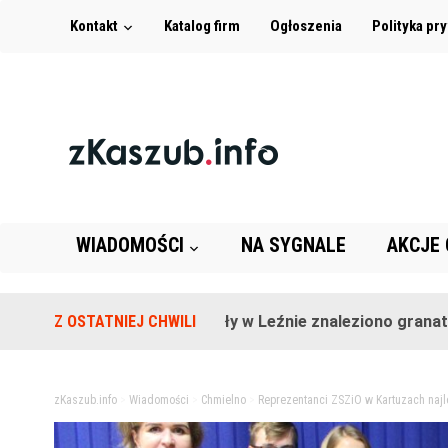
Kontakt
Katalog firm
Ogłoszenia
Polityka pr
WIADOMOŚCI
NA SYGNALE
AKCJE
Na terenie szkoły w Leźnie znaleziono granat!
Z OSTATNIEJ CHWILI
2 la
zKaszub.info
>
Wiadomości
>
Chmielno
>
Reprezentanci ZSZiO w Kartuzach najl