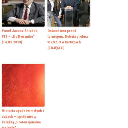
Poseł Janusz Śniadek,
Ostatni test przed
PIS – „Na Dywaniku”
turniejem. Debata próbna
[14.03.2018]
w ZSZiO w Kartuzach
[ZDJĘCIA]
Historia upadków małych i
dużych – spotkanie z
książką „Pretensjonalna
melodia”