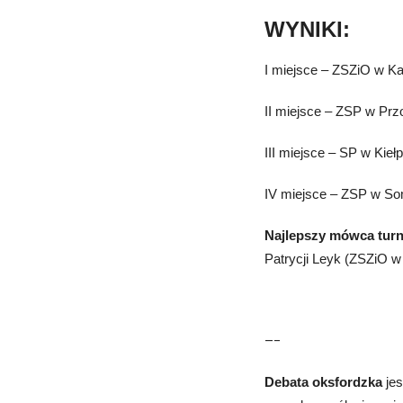
WYNIKI:
I miejsce – ZSZiO w K
II miejsce – ZSP w Pr
III miejsce – SP w Kiełp
IV miejsce – ZSP w So
Najlepszy mówca turn
Patrycji Leyk (ZSZiO w
—–
Debata oksfordzka
jes