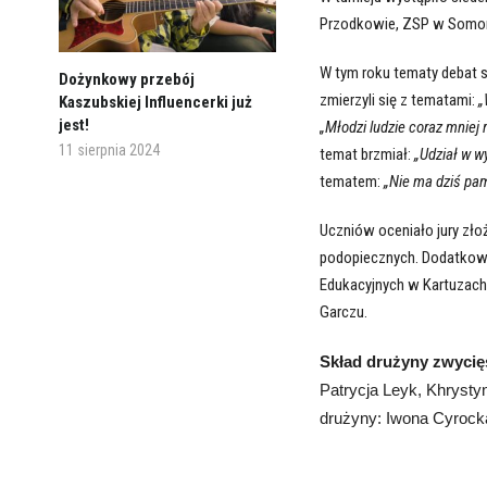
Przodkowie, ZSP w Somonin
W tym roku tematy debat s
Dożynkowy przebój
zmierzyli się z tematami:
„
Kaszubskiej Influencerki już
jest!
„Młodzi ludzie coraz mniej 
11 sierpnia 2024
temat brzmiał:
„Udział w w
tematem:
„Nie ma dziś pa
Uczniów oceniało jury zło
podopiecznych. Dodatkowo 
Edukacyjnych w Kartuzach
Garczu.
Skład drużyny zwycię
Patrycja Leyk, Khrysty
drużyny: Iwona Cyrock