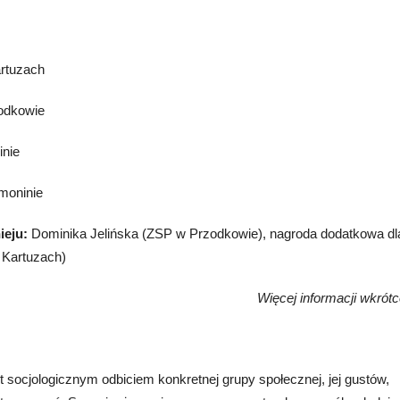
artuzach
zodkowie
inie
moninie
ieju:
Dominika Jelińska (ZSP w Przodkowie), nagroda dodatkowa dl
 Kartuzach)
Więcej informacji wkrótc
t socjologicznym odbiciem konkretnej grupy społecznej, jej gustów,