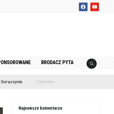
facebook
youtube
PONSOROWANE
BRODACZ PYTA
e
2 lata temu
Najnowsze komentarze