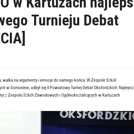
O w Kartuzach najleps
wego Turnieju Debat
CIA]
ja, walka na argumenty i emocje do samego końca. W Zespole Szkół
ch w Somoninie, odbył się II Powiatowy Turniej Debat Oksfordzkich. Najleps
yny z Zespołu Szkół Zawodowych i Ogólnokształcących w Kartuzach.