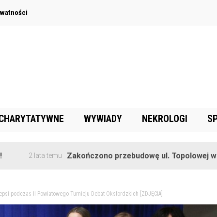
ywatności
 CHARYTATYWNE
WYWIADY
NEKROLOGI
S
Zakończono przebudowę ul. Topolowej w Goręczyni
ta temu
epsi podczas II Powiatowego Turnieju Debat Oksfordzkich [ZDJĘCIA]