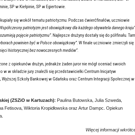
ie, SP w Kiełpinie, SP w Egiertowie.
kupiały się wokół tematu patriotyzmu. Podczas ćwierćfinałów, uczniowie
Współczesny patriotyzm jest obowiązkowy dla każdego obywatela danego kraju
rozumieją pojęcie patriotyzmu”
. Najlepsze drużyny dostały się do półfinału. Ta
yborach powinien być w Polsce obowiązkowy”
. W finale uczniowie zmierzyli się
mięci historycznej bez nowoczesnych mediów”
.
żone z opiekunów drużyn, jednakże żaden juror nie mógł oceniać swoich
w w składzie jury znaleźli się przedstawicielki Centrum Inicjatyw
, Wyższej Szkoły Bankowej w Gdańsku oraz Centrum Integracji Społecznej w
skiej (ZSZiO w Kartuzach):
Paulina Butowska, Julia Szweda,
na Fetisova, Wiktoria Kropidłowska oraz Artur Dampc. Opiekun
a.
Więcej informacji wkrótc