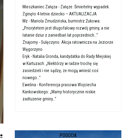
Mieszkaniec Załęża
-
Załęże. Śmiertelny wypadek.
Zginęło 4-letnie dziecko – AKTUALIZACJA
Mz
-
Mariola Zmudzińska, burmistrz Żukowa:
„Priorytetem jest długofalowy rozwój gminy, a nie
łatanie dziur z zaniedbań lat poprzednich…”
Znajomy
-
Sulęczyno. Akcja ratownicza na Jeziorze
Węgorzyno
Eryk
-
Natalia Gronda, kandydatka do Rady Miejskiej
w Kartuzach: „Niektórzy w radzie trochę się
zasiedzieli i nie sądzę, że mogą wnieść coś
nowego…”
Ewelina
-
Konferencja prasowa Wojciecha
Kankowskiego: „Mamy historycznie niskie
zadłużenie gminy…”
POGODA