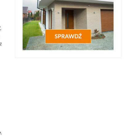
”
,
m
 z
e.