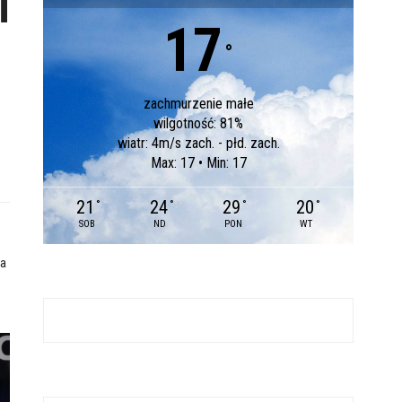
i
17
°
zachmurzenie małe
wilgotność: 81%
wiatr: 4m/s zach. - płd. zach.
Max: 17 • Min: 17
21
24
29
20
°
°
°
°
SOB
ND
PON
WT
za