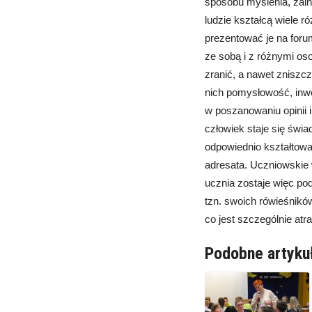
sposobu myślenia, zai
ludzie kształcą wiele r
prezentować je na foru
ze sobą i z różnymi o
zranić, a nawet znisz
nich pomysłowość, inw
w poszanowaniu opinii 
człowiek staje się świ
odpowiednio kształtowa
adresata. Uczniowskie 
ucznia zostaje więc podd
tzn. swoich rówieśnikó
co jest szczególnie atr
Podobne artyku