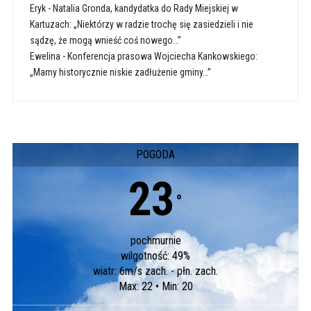
Eryk
-
Natalia Gronda, kandydatka do Rady Miejskiej w
Kartuzach: „Niektórzy w radzie trochę się zasiedzieli i nie
sądzę, że mogą wnieść coś nowego…”
Ewelina
-
Konferencja prasowa Wojciecha Kankowskiego:
„Mamy historycznie niskie zadłużenie gminy…”
POGODA
23
°
pochmurnie
wilgotność: 49%
wiatr: 6m/s zach. - płn. zach.
Max: 22 • Min: 20