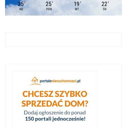
25
25
19
22
°
°
°
°
ND
PON
WT
ŚR