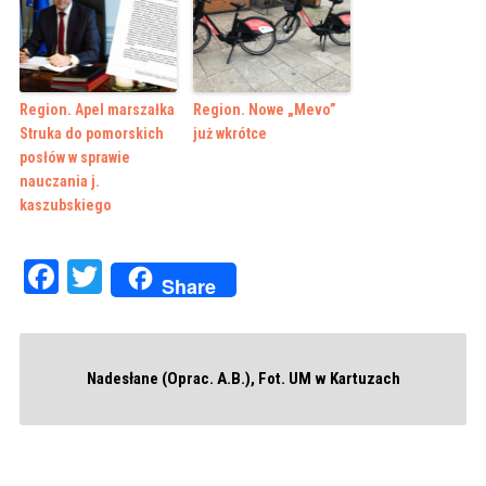
Region. Apel marszałka
Region. Nowe „Mevo”
Struka do pomorskich
już wkrótce
posłów w sprawie
nauczania j.
kaszubskiego
Facebook
Twitter
Share
Nadesłane (Oprac. A.B.), Fot. UM w Kartuzach