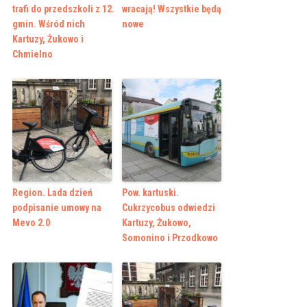
trafi do przedszkoli z 12.
wracają! Wszystkie będą
gmin. Wśród nich
nowe
Kartuzy, Żukowo i
Chmielno
Region. Lada dzień
Pow. kartuski.
podpisanie umowy na
Cukrzycobus odwiedzi
Mevo 2.0
Kartuzy, Żukowo,
Somonino i Przodkowo