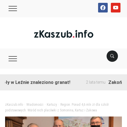
facebook
youtube
Leźnie znaleziono granat!
Zakończono prz
2 lata temu
zKaszub.info
>
Wiadomości
>
Kartuzy
>
Region. Ponad 4,6 mln zł dla szkół
podstawowych. Wśród nich placówki z Somonina, Kartuz i Żukowa