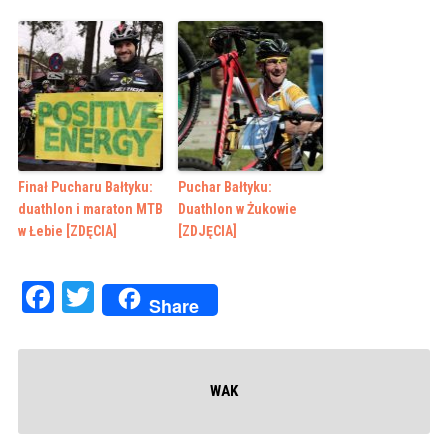
Finał Pucharu Bałtyku:
Puchar Bałtyku:
duathlon i maraton MTB
Duathlon w Żukowie
w Łebie [ZDĘCIA]
[ZDJĘCIA]
Facebook
Twitter
Share
WAK