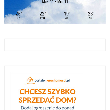
Max: 11 • Min: 11
25
22
19
23
°
°
°
°
ND
PON
WT
ŚR