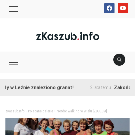
facebook
youtube
Leźnie znaleziono granat!
Zakończono prz
2 lata temu
zKaszub.info
>
Polecane galerie
>
Nordic walking w Wielu [ZDJĘCIA]