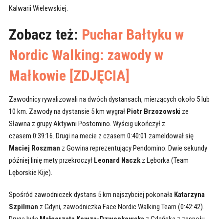
Kalwarii Wielewskiej.
Zobacz też:
Puchar Bałtyku w
Nordic Walking: zawody w
Małkowie [ZDJĘCIA]
Zawodnicy rywalizowali na dwóch dystansach, mierzących około 5 lub
10 km. Zawody na dystansie 5 km wygrał
Piotr Brzozowsk
i ze
Sławna z grupy Aktywni Postomino. Wyścig ukończył z
czasem 0:39:16. Drugi na mecie z czasem 0:40:01 zameldował się
Maciej Roszman
z Gowina reprezentujący Pendomino. Dwie sekundy
później linię mety przekroczył
Leonard Naczk
z Lęborka (Team
Lęborskie Kije).
Spośród zawodniczek dystans 5 km najszybciej pokonała
Katarzyna
Szpilman
z Gdyni, zawodniczka Face Nordic Walking Team (0:42:42).