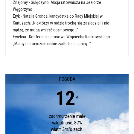
Znajomy
-
Sulęczyno. Akcja ratownicza na Jeziorze
Węgorzyno
Eryk
-
Natalia Gronda, kandydatka do Rady Miejskiej w
Kartuzach: „Niektórzy w radzie trochę się zasiedzieli i nie
sądzę, że mogą wnieść coś nowego…”
Ewelina
-
Konferencja prasowa Wojciecha Kankowskiego:
„Mamy historycznie niskie zadłużenie gminy…”
POGODA
12
°
zachmurzenie małe
wilgotność: 87%
wiatr: 3m/s zach.