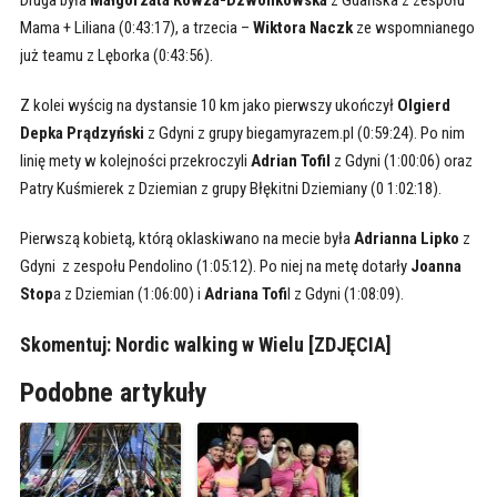
Druga była
Małgorzata Kowza-Dzwonkowska
z Gdańska z zespołu
Mama + Liliana (0:43:17), a trzecia –
Wiktora Naczk
ze wspomnianego
już teamu z Lęborka (0:43:56).
Z kolei wyścig na dystansie 10 km jako pierwszy ukończył
Olgierd
Depka Prądzyński
z Gdyni z grupy biegamyrazem.pl (0:59:24). Po nim
linię mety w kolejności przekroczyli
Adrian Tofil
z Gdyni (1:00:06) oraz
Patry Kuśmierek z Dziemian z grupy Błękitni Dziemiany (0 1:02:18).
Pierwszą kobietą, którą oklaskiwano na mecie była
Adrianna Lipko
z
Gdyni z zespołu Pendolino (1:05:12). Po niej na metę dotarły
Joanna
Stop
a z Dziemian (1:06:00) i
Adriana Tofi
l z Gdyni (1:08:09).
Skomentuj: Nordic walking w Wielu [ZDJĘCIA]
Podobne artykuły