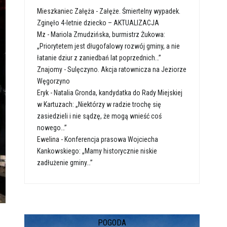
Mieszkaniec Załęża
-
Załęże. Śmiertelny wypadek.
Zginęło 4-letnie dziecko – AKTUALIZACJA
Mz
-
Mariola Zmudzińska, burmistrz Żukowa:
„Priorytetem jest długofalowy rozwój gminy, a nie
łatanie dziur z zaniedbań lat poprzednich…”
Znajomy
-
Sulęczyno. Akcja ratownicza na Jeziorze
Węgorzyno
Eryk
-
Natalia Gronda, kandydatka do Rady Miejskiej
w Kartuzach: „Niektórzy w radzie trochę się
zasiedzieli i nie sądzę, że mogą wnieść coś
nowego…”
Ewelina
-
Konferencja prasowa Wojciecha
Kankowskiego: „Mamy historycznie niskie
zadłużenie gminy…”
POGODA