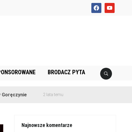
facebook
youtube
PONSOROWANE
BRODACZ PYTA
ie
2 lata temu
Najnowsze komentarze