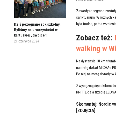
Zawody rozegrane zostały
sanktuarium. W róznych k
byla trudna, pełna wzniesi
Dziś pożegnano rok szkolny.
Byliśmy na uroczystości w
kartuskiej „dwójce”!
Zobacz też:
21 czerwca 2024
walking w W
Na dystansie 10 km trium
na metę dotarł MICHAŁ P
Po niej na metę dotarły 
Zwycięzcą pięciokilomet
KNITTER,a a trzecią LEO
Skomentuj: Nordic w
[ZDJĘCIA]