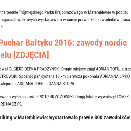
 na terenie Trójmiejskiego Parku Krajobrazowego w Matemblewie w pobliżu
ategoriach wiekowych wystartowało w sumie prawie 300 zawodników. Trasa
eń.
Puchar Bałtyku 2016: zawody nordic
ielu [ZDJĘCIA]
fował OLGIERD DEPKA PRĄDZYNSKI. Drugie miejsce zajął ADRIAN TOFIL, a trze
IOTROWSKI. Spośród pań dystans 10 km pierwsza pokonała ADRIANNA LIPKO.
w kolejności ADRIANA TOFIL i JOANNA STOPA.
rowego wyścihu został PIOTR BRZOZOWSKI. Drugą lokatę wywalczył TOMEK
NARD NACZYK.
alking w Matemblewie: wystartowało prawie 300 zawodników