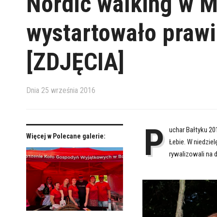
Nordic walking w 
wystartowało praw
[ZDJĘCIA]
Dnia
25 września 2016
P
uchar Bałtyku 201
Więcej w Polecane galerie:
Łebie. W niedzi
rywalizowali na 