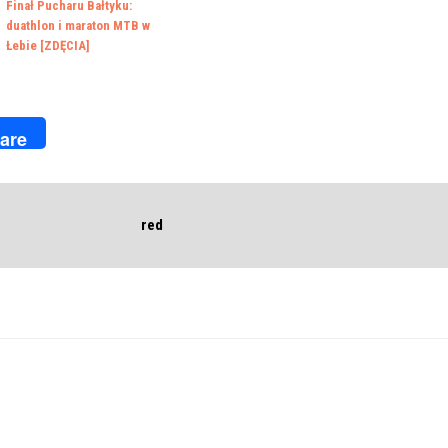
Finał Pucharu Bałtyku:
duathlon i maraton MTB w
Łebie [ZDĘCIA]
k
r
are
red