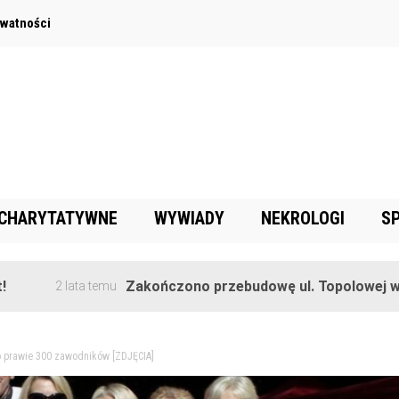
ywatności
 CHARYTATYWNE
WYWIADY
NEKROLOGI
S
Zakończono przebudowę ul. Topolowej w Goręczyn
lata temu
o prawie 300 zawodników [ZDJĘCIA]