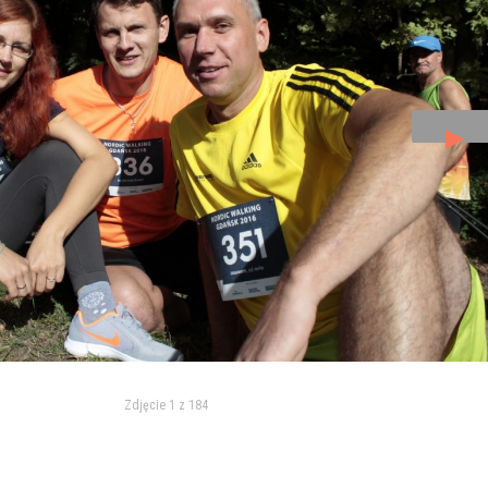
►
Zdjęcie 1 z 184