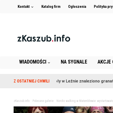
Kontakt
Katalog firm
Ogłoszenia
Polityka pr
WIADOMOŚCI
NA SYGNALE
AKCJE
Na terenie szkoły w Leźnie znaleziono granat!
Z OSTATNIEJ CHWILI
2 
zKaszub.info
>
Polecane galerie
>
Nordic walking w Matemblewie: wystartował