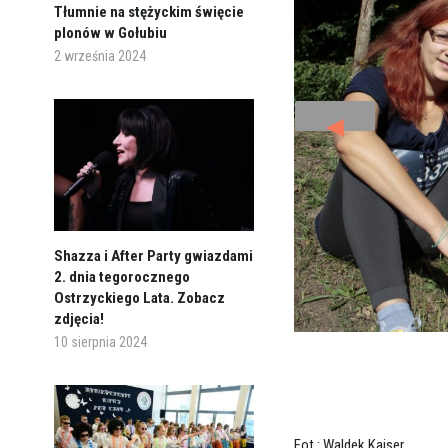
Tłumnie na stężyckim święcie
plonów w Gołubiu
2 września 2024
◄
Shazza i After Party gwiazdami
2. dnia tegorocznego
Ostrzyckiego Lata. Zobacz
zdjęcia!
10 sierpnia 2024
Fot.: Waldek Kaiser