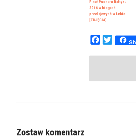
Finał Pucharu Bałtyku
2016 w biegach
przełajowych w Łebie
[ZDJĘCIA]
Faceboo
Twitte
Sh
Zostaw komentarz