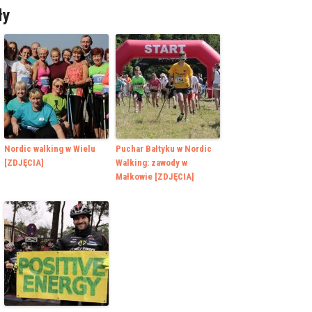
ły
Nordic walking w Wielu
Puchar Bałtyku w Nordic
[ZDJĘCIA]
Walking: zawody w
Małkowie [ZDJĘCIA]