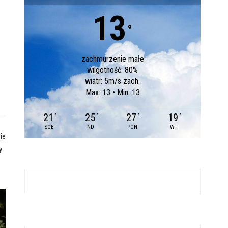
13
°
zachmurzenie małe
wilgotność: 80%
wiatr: 5m/s zach.
Max: 13 • Min: 13
21
25
27
19
°
°
°
°
SOB
ND
PON
WT
ie
y