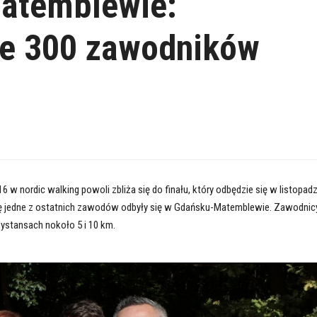
Matemblewie:
ie 300 zawodników
6 w nordic walking powoli zbliża się do finału, który odbędzie się w listopadz
elę jedne z ostatnich zawodów odbyły się w Gdańsku-Matemblewie. Zawodnic
dystansach nokoło 5 i 10 km.