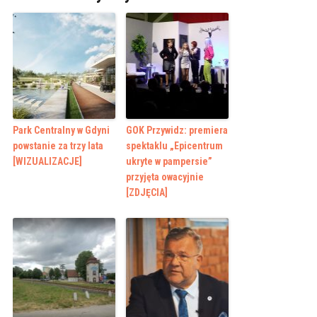
Park Centralny w Gdyni
GOK Przywidz: premiera
powstanie za trzy lata
spektaklu „Epicentrum
[WIZUALIZACJE]
ukryte w pampersie”
przyjęta owacyjnie
[ZDJĘCIA]