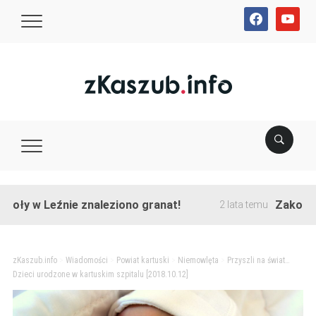
facebook
youtube
 Leźnie znaleziono granat!
Zakończono pr
2 lata temu
zKaszub.info
>
Wiadomości
>
Powiat kartuski
>
Niemowlęta
>
Przyszli na świat…
Dzieci urodzone w kartuskim szpitalu [2018.10.12]