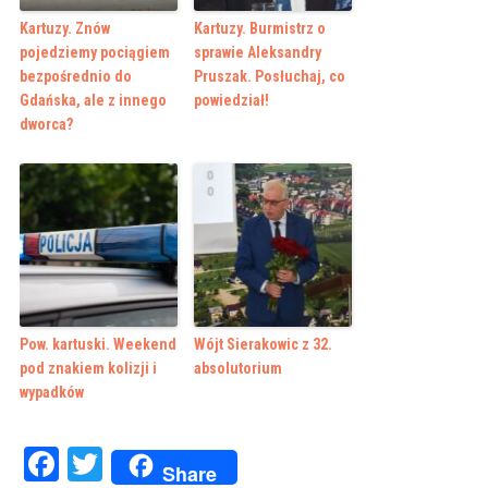
Kartuzy. Znów
Kartuzy. Burmistrz o
pojedziemy pociągiem
sprawie Aleksandry
bezpośrednio do
Pruszak. Posłuchaj, co
Gdańska, ale z innego
powiedział!
dworca?
Pow. kartuski. Weekend
Wójt Sierakowic z 32.
pod znakiem kolizji i
absolutorium
wypadków
Facebook
Twitter
Share