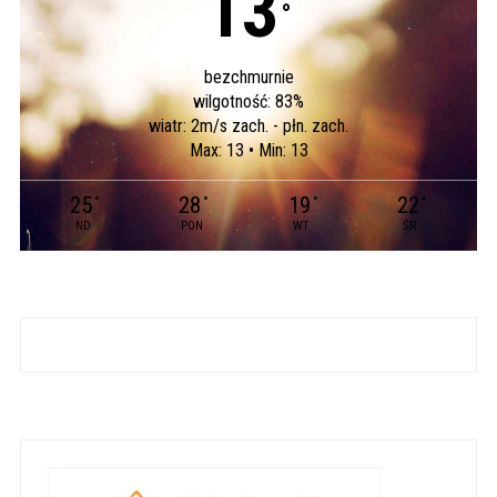
13
°
bezchmurnie
wilgotność: 83%
wiatr: 2m/s zach. - płn. zach.
Max: 13 • Min: 13
25
28
19
22
°
°
°
°
ND
PON
WT
ŚR