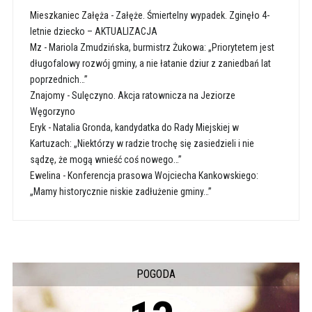
Mieszkaniec Załęża
-
Załęże. Śmiertelny wypadek. Zginęło 4-
letnie dziecko – AKTUALIZACJA
Mz
-
Mariola Zmudzińska, burmistrz Żukowa: „Priorytetem jest
długofalowy rozwój gminy, a nie łatanie dziur z zaniedbań lat
poprzednich…”
Znajomy
-
Sulęczyno. Akcja ratownicza na Jeziorze
Węgorzyno
Eryk
-
Natalia Gronda, kandydatka do Rady Miejskiej w
Kartuzach: „Niektórzy w radzie trochę się zasiedzieli i nie
sądzę, że mogą wnieść coś nowego…”
Ewelina
-
Konferencja prasowa Wojciecha Kankowskiego:
„Mamy historycznie niskie zadłużenie gminy…”
POGODA