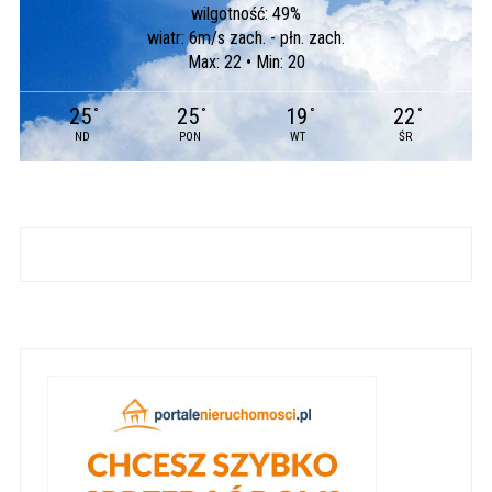
wilgotność: 49%
wiatr: 6m/s zach. - płn. zach.
Max: 22 • Min: 20
25
25
19
22
°
°
°
°
ND
PON
WT
ŚR