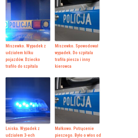
Miszewko. Wypadek z
Miszewko. Spowodował
udziałem kilku
wypadek. Do szpitala
pojazdów. Dziecko
trafiła piesza i inny
trafiło do szpitala
kierowca
Lniska. Wypadek z
Małkowo. Potrącenie
udziałem 3-ech
pieszego. Było o włos od