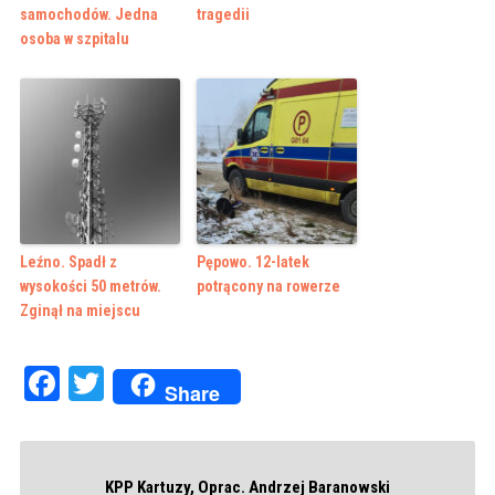
samochodów. Jedna
tragedii
osoba w szpitalu
Leźno. Spadł z
Pępowo. 12-latek
wysokości 50 metrów.
potrącony na rowerze
Zginął na miejscu
Facebook
Twitter
Share
KPP Kartuzy, Oprac. Andrzej Baranowski