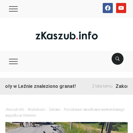
facebook
youtube
w Leźnie znaleziono granat!
Zakończono pr
2 lata temu
zKaszub.info
>
Wiadomości
>
Żukowo
>
Poszukiwani świadkowie weekendowego
wypadku w Otominie