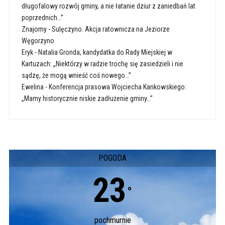
długofalowy rozwój gminy, a nie łatanie dziur z zaniedbań lat
poprzednich…”
Znajomy
-
Sulęczyno. Akcja ratownicza na Jeziorze
Węgorzyno
Eryk
-
Natalia Gronda, kandydatka do Rady Miejskiej w
Kartuzach: „Niektórzy w radzie trochę się zasiedzieli i nie
sądzę, że mogą wnieść coś nowego…”
Ewelina
-
Konferencja prasowa Wojciecha Kankowskiego:
„Mamy historycznie niskie zadłużenie gminy…”
POGODA
23
°
pochmurnie