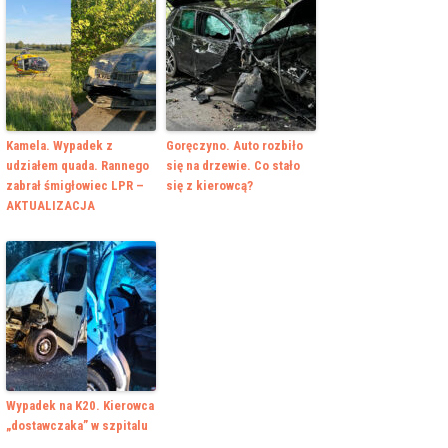
Kamela. Wypadek z
Goręczyno. Auto rozbiło
udziałem quada. Rannego
się na drzewie. Co stało
zabrał śmigłowiec LPR –
się z kierowcą?
AKTUALIZACJA
Wypadek na K20. Kierowca
„dostawczaka” w szpitalu