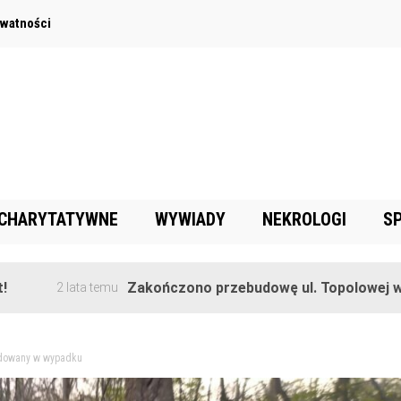
ywatności
 CHARYTATYWNE
WYWIADY
NEKROLOGI
S
Zakończono przebudowę ul. Topolowej w Goręczyn
lata temu
odowany w wypadku