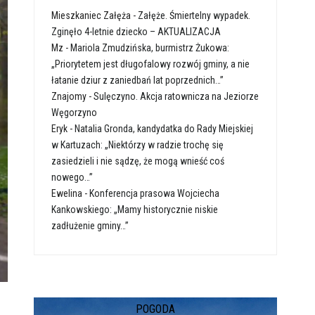
Mieszkaniec Załęża
-
Załęże. Śmiertelny wypadek.
Zginęło 4-letnie dziecko – AKTUALIZACJA
Mz
-
Mariola Zmudzińska, burmistrz Żukowa:
„Priorytetem jest długofalowy rozwój gminy, a nie
łatanie dziur z zaniedbań lat poprzednich…”
Znajomy
-
Sulęczyno. Akcja ratownicza na Jeziorze
Węgorzyno
Eryk
-
Natalia Gronda, kandydatka do Rady Miejskiej
w Kartuzach: „Niektórzy w radzie trochę się
zasiedzieli i nie sądzę, że mogą wnieść coś
nowego…”
Ewelina
-
Konferencja prasowa Wojciecha
Kankowskiego: „Mamy historycznie niskie
zadłużenie gminy…”
POGODA