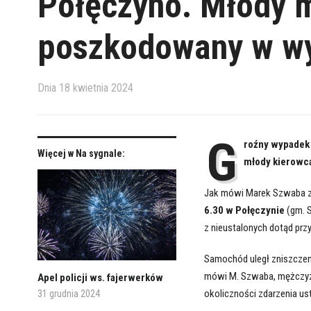
Połęczyno. Młody 
poszkodowany w w
Dnia
18 kwietnia 2024
G
roźny wypadek m
Więcej w Na sygnale:
młody kierowc
Jak mówi Marek Szwaba z
6.30 w Połęczynie
(gm. S
z nieustalonych dotąd prz
Samochód uległ zniszcze
mówi M. Szwaba, mężczyzna
Apel policji ws. fajerwerków
okoliczności zdarzenia us
31 grudnia 2024