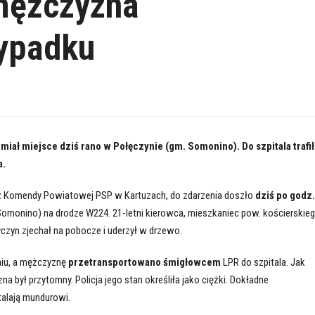
mężczyzna
ypadku
iał miejsce dziś rano w Połęczynie (gm. Somonino). Do szpitala trafił
a.
 Komendy Powiatowej PSP w Kartuzach, do zdarzenia doszło
dziś po godz.
omonino) na drodze W224. 21-letni kierowca, mieszkaniec pow. kościerskie
yczyn zjechał na pobocze i uderzył w drzewo.
niu, a mężczyznę
przetransportowano śmigłowcem
LPR do szpitala. Jak
 był przytomny. Policja jego stan określiła jako ciężki. Dokładne
talają mundurowi.