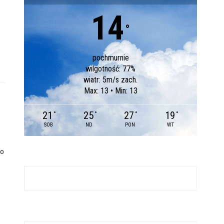
14
°
pochmurnie
wilgotność: 77%
wiatr: 5m/s zach.
Max: 13 • Min: 13
21
25
27
19
°
°
°
°
SOB
ND
PON
WT
go