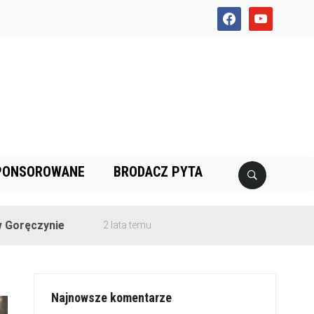
facebook
youtube
PONSOROWANE
BRODACZ PYTA
ie
2 lata temu
Najnowsze komentarze