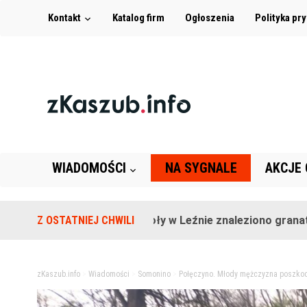
Kontakt
Katalog firm
Ogłoszenia
Polityka pr
WIADOMOŚCI
NA SYGNALE
AKCJE
Na terenie szkoły w Leźnie znaleziono granat!
Z OSTATNIEJ CHWILI
2 
zKaszub.info
>
Wiadomości
>
Somonino
>
Połęczyno. Młody mężczyzna poszk