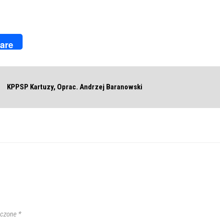
k
r
are
KPPSP Kartuzy, Oprac. Andrzej Baranowski
aczone
*