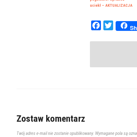
uciekł – AKTUALIZACJA
Faceboo
Twitte
Sh
Zostaw komentarz
Twój adres e-mail nie zostanie opublikowany.
Wymagane pola są ozn