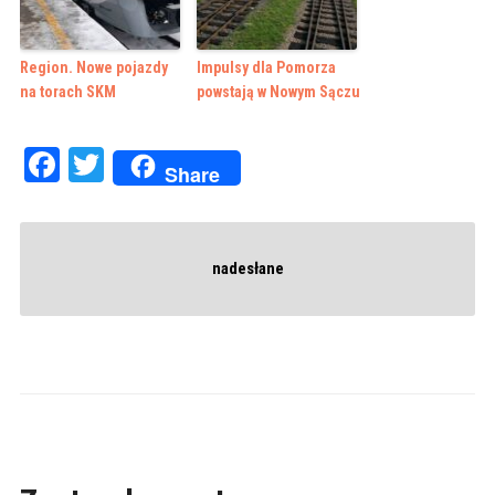
Region. Nowe pojazdy
Impulsy dla Pomorza
na torach SKM
powstają w Nowym Sączu
Facebook
Twitter
Share
nadesłane