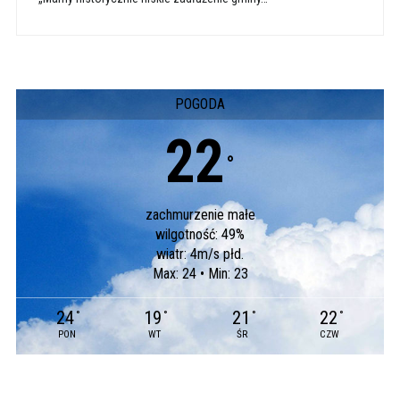
POGODA
22
°
zachmurzenie małe
wilgotność: 49%
wiatr: 4m/s płd.
Max: 24 • Min: 23
24
19
21
22
°
°
°
°
PON
WT
ŚR
CZW