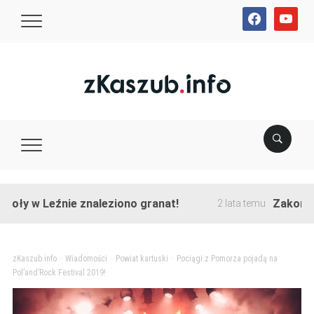
facebook
youtube
w Leźnie znaleziono granat!
Zakończono pr
2 lata temu
zKaszub.info
>
Wiadomości
>
Powiat kartuski
>
Pociągi z Pomorza pojadą na
Pol’and’Rock Festival 2019!