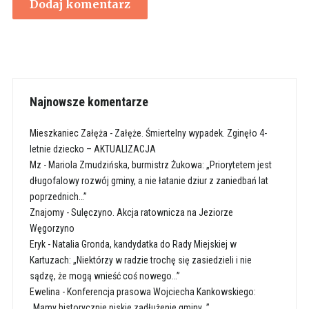
Najnowsze komentarze
Mieszkaniec Załęża
-
Załęże. Śmiertelny wypadek. Zginęło 4-
letnie dziecko – AKTUALIZACJA
Mz
-
Mariola Zmudzińska, burmistrz Żukowa: „Priorytetem jest
długofalowy rozwój gminy, a nie łatanie dziur z zaniedbań lat
poprzednich…”
Znajomy
-
Sulęczyno. Akcja ratownicza na Jeziorze
Węgorzyno
Eryk
-
Natalia Gronda, kandydatka do Rady Miejskiej w
Kartuzach: „Niektórzy w radzie trochę się zasiedzieli i nie
sądzę, że mogą wnieść coś nowego…”
Ewelina
-
Konferencja prasowa Wojciecha Kankowskiego:
„Mamy historycznie niskie zadłużenie gminy…”