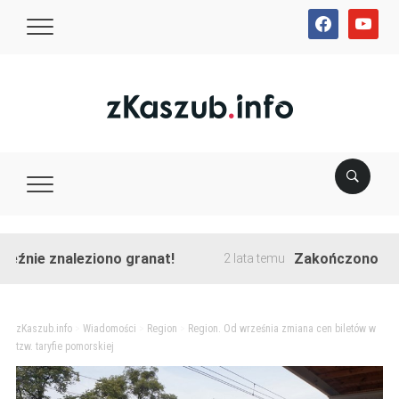
facebook
youtube
ie znaleziono granat!
Zakończono przebud
2 lata temu
zKaszub.info
>
Wiadomości
>
Region
>
Region. Od września zmiana cen biletów w
tzw. taryfie pomorskiej