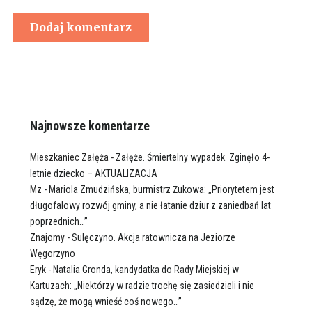
Najnowsze komentarze
Mieszkaniec Załęża
-
Załęże. Śmiertelny wypadek. Zginęło 4-
letnie dziecko – AKTUALIZACJA
Mz
-
Mariola Zmudzińska, burmistrz Żukowa: „Priorytetem jest
długofalowy rozwój gminy, a nie łatanie dziur z zaniedbań lat
poprzednich…”
Znajomy
-
Sulęczyno. Akcja ratownicza na Jeziorze
Węgorzyno
Eryk
-
Natalia Gronda, kandydatka do Rady Miejskiej w
Kartuzach: „Niektórzy w radzie trochę się zasiedzieli i nie
sądzę, że mogą wnieść coś nowego…”