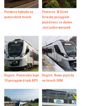
Pierwsze hybrydy na
Pomorze. W Dzień
pomorskich torach
Dziecka pociągiem
pojedziesz za darmo.
Jest jeden warunek
Region. Pomorskie kupi
Region. Nowe pojazdy
10 pociągów dzięki KPO
na torach SKM