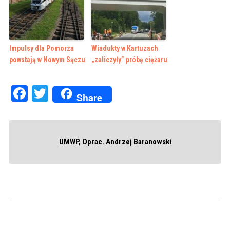
Impulsy dla Pomorza
Wiadukty w Kartuzach
powstają w Nowym Sączu
„zaliczyły” próbę ciężaru
Facebook
Twitter
Share
UMWP, Oprac. Andrzej Baranowski