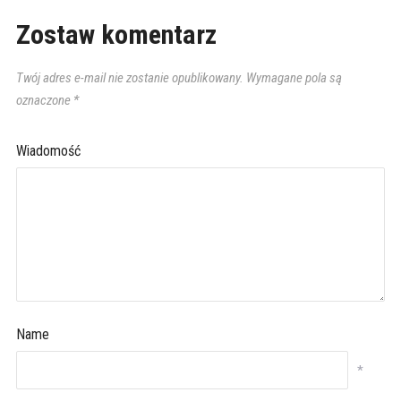
Zostaw komentarz
Twój adres e-mail nie zostanie opublikowany.
Wymagane pola są
oznaczone
*
Wiadomość
Name
*