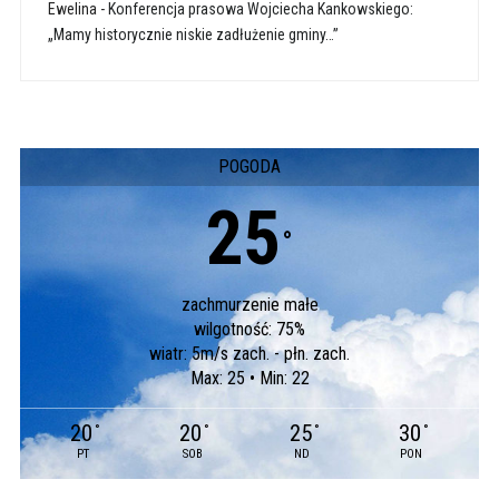
Ewelina
-
Konferencja prasowa Wojciecha Kankowskiego:
„Mamy historycznie niskie zadłużenie gminy…”
POGODA
25
°
zachmurzenie małe
wilgotność: 75%
wiatr: 5m/s zach. - płn. zach.
Max: 25 • Min: 22
20
20
25
30
°
°
°
°
PT
SOB
ND
PON