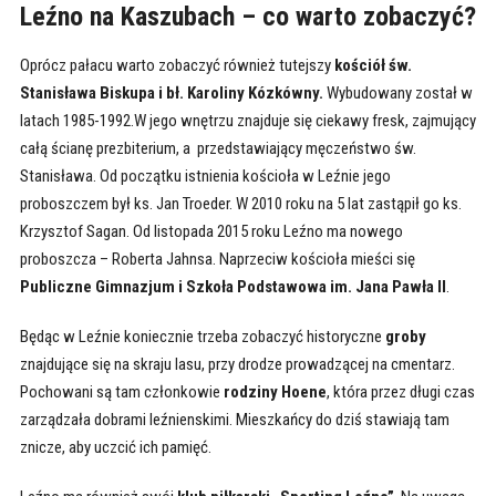
Leźno na Kaszubach – co warto zobaczyć?
Oprócz pałacu warto zobaczyć również tutejszy
kościół św.
Stanisława Biskupa i bł. Karoliny Kózkówny.
Wybudowany został w
latach 1985-1992.W jego wnętrzu znajduje się ciekawy fresk, zajmujący
całą ścianę prezbiterium, a przedstawiający męczeństwo św.
Stanisława. Od początku istnienia kościoła w Leźnie jego
proboszczem był ks. Jan Troeder. W 2010 roku na 5 lat zastąpił go ks.
Krzysztof Sagan. Od listopada 2015 roku Leźno ma nowego
proboszcza – Roberta Jahnsa. Naprzeciw kościoła mieści się
Publiczne Gimnazjum i Szkoła Podstawowa im. Jana Pawła II
.
Będąc w Leźnie koniecznie trzeba zobaczyć historyczne
groby
znajdujące się na skraju lasu, przy drodze prowadzącej na cmentarz.
Pochowani są tam członkowie
rodziny Hoene
, która przez długi czas
zarządzała dobrami leźnienskimi. Mieszkańcy do dziś stawiają tam
znicze, aby uczcić ich pamięć.