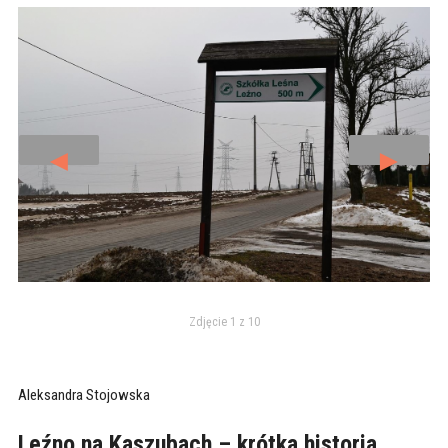
◄
►
Zdjęcie 1 z 10
Aleksandra Stojowska
Leźno na Kaszubach – krótka historia…