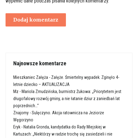
wypełnić dane podczas pisania kolejnych komentarzy.
Najnowsze komentarze
Mieszkaniec Załęża
-
Załęże. Śmiertelny wypadek. Zginęło 4-
letnie dziecko – AKTUALIZACJA
Mz
-
Mariola Zmudzińska, burmistrz Żukowa: „Priorytetem jest
długofalowy rozwój gminy, a nie łatanie dziur z zaniedbań lat
poprzednich…”
Znajomy
-
Sulęczyno. Akcja ratownicza na Jeziorze
Węgorzyno
Eryk
-
Natalia Gronda, kandydatka do Rady Miejskiej w
Kartuzach: „Niektórzy w radzie trochę się zasiedzieli i nie