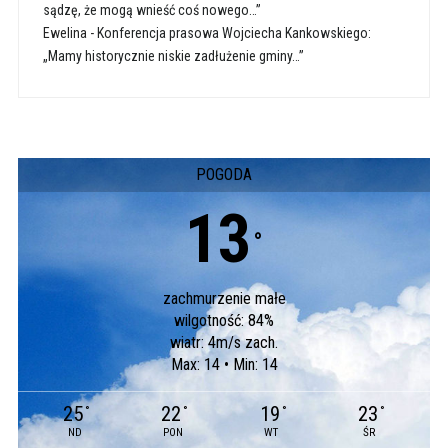
sądzę, że mogą wnieść coś nowego…”
Ewelina
-
Konferencja prasowa Wojciecha Kankowskiego:
„Mamy historycznie niskie zadłużenie gminy…”
POGODA
13
°
zachmurzenie małe
wilgotność: 84%
wiatr: 4m/s zach.
Max: 14 • Min: 14
25
22
19
23
°
°
°
°
ND
PON
WT
ŚR