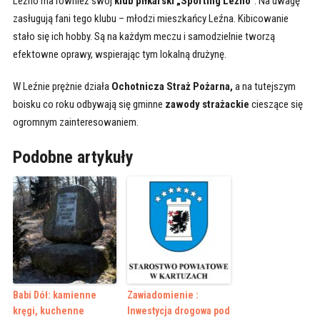
Leźno ma również swój
klub piłkarski „Sporting Leźno”
. Na uwagę
zasługują fani tego klubu – młodzi mieszkańcy Leźna. Kibicowanie
stało się ich hobby. Są na każdym meczu i samodzielnie tworzą
efektowne oprawy, wspierając tym lokalną drużynę.
W Leźnie prężnie działa
Ochotnicza Straż Pożarna,
a na tutejszym
boisku co roku odbywają się gminne
zawody strażackie
cieszące się
ogromnym zainteresowaniem.
Podobne artykuły
Babi Dół: kamienne
Zawiadomienie :
kręgi, kuchenne
Inwestycja drogowa pod