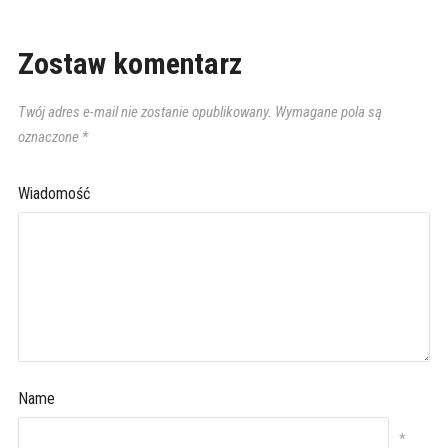
Zostaw komentarz
Twój adres e-mail nie zostanie opublikowany.
Wymagane pola są
oznaczone
*
Wiadomość
Name
*