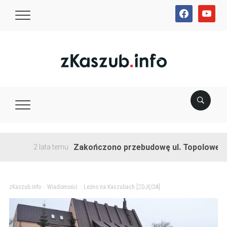
facebook
youtube
Zakończono przebudowę ul. Topolowej w Go
2 lata temu
zKaszub.info
>
Wiadomości
>
Leźno na Kaszubach [ZDJĘCIA]