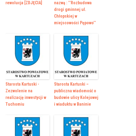
rewolucja [ZDJĘCIA]
nazwą : ’’Rozbudowa
drogi gminnej ul.
Chłopskiej w
miejscowości Pępowo’’
Starosta Kartuski -
Starosta Kartuski –
Zezwolenie na
publiczna wiadomość o
realizację inwestycji w
budowie ulicy Kolejowej
Tuchomiu
i wiaduktu w Baninie