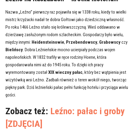
Nazwa „Leźno” pierwszy raz pojawiła się w 1338 roku, kiedy to wielki
mistrz krzyżacki nadał te dobra Gołtowi jako dziedziczną własność.
Po roku 1466 Leźno stało się królewszczyzną. Wieś oddawano w
dzierżawę zasłużonym rodom szlacheckim. Gospodarzy było wielu,
między innymi:
Heidensteinowie
,
Przebendowscy
,
Grabowscy
czy
Bielińscy
. Dobra Leźnieńskie mocno ucierpiały podczas wojen
napoleońskich. W 1832 trafiły w ręce rodziny Hoene, która
gospodarowała nimi aż do 1945 roku. To dzięki ich pracy
wyremontowany został
XIX wieczny pałac
, który bez wątpienia jest
wizytówką wsi Leźno. Zadbali również o teren wokół niego, tworząc
piękny park. Dziś leźnieński pałac pełni funkcję hotelu i przyciąga wielu
gości.
Zobacz też:
Leźno: pałac i groby
[ZDJĘCIA]