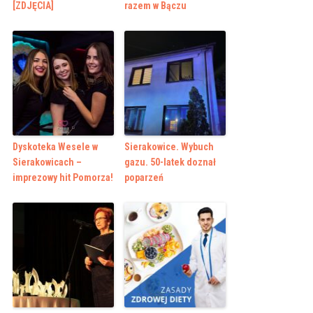
[ZDJĘCIA]
razem w Bączu
Dyskoteka Wesele w
Sierakowice. Wybuch
Sierakowicach –
gazu. 50-latek doznał
imprezowy hit Pomorza!
poparzeń