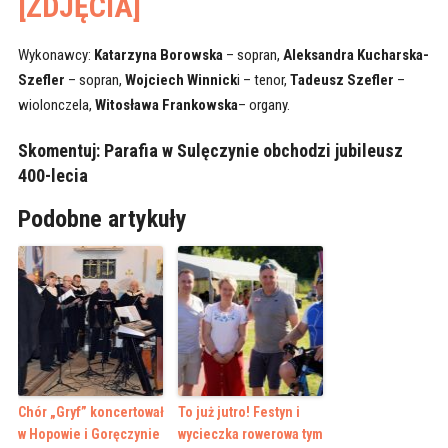
[ZDJĘCIA]
Wykonawcy:
Katarzyna Borowska
– sopran,
Aleksandra Kucharska-
Szefler
– sopran,
Wojciech Winnick
i – tenor,
Tadeusz Szefler
–
wiolonczela,
Witosława Frankowska
– organy.
Skomentuj:
Parafia w Sulęczynie obchodzi jubileusz
400-lecia
Podobne artykuły
Chór „Gryf” koncertował
To już jutro! Festyn i
w Hopowie i Goręczynie
wycieczka rowerowa tym