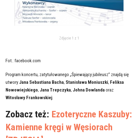
Zdjęcie 1 z 1
Fot.: facebook.com
Program koncertu, zatytułowanego „Śpiewający jubileusz” znajdą się
utwory
Jana Sebastiana Bacha
,
Stanisława Moniuszki
,
Feliksa
Nowowiejskiego
,
Jana Trepczyka
,
Johna Dowlanda
oraz
Witosławy Frankowskiej
.
Zobacz też:
Ezoteryczne Kaszuby:
Kamienne kręgi w Węsiorach