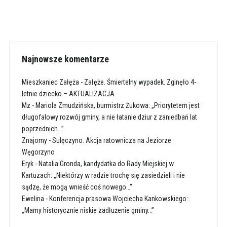
Najnowsze komentarze
Mieszkaniec Załęża
-
Załęże. Śmiertelny wypadek. Zginęło 4-
letnie dziecko – AKTUALIZACJA
Mz
-
Mariola Zmudzińska, burmistrz Żukowa: „Priorytetem jest
długofalowy rozwój gminy, a nie łatanie dziur z zaniedbań lat
poprzednich…”
Znajomy
-
Sulęczyno. Akcja ratownicza na Jeziorze
Węgorzyno
Eryk
-
Natalia Gronda, kandydatka do Rady Miejskiej w
Kartuzach: „Niektórzy w radzie trochę się zasiedzieli i nie
sądzę, że mogą wnieść coś nowego…”
Ewelina
-
Konferencja prasowa Wojciecha Kankowskiego:
„Mamy historycznie niskie zadłużenie gminy…”