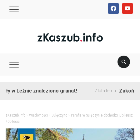
facebook
youtube
 Leźnie znaleziono granat!
Zakończono prz
2 lata temu
zKaszub.info
>
Wiadomości
>
Sulęczyno
>
Parafia w Sulęczynie obchodzi jubileusz
400-lecia