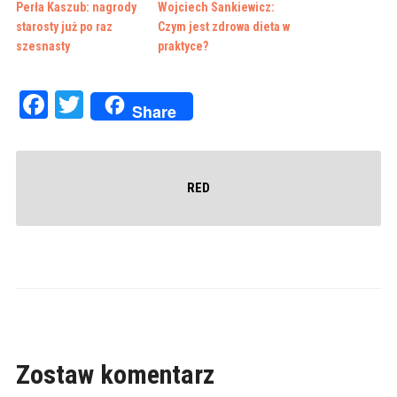
Perła Kaszub: nagrody
Wojciech Sankiewicz:
starosty już po raz
Czym jest zdrowa dieta w
szesnasty
praktyce?
Facebook
Twitter
Share
RED
Zostaw komentarz