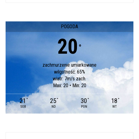
POGODA
20
°
zachmurzenie umiarkowane
wilgotność: 65%
wiatr: 7m/s zach.
Max: 20 • Min: 20
21
25
30
18
°
°
°
°
SOB
ND
PON
WT