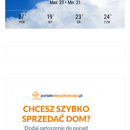
Max: 23 • Min: 21
27
19
23
24
°
°
°
°
PON
WT
ŚR
CZW