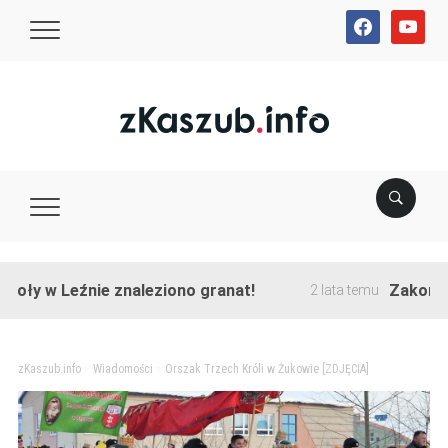
facebook
youtube
w Leźnie znaleziono granat!
Zakończono pr
2 lata temu
zKaszub.info
>
Wiadomości
>
Orszak Trzech Króli w Żukowie [ZDJĘCIA]