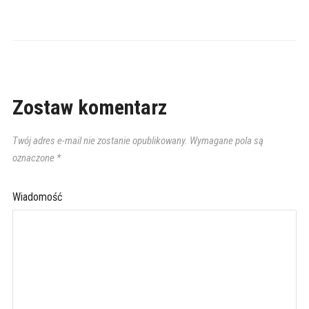
Zostaw komentarz
Twój adres e-mail nie zostanie opublikowany.
Wymagane pola są
oznaczone
*
Wiadomość