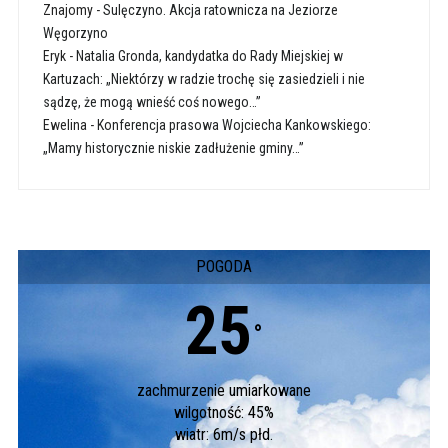
Znajomy
-
Sulęczyno. Akcja ratownicza na Jeziorze
Węgorzyno
Eryk
-
Natalia Gronda, kandydatka do Rady Miejskiej w
Kartuzach: „Niektórzy w radzie trochę się zasiedzieli i nie
sądzę, że mogą wnieść coś nowego…”
Ewelina
-
Konferencja prasowa Wojciecha Kankowskiego:
„Mamy historycznie niskie zadłużenie gminy…”
POGODA
25
°
zachmurzenie umiarkowane
wilgotność: 45%
wiatr: 6m/s płd.