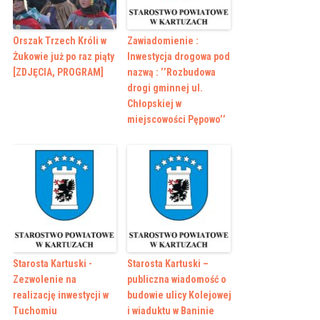
Orszak Trzech Króli w
Zawiadomienie :
Żukowie już po raz piąty
Inwestycja drogowa pod
[ZDJĘCIA, PROGRAM]
nazwą : ’’Rozbudowa
drogi gminnej ul.
Chłopskiej w
miejscowości Pępowo’’
Starosta Kartuski -
Starosta Kartuski –
Zezwolenie na
publiczna wiadomość o
realizację inwestycji w
budowie ulicy Kolejowej
Tuchomiu
i wiaduktu w Baninie