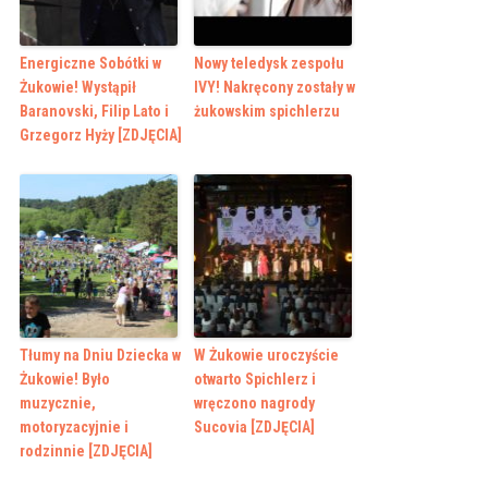
Energiczne Sobótki w
Nowy teledysk zespołu
Żukowie! Wystąpił
IVY! Nakręcony zostały w
Baranovski, Filip Lato i
żukowskim spichlerzu
Grzegorz Hyży [ZDJĘCIA]
Tłumy na Dniu Dziecka w
W Żukowie uroczyście
Żukowie! Było
otwarto Spichlerz i
muzycznie,
wręczono nagrody
motoryzacyjnie i
Sucovia [ZDJĘCIA]
rodzinnie [ZDJĘCIA]