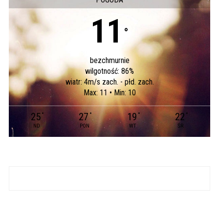
11
°
bezchmurnie
wilgotność: 86%
wiatr: 4m/s zach. - płd. zach.
Max: 11 • Min: 10
25
27
19
22
°
°
°
°
ND
PON
WT
ŚR