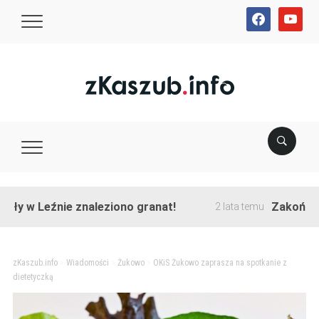
facebook
youtube
 Leźnie znaleziono granat!
Zakończono pr
2 lata temu
zKaszub.info
>
Wiadomości
>
Żukowo
>
OKiS Żukowo zaprasza na spotkanie z
dietetyczką