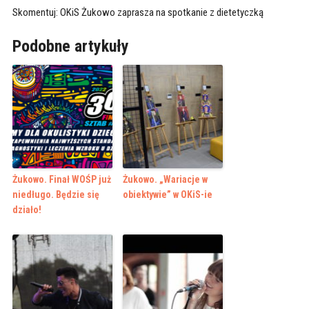
Skomentuj: OKiS Żukowo zaprasza na spotkanie z dietetyczką
Podobne artykuły
Żukowo. Finał WOŚP już
Żukowo. „Wariacje w
niedługo. Będzie się
obiektywie” w OKiS-ie
działo!