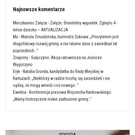
Najnowsze komentarze
Mieszkaniec Załęża
-
Załęże. Śmiertelny wypadek. Zginęło 4-
letnie dziecko – AKTUALIZACJA
Mz
-
Mariola Zmudzińska, burmistrz Żukowa: „Priorytetem jest
długofalowy rozwój gminy, a nie łatanie dziur z zaniedbań lat
poprzednich…”
Znajomy
-
Sulęczyno. Akcja ratownicza na Jeziorze
Węgorzyno
Eryk
-
Natalia Gronda, kandydatka do Rady Miejskiej w
Kartuzach: „Niektórzy w radzie trochę się zasiedzieli i nie
sądzę, że mogą wnieść coś nowego…”
Ewelina
-
Konferencja prasowa Wojciecha Kankowskiego:
„Mamy historycznie niskie zadłużenie gminy…”
POGODA