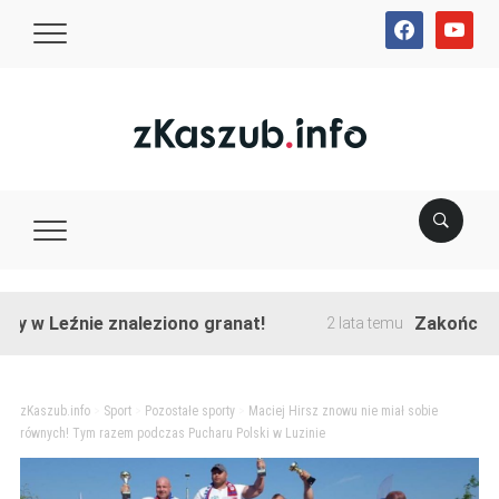
facebook
youtube
źnie znaleziono granat!
Zakończono przeb
2 lata temu
zKaszub.info
>
Sport
>
Pozostałe sporty
>
Maciej Hirsz znowu nie miał sobie
równych! Tym razem podczas Pucharu Polski w Luzinie