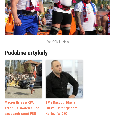
fot. GOK Luzino
Podobne artykuły
Maciej Hirsz w RPA
TV z Kaszub: Maciej
spróbuje swoich sił na
Hirsz – strongman z
zawodach rangi PRO
Kartuz [WIDEO]