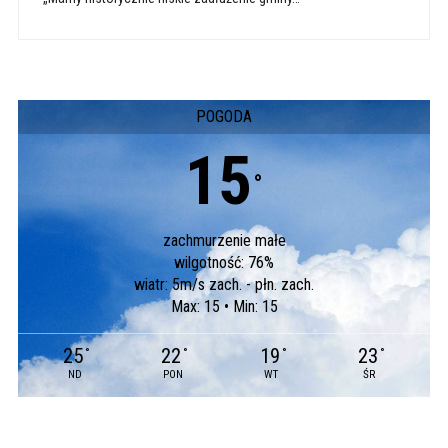
POGODA
15
°
zachmurzenie małe
wilgotność: 76%
wiatr: 5m/s zach. - płn. zach.
Max: 15 • Min: 15
25
22
19
23
°
°
°
°
ND
PON
WT
ŚR