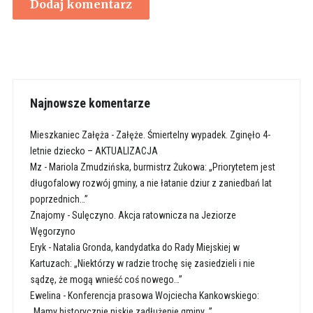
Najnowsze komentarze
Mieszkaniec Załęża
-
Załęże. Śmiertelny wypadek. Zginęło 4-
letnie dziecko – AKTUALIZACJA
Mz
-
Mariola Zmudzińska, burmistrz Żukowa: „Priorytetem jest
długofalowy rozwój gminy, a nie łatanie dziur z zaniedbań lat
poprzednich…”
Znajomy
-
Sulęczyno. Akcja ratownicza na Jeziorze
Węgorzyno
Eryk
-
Natalia Gronda, kandydatka do Rady Miejskiej w
Kartuzach: „Niektórzy w radzie trochę się zasiedzieli i nie
sądzę, że mogą wnieść coś nowego…”
Ewelina
-
Konferencja prasowa Wojciecha Kankowskiego:
„Mamy historycznie niskie zadłużenie gminy…”