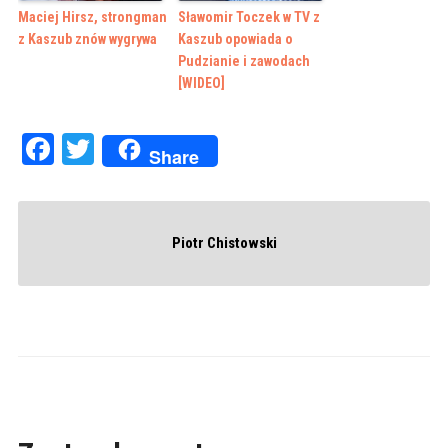
Maciej Hirsz, strongman
Sławomir Toczek w TV z
z Kaszub znów wygrywa
Kaszub opowiada o
Pudzianie i zawodach
[WIDEO]
Facebook
Twitter
Share
Piotr Chistowski