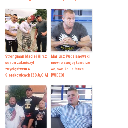
Strongman Maciej Hirsz
Mariusz Pudzianowski
sezon zakończył
mówi o swojej karierze
zwycięstwem w
wojownika i siłacza
Sierakowicach [ZDJĘCIA]
[WIDEO]