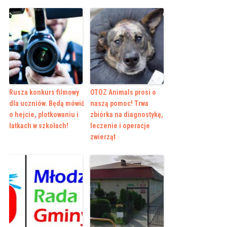
Rusza konkurs filmowy
OTOZ Animals prosi o
dla uczniów. Będą mówić
naszą pomoc! Trwa
o hejcie, plotkowaniu i
zbiórka na diagnostykę,
łatkach w szkołach!
leczenie i operacje
zwierząt