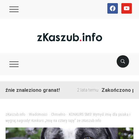
facebook
youtube
naleziono granat!
Zakończono przebudowę 
2 lata temu
zKaszub.info
>
Wiadomości
>
Chmielno
>
KONKURS SMS! Wymyśl imię dla psiaka i
wygraj nagrody! Konkurs „Imię na cztery łapy” ze zKaszub.info