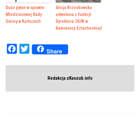
Dużo pytań w sprawie
Alicja Brzoskowska
Młodzieżowej Rady
odwołana z funkcji
Gminy w Kartuzach
Dyrektora ZKiW w
Kamienicy Szlacheckiej!
Facebook
Twitter
Share
Redakcja zKaszub.info