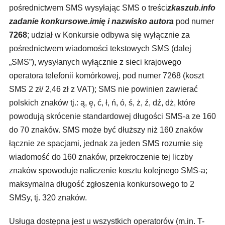
pośrednictwem SMS wysyłając SMS o treści
zkaszub.info
zadanie konkursowe.imię i nazwisko autora
pod numer
7268
; udział w Konkursie odbywa się wyłącznie za
pośrednictwem wiadomości tekstowych SMS (dalej
„SMS”), wysyłanych wyłącznie z sieci krajowego
operatora telefonii komórkowej, pod numer 7268 (koszt
SMS 2 zł/ 2,46 zł z VAT); SMS nie powinien zawierać
polskich znaków tj.: ą, ę, ć, ł, ń, ó, ś, ż, ź, dź, dż, które
powodują skrócenie standardowej długości SMS-a ze 160
do 70 znaków. SMS może być dłuższy niż 160 znaków
łącznie ze spacjami, jednak za jeden SMS rozumie się
wiadomość do 160 znaków, przekroczenie tej liczby
znaków spowoduje naliczenie kosztu kolejnego SMS-a;
maksymalna długość zgłoszenia konkursowego to 2
SMSy, tj. 320 znaków.
Usługa dostępna jest u wszystkich operatorów (m.in. T-