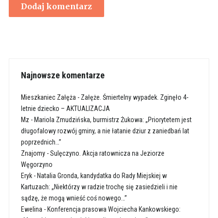
Najnowsze komentarze
Mieszkaniec Załęża
-
Załęże. Śmiertelny wypadek. Zginęło 4-
letnie dziecko – AKTUALIZACJA
Mz
-
Mariola Zmudzińska, burmistrz Żukowa: „Priorytetem jest
długofalowy rozwój gminy, a nie łatanie dziur z zaniedbań lat
poprzednich…”
Znajomy
-
Sulęczyno. Akcja ratownicza na Jeziorze
Węgorzyno
Eryk
-
Natalia Gronda, kandydatka do Rady Miejskiej w
Kartuzach: „Niektórzy w radzie trochę się zasiedzieli i nie
sądzę, że mogą wnieść coś nowego…”
Ewelina
-
Konferencja prasowa Wojciecha Kankowskiego: