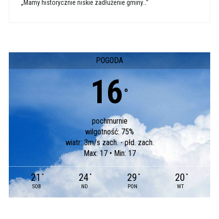
„Mamy historycznie niskie zadłużenie gminy…”
POGODA
16
°
pochmurnie
wilgotność: 75%
wiatr: 3m/s zach. - płd. zach.
Max: 17 • Min: 17
21
24
29
20
°
°
°
°
SOB
ND
PON
WT