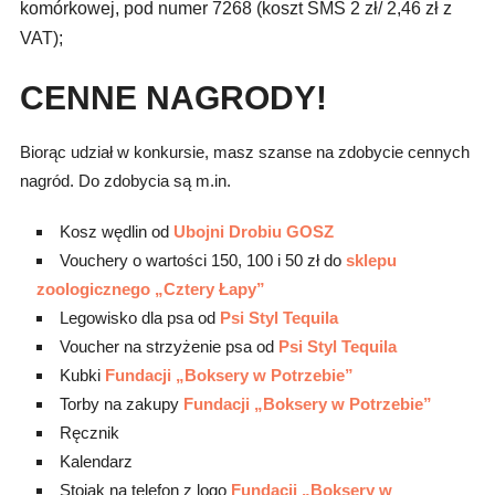
komórkowej, pod numer 7268 (koszt SMS 2 zł/ 2,46 zł z
VAT);
CENNE NAGRODY!
Biorąc udział w konkursie, masz szanse na zdobycie cennych
nagród. Do zdobycia są m.in.
Kosz wędlin od
Ubojni Drobiu GOSZ
Vouchery o wartości 150, 100 i 50 zł do
sklepu
zoologicznego „Cztery Łapy”
Legowisko dla psa od
Psi Styl Tequila
Voucher na strzyżenie psa od
Psi Styl Tequila
Kubki
Fundacji „Boksery w Potrzebie”
Torby na zakupy
Fundacji „Boksery w Potrzebie”
Ręcznik
Kalendarz
Stojak na telefon z logo
Fundacji „Boksery w