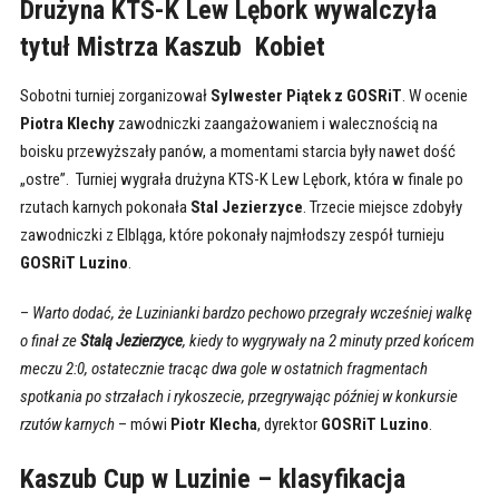
Drużyna KTS-K Lew Lębork wywalczyła
tytuł Mistrza Kaszub Kobiet
Sobotni turniej zorganizował
Sylwester Piątek z GOSRiT
. W ocenie
Piotra Klechy
zawodniczki zaangażowaniem i walecznością na
boisku przewyższały panów, a momentami starcia były nawet dość
„ostre”. Turniej wygrała drużyna
KTS-K Lew Lębork, która w finale po
rzutach karnych pokonała
Stal Jezierzyce
. Trzecie miejsce zdobyły
zawodniczki z Elbląga, które pokonały najmłodszy zespół turnieju
GOSRiT Luzino
.
–
Warto dodać, że Luzinianki bardzo pechowo przegrały wcześniej walkę
o finał ze
Stalą Jezierzyce
, kiedy to wygrywały na 2 minuty przed końcem
meczu 2:0, ostatecznie tracąc dwa gole w ostatnich fragmentach
spotkania po strzałach i rykoszecie, przegrywając później w konkursie
rzutów karnych
– mówi
Piotr Klecha
, dyrektor
GOSRiT Luzino
.
Kaszub Cup w Luzinie – klasyfikacja