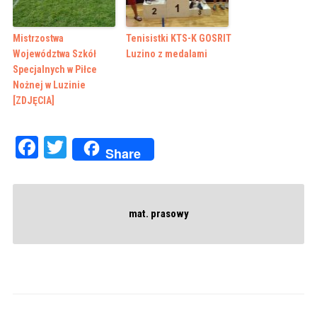
Mistrzostwa
Tenisistki KTS-K GOSRIT
Województwa Szkół
Luzino z medalami
Specjalnych w Piłce
Nożnej w Luzinie
[ZDJĘCIA]
Facebook
Twitter
Share
mat. prasowy