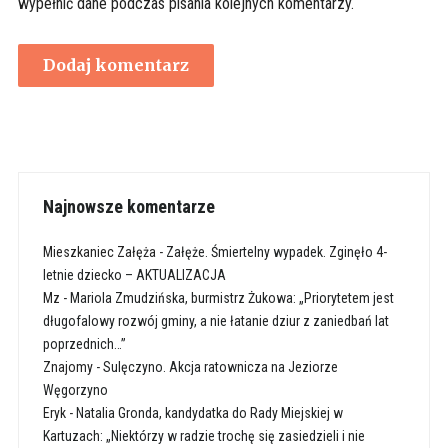
wypełnić dane podczas pisania kolejnych komentarzy.
Najnowsze komentarze
Mieszkaniec Załęża
-
Załęże. Śmiertelny wypadek. Zginęło 4-
letnie dziecko – AKTUALIZACJA
Mz
-
Mariola Zmudzińska, burmistrz Żukowa: „Priorytetem jest
długofalowy rozwój gminy, a nie łatanie dziur z zaniedbań lat
poprzednich…”
Znajomy
-
Sulęczyno. Akcja ratownicza na Jeziorze
Węgorzyno
Eryk
-
Natalia Gronda, kandydatka do Rady Miejskiej w
Kartuzach: „Niektórzy w radzie trochę się zasiedzieli i nie