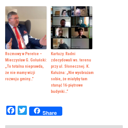
Rozmowy w Perełce –
Kartuzy. Radni
Mieczysław G. Gołuński:
zdecydowali ws. terenu
„To totalna nieprawda,
przy ul. Słonecznej. K.
że nie mamy wizji
Kałużna: „Nie wyobrażam
rozwoju gminy…”
sobie, że miałyby tam
stanąć 16-piętrowe
budynki…”
Facebook
Twitter
Share