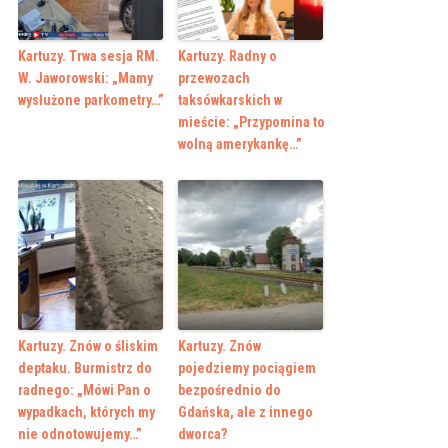
Kartuzy. Trwa sesja RM.
Kartuzy. Radny o
W. Jaworowski: „Mamy
przewozach
wysłużone parkometry…”
taksówkarskich w
mieście: „Przypomina to
wolną amerykankę…”
Kartuzy. Znów o śliskim
Kartuzy. Znów
deptaku. Burmistrz do
pojedziemy pociągiem
radnego: „Mówi Pan o
bezpośrednio do
wypadkach, których my
Gdańska, ale z innego
nie odnotowujemy…”
dworca?