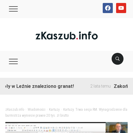
facebook
youtube
Leźnie znaleziono granat!
Zakończono prz
2 lata temu
zKaszub.info
>
Wiadomości
>
Kartuzy
>
Kartuzy. Trwa sesja RM. Wynagrodzenie dla
burmistrza wyniesie prawie 20 tys. zł brutto