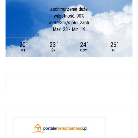
zachmurzenie duże
wilgotność: 90%
wiatr: 3m/s płd. zach.
Max: 23 • Min: 19
20
23
24
26
°
°
°
°
WT
ŚR
CZW
PT