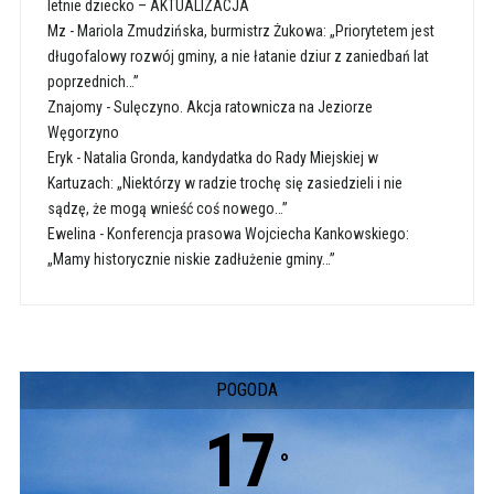
letnie dziecko – AKTUALIZACJA
Mz
-
Mariola Zmudzińska, burmistrz Żukowa: „Priorytetem jest
długofalowy rozwój gminy, a nie łatanie dziur z zaniedbań lat
poprzednich…”
Znajomy
-
Sulęczyno. Akcja ratownicza na Jeziorze
Węgorzyno
Eryk
-
Natalia Gronda, kandydatka do Rady Miejskiej w
Kartuzach: „Niektórzy w radzie trochę się zasiedzieli i nie
sądzę, że mogą wnieść coś nowego…”
Ewelina
-
Konferencja prasowa Wojciecha Kankowskiego:
„Mamy historycznie niskie zadłużenie gminy…”
POGODA
17
°