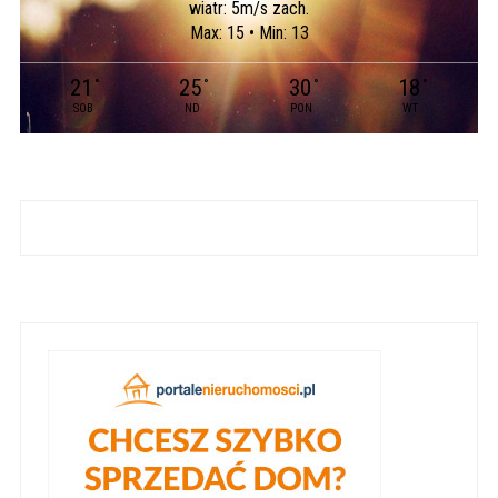
wiatr: 5m/s zach.
Max: 15 • Min: 13
21
25
30
18
°
°
°
°
SOB
ND
PON
WT