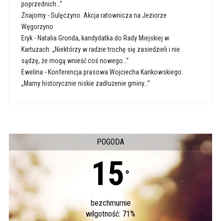
poprzednich…”
Znajomy
-
Sulęczyno. Akcja ratownicza na Jeziorze
Węgorzyno
Eryk
-
Natalia Gronda, kandydatka do Rady Miejskiej w
Kartuzach: „Niektórzy w radzie trochę się zasiedzieli i nie
sądzę, że mogą wnieść coś nowego…”
Ewelina
-
Konferencja prasowa Wojciecha Kankowskiego:
„Mamy historycznie niskie zadłużenie gminy…”
POGODA
15
°
bezchmurnie
wilgotność: 71%