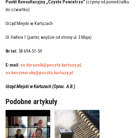
Punkt Konsultacyjny „Czyste Powietrze”
(czynny od poniedziałku
do czwartku)
Urząd Miejski w Kartuzach
Ul. Hallera 1 (parter, wejście od strony ul. 3 Maja)
Nr tel.
58 694-51-59
E-mail:
os.darsznik@poczta.kartuzy.pl
,
os.keczmerska@poczta.kartuzy.pl
Urząd Miejski w Kartuzach (Oprac. A.B.)
Podobne artykuły