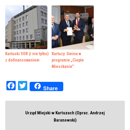
Kartuski SOR (i nie tylko)
Kartuzy. Gmina w
z dofinansowaniem
programie „Ciepłe
Mieszkanie”
Facebook
Twitter
Share
Urząd Miejski w Kartuzach (Oprac. Andrzej
Baranowski)