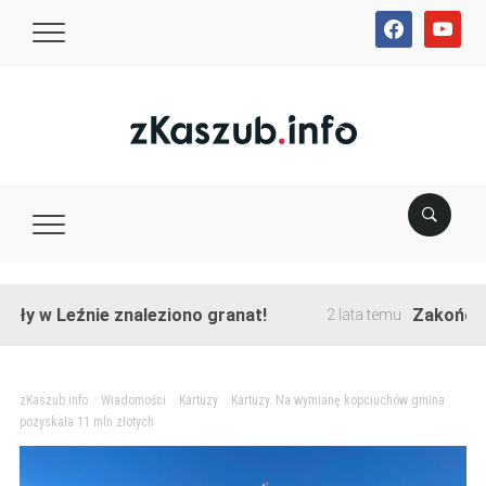
facebook
youtube
 Leźnie znaleziono granat!
Zakończono prz
2 lata temu
zKaszub.info
>
Wiadomości
>
Kartuzy
>
Kartuzy. Na wymianę kopciuchów gmina
pozyskała 11 mln złotych