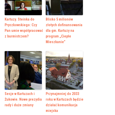
Kartuzy. Steinka do
Blisko 5 milionów
Pryczkowskiego: Czy
złotych dofinansowania
Pan umie współpracować
dla gm. Kartuzy na
z burmistrzem?
program „Ciepłe
Mieszkanie”
Sesje w Kartuzach i
Przynajmniej do 2033
Żukowie. Nowe prezydia
roku w Kartuzach będzie
rady i duże zmiany
działać komunikacja
miejska