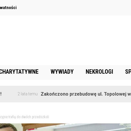
ywatności
 CHARYTATYWNE
WYWIADY
NEKROLOGI
S
Zakończono przebudowę ul. Topolowej w Goręczynie
ta temu
cyjne trafią do dwóch przedszkoli