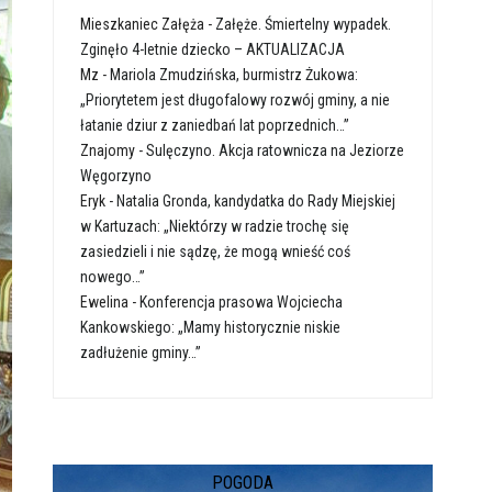
Mieszkaniec Załęża
-
Załęże. Śmiertelny wypadek.
Zginęło 4-letnie dziecko – AKTUALIZACJA
Mz
-
Mariola Zmudzińska, burmistrz Żukowa:
„Priorytetem jest długofalowy rozwój gminy, a nie
łatanie dziur z zaniedbań lat poprzednich…”
Znajomy
-
Sulęczyno. Akcja ratownicza na Jeziorze
Węgorzyno
Eryk
-
Natalia Gronda, kandydatka do Rady Miejskiej
w Kartuzach: „Niektórzy w radzie trochę się
zasiedzieli i nie sądzę, że mogą wnieść coś
nowego…”
Ewelina
-
Konferencja prasowa Wojciecha
Kankowskiego: „Mamy historycznie niskie
zadłużenie gminy…”
POGODA