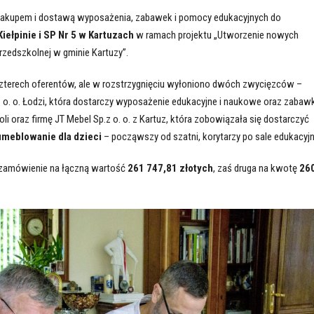
zakupem i dostawą wyposażenia, zabawek i pomocy edukacyjnych do
iełpinie i SP Nr 5 w Kartuzach
w ramach projektu „Utworzenie nowych
rzedszkolnej w gminie Kartuzy”.
czterech oferentów, ale w rozstrzygnięciu wyłoniono dwóch zwycięzców –
z o. o. Łodzi, która dostarczy wyposażenie edukacyjne i naukowe oraz zabawk
oli oraz firmę JT Mebel Sp.z o. o. z Kartuz, która zobowiązała się dostarczyć
meblowanie dla dzieci
– począwszy od szatni, korytarzy po sale edukacyjn
e zamówienie na łączną wartość
261 747,81 złotych
, zaś druga na kwotę
26