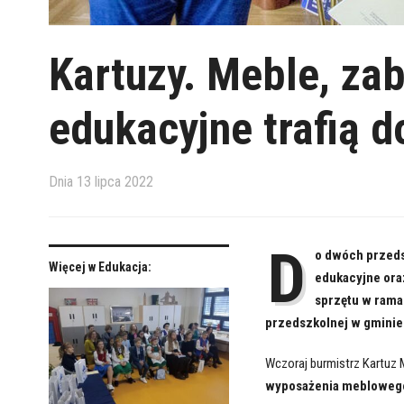
Kartuzy. Meble, za
edukacyjne trafią 
Dnia
13 lipca 2022
D
o dwóch przeds
Więcej w Edukacja:
edukacyjne ora
sprzętu w rama
przedszkolnej w gminie
Wczoraj burmistrz Kartuz
wyposażenia meblowego 