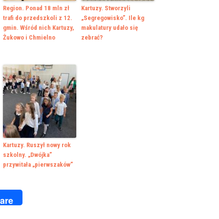
Region. Ponad 18 mln zł
Kartuzy. Stworzyli
trafi do przedszkoli z 12.
„Segregowisko”. Ile kg
gmin. Wśród nich Kartuzy,
makulatury udało się
Żukowo i Chmielno
zebrać?
Kartuzy. Ruszył nowy rok
szkolny. „Dwójka”
przywitała „pierwszaków”
k
r
are