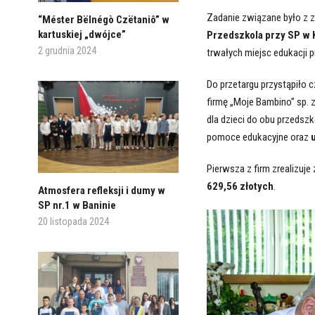
Zadanie związane było z 
“Méster Bëlnégò Czëtaniô” w
kartuskiej „dwójce”
Przedszkola przy SP w K
2 grudnia 2024
trwałych miejsc edukacji p
Do przetargu przystąpiło 
firmę „Moje Bambino” sp. 
dla dzieci do obu przedszk
pomoce edukacyjne oraz
u
Pierwsza z firm zrealizuj
629,56 złotych
.
Atmosfera refleksji i dumy w
SP nr.1 w Baninie
20 listopada 2024