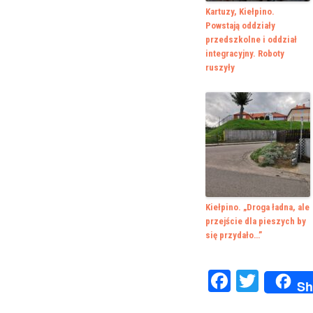
Kartuzy, Kiełpino.
Powstają oddziały
przedszkolne i oddział
integracyjny. Roboty
ruszyły
Kiełpino. „Droga ładna, ale
przejście dla pieszych by
się przydało…”
Faceboo
Twitte
Sh