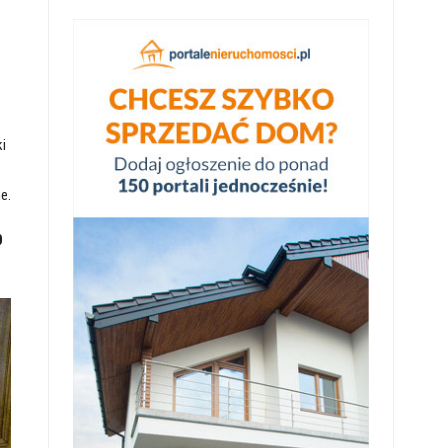
i
e.
0