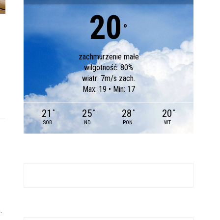
20
°
zachmurzenie małe
wilgotność: 80%
wiatr: 7m/s zach.
Max: 19 • Min: 17
21
25
28
20
°
°
°
°
SOB
ND
PON
WT
.