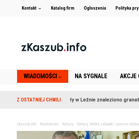
Kontakt
Katalog firm
Ogłoszenia
Polityka pr
WIADOMOŚCI
NA SYGNALE
AKCJE
Na terenie szkoły w Leźnie znaleziono granat!
Z OSTATNIEJ CHWILI
2 la
zKaszub.info
>
Wiadomości
>
Kartuzy
>
Kartuzy. Meble, zabawki i pomoce eduka