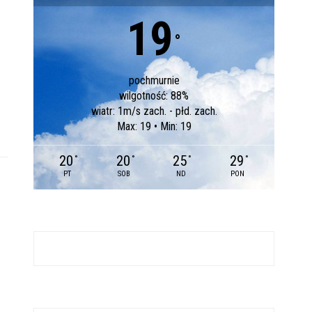
19
°
pochmurnie
wilgotność: 88%
wiatr: 1m/s zach. - płd. zach.
Max: 19 • Min: 19
20
20
25
29
°
°
°
°
PT
SOB
ND
PON