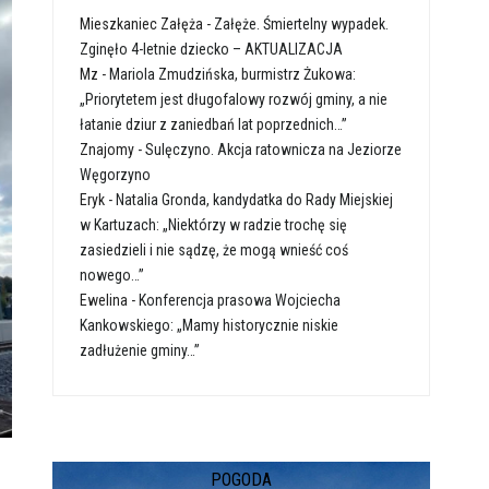
Mieszkaniec Załęża
-
Załęże. Śmiertelny wypadek.
Zginęło 4-letnie dziecko – AKTUALIZACJA
Mz
-
Mariola Zmudzińska, burmistrz Żukowa:
„Priorytetem jest długofalowy rozwój gminy, a nie
łatanie dziur z zaniedbań lat poprzednich…”
Znajomy
-
Sulęczyno. Akcja ratownicza na Jeziorze
Węgorzyno
Eryk
-
Natalia Gronda, kandydatka do Rady Miejskiej
w Kartuzach: „Niektórzy w radzie trochę się
zasiedzieli i nie sądzę, że mogą wnieść coś
nowego…”
Ewelina
-
Konferencja prasowa Wojciecha
Kankowskiego: „Mamy historycznie niskie
zadłużenie gminy…”
POGODA