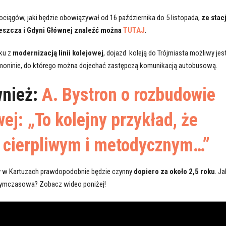
ociągów, jaki będzie obowiązywał od 16 października do 5 listopada,
ze stacj
eszcza i Gdyni Głównej znaleźć można
TUTAJ
.
ku z
modernizacją linii kolejowej
, dojazd koleją do Trójmiasta możliwy jes
omoninie, do którego można dojechać zastępczą komunikacją autobusową.
wnież:
A. Bystron o rozbudowie
ej: „To kolejny przykład, że
 cierpliwym i metodycznym…”
 w Kartuzach prawdopodobnie będzie czynny
dopiero za około 2,5 roku
. Ja
 tymczasowa? Zobacz wideo poniżej!