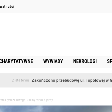
ywatności
 CHARYTATYWNE
WYWIADY
NEKROLOGI
S
Zakończono przebudowę ul. Topolowej w Goręczynie
a temu
dworca tymczasowego. Znamy rozkład jazdy!