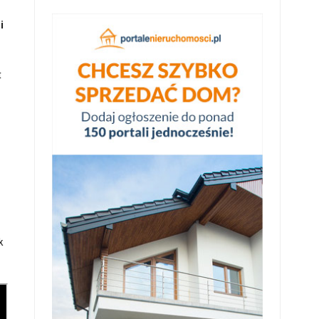
i
t
k