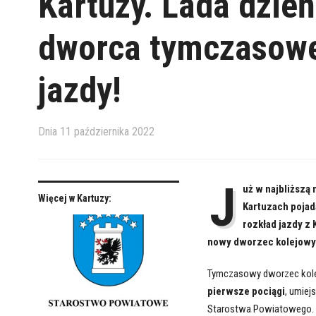
Kartuzy. Lada dzień
dworca tymczasowe
jazdy!
Dnia
11 października 2022
J
uż w najbliższą
Więcej w Kartuzy:
Kartuzach pojad
rozkład jazdy z 
nowy dworzec kolejowy
Tymczasowy dworzec kole
pierwsze pociągi
, umie
Starostwa Powiatowego.