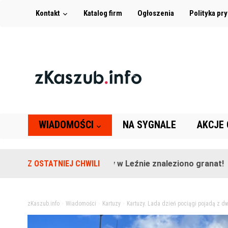
Kontakt
Katalog firm
Ogłoszenia
Polityka pr
WIADOMOŚCI
NA SYGNALE
AKCJE
Na terenie szkoły w Leźnie znaleziono granat!
Z OSTATNIEJ CHWILI
2 lat
zKaszub.info
>
Wiadomości
>
Kartuzy
>
Kartuzy. Lada dzień pociągi pojadą z 