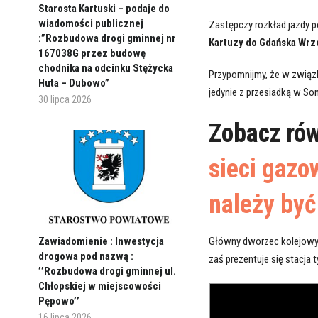
Starosta Kartuski – podaje do
wiadomości publicznej
Zastępczy rozkład jazdy p
:”Rozbudowa drogi gminnej nr
Kartuzy do Gdańska Wrz
167038G przez budowę
chodnika na odcinku Stężycka
Przypomnijmy, że w związ
Huta – Dubowo”
jedynie z przesiadką w S
30 lipca 2026
Zobacz ró
sieci gazow
należy być
Główny dworzec kolejowy
Zawiadomienie : Inwestycja
drogowa pod nazwą :
zaś prezentuje się stacja
’’Rozbudowa drogi gminnej ul.
Chłopskiej w miejscowości
Pępowo’’
16 lipca 2026