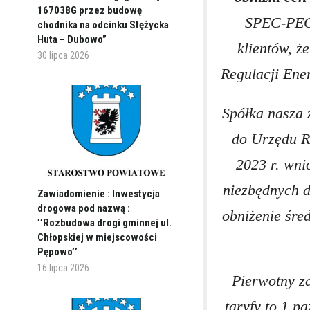
167038G przez budowę
SPEC-PEC 
chodnika na odcinku Stężycka
Huta – Dubowo”
klientów, ż
30 lipca 2026
Regulacji Ener
Spółka nasza 
do Urzędu R
2023 r. wni
niezbędnych 
Zawiadomienie : Inwestycja
drogowa pod nazwą :
obniżenie śre
’’Rozbudowa drogi gminnej ul.
Chłopskiej w miejscowości
Pępowo’’
16 lipca 2026
Pierwotny z
taryfy to 1 p