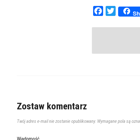
Faceboo
Twitte
Sh
Zostaw komentarz
Twój adres e-mail nie zostanie opublikowany.
Wymagane pola są ozn
Wiadomość