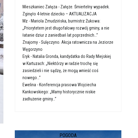
Mieszkaniec Załęża
-
Załęże. Śmiertelny wypadek.
Zginęło 4-letnie dziecko – AKTUALIZACJA
Mz
-
Mariola Zmudzińska, burmistrz Żukowa:
„Priorytetem jest długofalowy rozwój gminy, a nie
łatanie dziur z zaniedbań lat poprzednich…”
Znajomy
-
Sulęczyno. Akcja ratownicza na Jeziorze
Węgorzyno
Eryk
-
Natalia Gronda, kandydatka do Rady Miejskiej
w Kartuzach: „Niektórzy w radzie trochę się
zasiedzieli i nie sądzę, że mogą wnieść coś
nowego…”
Ewelina
-
Konferencja prasowa Wojciecha
Kankowskiego: „Mamy historycznie niskie
zadłużenie gminy…”
POGODA