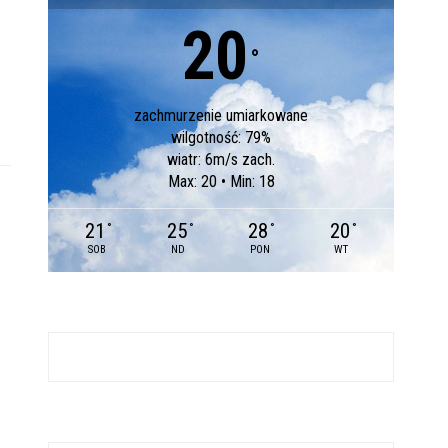
20
°
zachmurzenie umiarkowane
wilgotność: 79%
wiatr: 6m/s zach.
Max: 20 • Min: 18
21
25
28
20
°
°
°
°
SOB
ND
PON
WT