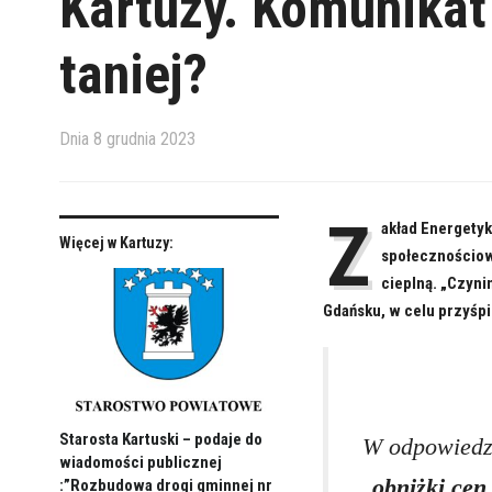
Kartuzy. Komunikat
taniej?
Dnia
8 grudnia 2023
Z
akład Energety
Więcej w Kartuzy:
społecznościow
cieplną. „Czyni
Gdańsku, w celu przyśpi
Starosta Kartuski – podaje do
W odpowiedzi
wiadomości publicznej
obniżki cen
:”Rozbudowa drogi gminnej nr