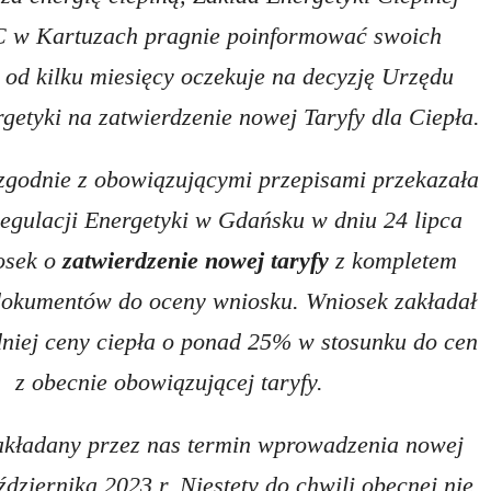
w Kartuzach pragnie poinformować swoich
e od kilku miesięcy oczekuje na decyzję Urzędu
getyki na zatwierdzenie nowej Taryfy dla Ciepła.
zgodnie z obowiązującymi przepisami przekazała
egulacji Energetyki w Gdańsku w dniu 24 lipca
osek o
zatwierdzenie nowej taryfy
z kompletem
dokumentów do oceny wniosku. Wniosek zakładał
dniej ceny ciepła o ponad 25% w stosunku do cen
z obecnie obowiązującej taryfy.
akładany przez nas termin wprowadzenia nowej
aździernika 2023 r. Niestety do chwili obecnej nie