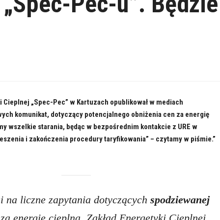
 „Spec-Pec-u”. Będzie
ki Cieplnej „Spec-Pec” w Kartuzach opublikował w mediach
ych komunikat, dotyczący potencjalnego obniżenia cen za energię
my wszelkie starania, będąc w bezpośrednim kontakcie z URE w
eszenia i zakończenia procedury taryfikowania” – czytamy w piśmie.”
 na liczne zapytania dotyczących
spodziewanej
za energię cieplną, Zakład Energetyki Cieplnej