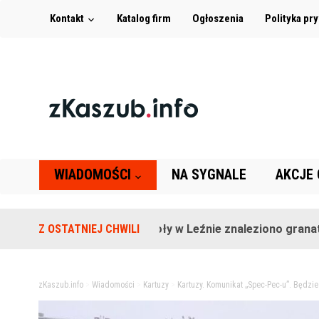
Kontakt
Katalog firm
Ogłoszenia
Polityka pr
WIADOMOŚCI
NA SYGNALE
AKCJE
Na terenie szkoły w Leźnie znaleziono granat!
Z OSTATNIEJ CHWILI
zKaszub.info
>
Wiadomości
>
Kartuzy
>
Kartuzy. Komunikat „Spec-Pec-u”. Będzie 