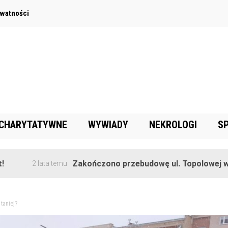
ywatności
 CHARYTATYWNE
WYWIADY
NEKROLOGI
S
Zakończono przebudowę ul. Topolowej w Goręczy
2 lata temu
taniej?