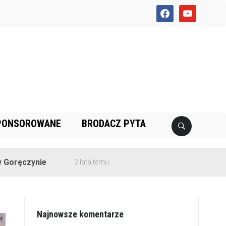
facebook
youtube
PONSOROWANE
BRODACZ PYTA
nie
2 lata temu
Najnowsze komentarze