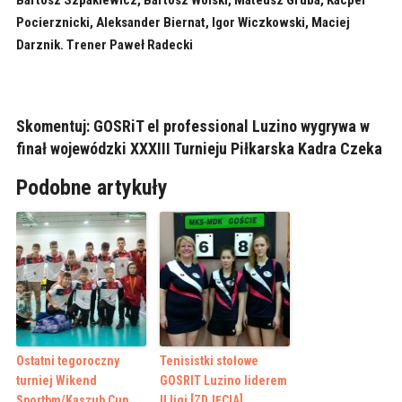
Bartosz Szpakiewicz, Bartosz Wolski, Mateusz Gruba, Kacper
Pocierznicki, Aleksander Biernat, Igor Wiczkowski, Maciej
Darznik. Trener Paweł Radecki
Skomentuj: GOSRiT el professional Luzino wygrywa w
finał wojewódzki XXXIII Turnieju Piłkarska Kadra Czeka
Podobne artykuły
Ostatni tegoroczny
Tenisistki stołowe
turniej Wikend
GOSRIT Luzino liderem
Sportbm/Kaszub Cup
II ligi [ZDJĘCIA]