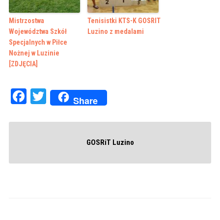
Mistrzostwa
Tenisistki KTS-K GOSRIT
Województwa Szkół
Luzino z medalami
Specjalnych w Piłce
Nożnej w Luzinie
[ZDJĘCIA]
Facebook
Twitter
Share
GOSRiT Luzino