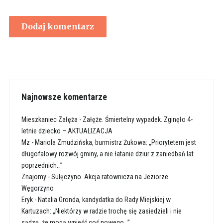
Najnowsze komentarze
Mieszkaniec Załęża
-
Załęże. Śmiertelny wypadek. Zginęło 4-
letnie dziecko – AKTUALIZACJA
Mz
-
Mariola Zmudzińska, burmistrz Żukowa: „Priorytetem jest
długofalowy rozwój gminy, a nie łatanie dziur z zaniedbań lat
poprzednich…”
Znajomy
-
Sulęczyno. Akcja ratownicza na Jeziorze
Węgorzyno
Eryk
-
Natalia Gronda, kandydatka do Rady Miejskiej w
Kartuzach: „Niektórzy w radzie trochę się zasiedzieli i nie
sądzę, że mogą wnieść coś nowego…”