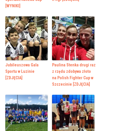
[WYNIKI]
Jubileuszowa Gala
Paulina Stenka drugi raz
Sportu w Luzinie
z rzędu zdobywa złoto
[ZDJĘCIA]
na Polish Fighter Cup w
Szczecinie [ZDJĘCIA]