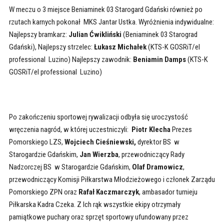
W meczu o 3 miejsce Beniaminek 03 Starogard Gdański również po
rzutach karnych pokonał MKS Jantar Ustka. Wyróżnienia indywidualne:
Najlepszy bramkarz:
Julian Ćwikliński
(Beniaminek 03 Starograd
Gdański), Najlepszy strzelec:
Łukasz Michałek
(KTS-K GOSRiT/el
professional Luzino) Najlepszy zawodnik:
Beniamin Damps
(KTS-K
GOSRiT/el professional Luzino)
Po zakończeniu sportowej rywalizacji odbyła się uroczystość
wręczenia nagród, w której uczestniczyli:
Piotr Klecha
Prezes
Pomorskiego LZS,
Wojciech Cieśniewski,
dyrektor BS w
Starogardzie Gdańskim,
Jan Wierzba
, przewodniczący Rady
Nadzorczej BS w Starogardzie Gdańskim,
Olaf Dramowicz
,
przewodniczący Komisji Piłkarstwa Młodzieżowego i członek Zarządu
Pomorskiego ZPN oraz
Rafał Kaczmarczyk
, ambasador turnieju
Piłkarska Kadra Czeka. Z Ich rąk wszystkie ekipy otrzymały
pamiątkowe puchary oraz sprzęt sportowy ufundowany przez