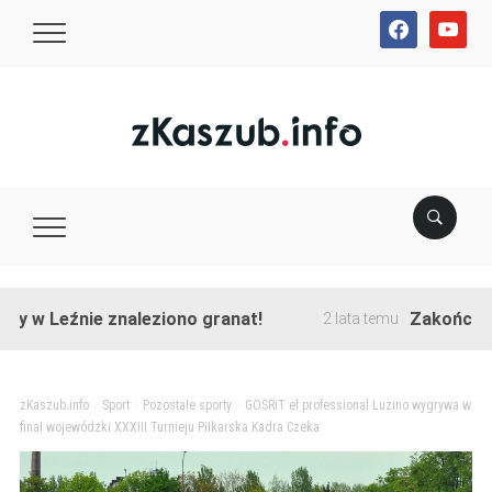
facebook
youtube
eźnie znaleziono granat!
Zakończono prze
2 lata temu
zKaszub.info
>
Sport
>
Pozostałe sporty
>
GOSRiT el professional Luzino wygrywa w
finał wojewódzki XXXIII Turnieju Piłkarska Kadra Czeka