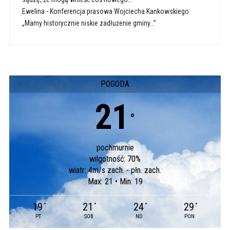
Ewelina
-
Konferencja prasowa Wojciecha Kankowskiego:
„Mamy historycznie niskie zadłużenie gminy…”
POGODA
21
°
pochmurnie
wilgotność: 70%
wiatr: 4m/s zach. - płn. zach.
Max: 21 • Min: 19
19
21
24
29
°
°
°
°
PT
SOB
ND
PON