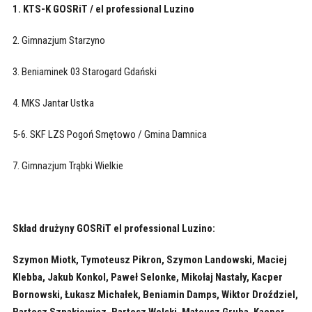
1. KTS-K GOSRiT / el professional Luzino
2. Gimnazjum Starzyno
3. Beniaminek 03 Starogard Gdański
4. MKS Jantar Ustka
5-6. SKF LZS Pogoń Smętowo / Gmina Damnica
7. Gimnazjum Trąbki Wielkie
Skład drużyny GOSRiT el professional Luzino:
Szymon Miotk, Tymoteusz Pikron, Szymon Landowski, Maciej
Klebba, Jakub Konkol, Paweł Selonke, Mikołaj Nastały, Kacper
Bornowski, Łukasz Michałek, Beniamin Damps, Wiktor Droździel,