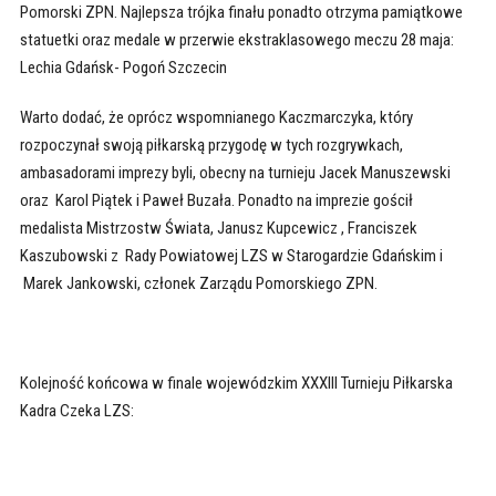
Pomorski ZPN. Najlepsza trójka finału ponadto otrzyma pamiątkowe
statuetki oraz medale w przerwie ekstraklasowego meczu 28 maja:
Lechia Gdańsk- Pogoń Szczecin
Warto dodać, że oprócz wspomnianego Kaczmarczyka, który
rozpoczynał swoją piłkarską przygodę w tych rozgrywkach,
ambasadorami imprezy byli, obecny na turnieju Jacek Manuszewski
oraz Karol Piątek i Paweł Buzała. Ponadto na imprezie gościł
medalista Mistrzostw Świata, Janusz Kupcewicz , Franciszek
Kaszubowski z Rady Powiatowej LZS w Starogardzie Gdańskim i
Marek Jankowski, członek Zarządu Pomorskiego ZPN.
Kolejność końcowa w finale wojewódzkim XXXIII Turnieju Piłkarska
Kadra Czeka LZS: