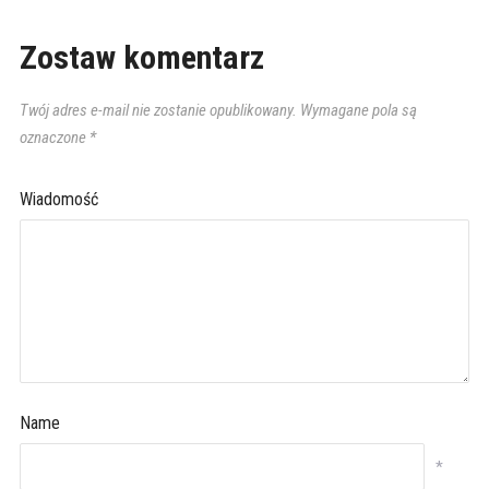
Zostaw komentarz
Twój adres e-mail nie zostanie opublikowany.
Wymagane pola są
oznaczone
*
Wiadomość
Name
*