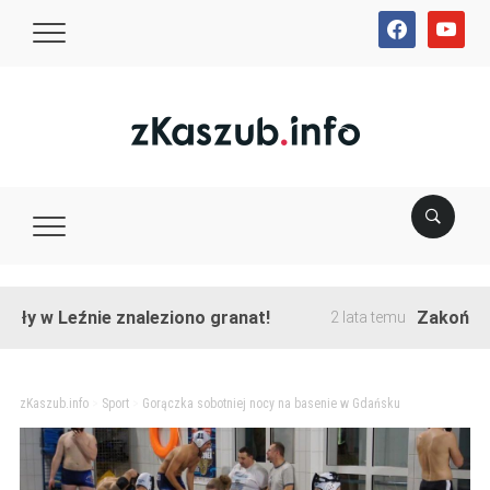
facebook
youtube
 Leźnie znaleziono granat!
Zakończono pr
2 lata temu
zKaszub.info
>
Sport
>
Gorączka sobotniej nocy na basenie w Gdańsku