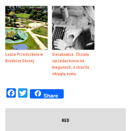
Leśne Przedszkole w
Sierakowice. Chciała
Brodnicy Górnej
sprzedać konia na
biegunach, a straciła
okrągłą sumę
Facebook
Twitter
Share
RED