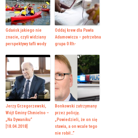
Gdańsk jakiego nie
Oddaj krew dla Pawła
znacie, czyli widziany
Adamowicza – potrzebna
perspektywy tafli wody
grupa 0 Rh-
Jerzy Grzegorzewski,
Bonkowski zatrzymany
Wójt Gminy Chmielno –
przez policję.
„Na Dywaniku”
„Powiedzieli, że on się
[18.04.2018]
stawia, a on wcale tego
nie robił…”