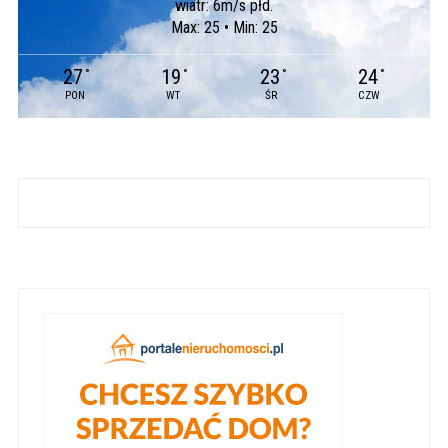
wiatr: 6m/s płd.
Max: 25 • Min: 25
27
19
23
24
°
°
°
°
PON
WT
ŚR
CZW