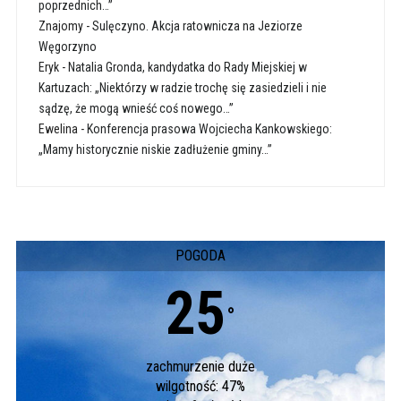
poprzednich…”
Znajomy
-
Sulęczyno. Akcja ratownicza na Jeziorze
Węgorzyno
Eryk
-
Natalia Gronda, kandydatka do Rady Miejskiej w
Kartuzach: „Niektórzy w radzie trochę się zasiedzieli i nie
sądzę, że mogą wnieść coś nowego…”
Ewelina
-
Konferencja prasowa Wojciecha Kankowskiego:
„Mamy historycznie niskie zadłużenie gminy…”
POGODA
25
°
zachmurzenie duże
wilgotność: 47%