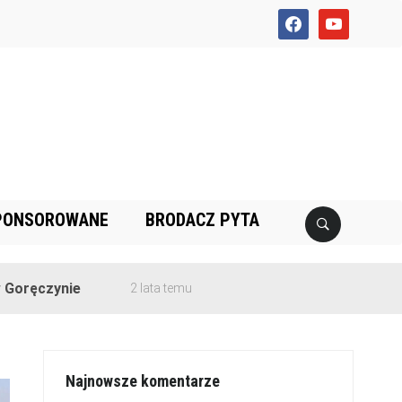
facebook
youtube
PONSOROWANE
BRODACZ PYTA
ie
2 lata temu
Najnowsze komentarze