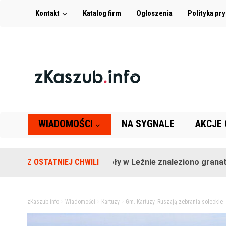
Kontakt
Katalog firm
Ogłoszenia
Polityka pr
WIADOMOŚCI
NA SYGNALE
AKCJE
Na terenie szkoły w Leźnie znaleziono granat!
Z OSTATNIEJ CHWILI
2 
zKaszub.info
>
Wiadomości
>
Kartuzy
>
Gm. Kartuzy. Ruszają zebrania sołeckie