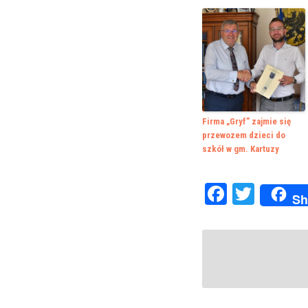
Firma „Gryf” zajmie się
przewozem dzieci do
szkół w gm. Kartuzy
Faceboo
Twitte
Sh