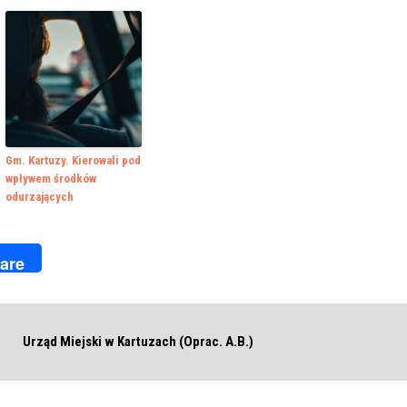
Gm. Kartuzy. Kierowali pod
wpływem środków
odurzających
k
r
are
Urząd Miejski w Kartuzach (Oprac. A.B.)