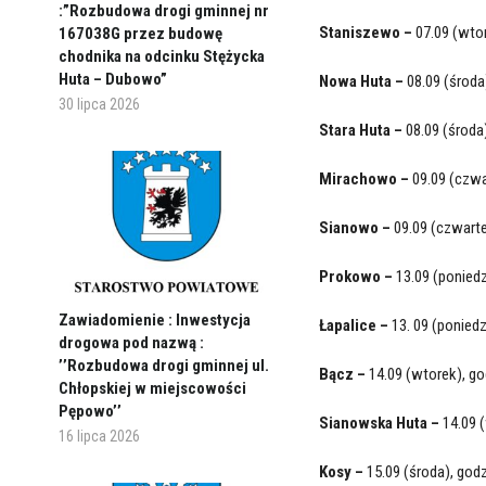
:”Rozbudowa drogi gminnej nr
Staniszewo –
07.09 (wtor
167038G przez budowę
chodnika na odcinku Stężycka
Huta – Dubowo”
Nowa Huta –
08.09 (środa)
30 lipca 2026
Stara Huta –
08.09 (środa
Mirachowo –
09.09 (czwa
Sianowo –
09.09 (czwarte
Prokowo –
13.09 (poniedz
Zawiadomienie : Inwestycja
Łapalice –
13. 09 (poniedz
drogowa pod nazwą :
’’Rozbudowa drogi gminnej ul.
Bącz –
14.09 (wtorek), go
Chłopskiej w miejscowości
Pępowo’’
Sianowska Huta –
14.09 (
16 lipca 2026
Kosy –
15.09 (środa), god