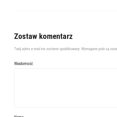
Zostaw komentarz
Twój adres e-mail nie zostanie opublikowany.
Wymagane pola są ozn
Wiadomość