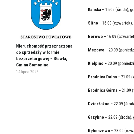
Kaliska –
15.09 (środa), g
Sitno –
16.09 (czwartek), 
Borowo –
16.09 (czwartek
Nieruchomość przeznaczona
Mezowo –
20.09 (poniedz
do sprzedaży w formie
bezprzetargowej – Sławki,
Kiełpino –
20.09 (poniedz
Gmina Somonino
14 lipca 2026
Brodnica Dolna –
21.09 (
Brodnica Górna –
21.09 (
Dzierżążno –
22.09 (środ
Grzybno –
22.09 (środa),
Ręboszewo –
23.09 (czwa