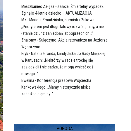
Mieszkaniec Załęża
-
Załęże. Śmiertelny wypadek.
Zginęło 4-letnie dziecko – AKTUALIZACJA
Mz
-
Mariola Zmudzińska, burmistrz Żukowa:
„Priorytetem jest długofalowy rozwój gminy, a nie
łatanie dziur z zaniedbań lat poprzednich…”
Znajomy
-
Sulęczyno. Akcja ratownicza na Jeziorze
Węgorzyno
Eryk
-
Natalia Gronda, kandydatka do Rady Miejskiej
w Kartuzach: „Niektórzy w radzie trochę się
zasiedzieli i nie sądzę, że mogą wnieść coś
nowego…”
Ewelina
-
Konferencja prasowa Wojciecha
Kankowskiego: „Mamy historycznie niskie
zadłużenie gminy…”
POGODA