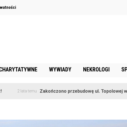
ywatności
 CHARYTATYWNE
WYWIADY
NEKROLOGI
S
Zakończono przebudowę ul. Topolowej w Goręczyn
lata temu