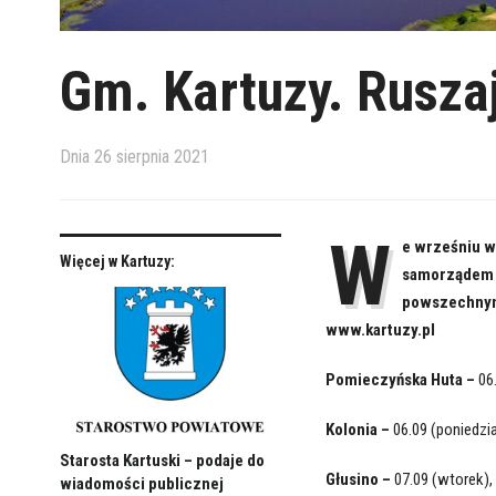
Gm. Kartuzy. Rusza
Dnia
26 sierpnia 2021
W
e wrześniu w
Więcej w Kartuzy:
samorządem b
powszechnym 
www.kartuzy.pl
Pomieczyńska Huta –
06
Kolonia –
06.09 (poniedzi
Starosta Kartuski – podaje do
Głusino –
07.09 (wtorek),
wiadomości publicznej