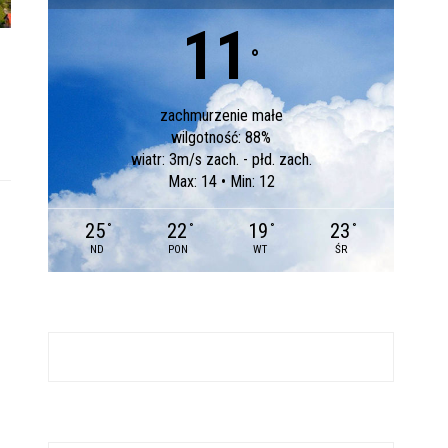
11
°
zachmurzenie małe
wilgotność: 88%
wiatr: 3m/s zach. - płd. zach.
Max: 14 • Min: 12
25
22
19
23
°
°
°
°
ND
PON
WT
ŚR